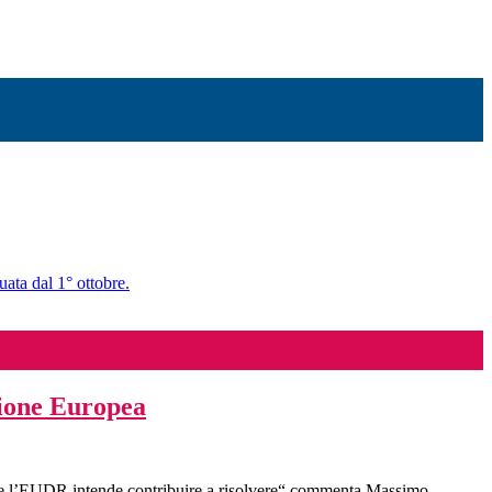
uata dal 1° ottobre.
sione Europea
che l’EUDR intende contribuire a risolvere“ commenta Massimo