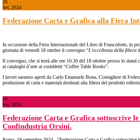
26
Set, 2024
Federazione Carta e Grafica alla Fiera Int
In occasione della Fiera Internazionale del Libro di Francoforte, in p
giornata di venerdì 18 ottobre il convegno “
L’eccellenza della filiera
Il convegno, che si terrà alle ore 10.30 del 18 ottobre presso lo stand c
ai cataloghi d’arte ai cosiddetti “Coffee Table Books”.
I lavori saranno aperti da Carlo Emanuele Bona, Consigliere di Federa
produzione di carta e materiali destinati alla filiera del prodotto editori
19
Set, 2024
Federazione Carta e Grafica sottoscrive le 
Confindustria Orsini.
Roma, 18 settembre 2024 - “Federazione Carta e Grafica sottoscrive le 