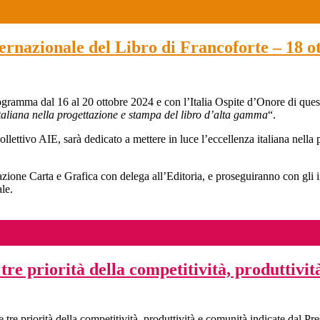
ernazionale del Libro di Francoforte – 18 o
rogramma dal 16 al 20 ottobre 2024 e con l’Italia Ospite d’Onore di ques
 italiana nella progettazione e stampa del libro d’alta gamma
“.
ollettivo AIE, sarà dedicato a mettere in luce l’eccellenza italiana nella 
zione Carta e Grafica con delega all’Editoria, e proseguiranno con gli 
ale.
tre priorità della competitività, produttivit
tre priorità della competitività, produttività e comunità indicate dal Pr