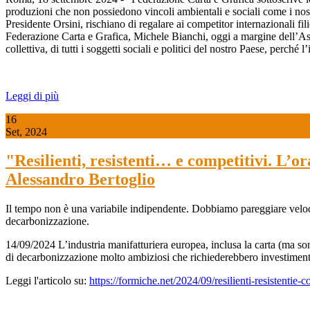
produzioni che non possiedono vincoli ambientali e sociali come i nost
Presidente Orsini, rischiano di regalare ai competitor internazionali fi
Federazione Carta e Grafica, Michele Bianchi, oggi a margine dell’Ass
collettiva, di tutti i soggetti sociali e politici del nostro Paese, perché 
Leggi di più
16
Set, 2024
"Resilienti, resistenti… e competitivi. L’
Alessandro Bertoglio
Il tempo non è una variabile indipendente. Dobbiamo pareggiare velocemen
decarbonizzazione.
14/09/2024 L’industria manifatturiera europea, inclusa la carta (ma sono n
di decarbonizzazione molto ambiziosi che richiederebbero investimenti
Leggi l'articolo su:
https://formiche.net/2024/09/resilienti-resistentie-c