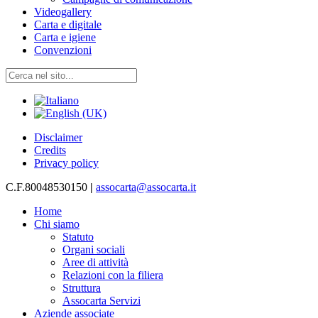
Videogallery
Carta e digitale
Carta e igiene
Convenzioni
Disclaimer
Credits
Privacy policy
C.F.80048530150
|
assocarta@assocarta.it
Home
Chi siamo
Statuto
Organi sociali
Aree di attività
Relazioni con la filiera
Struttura
Assocarta Servizi
Aziende associate