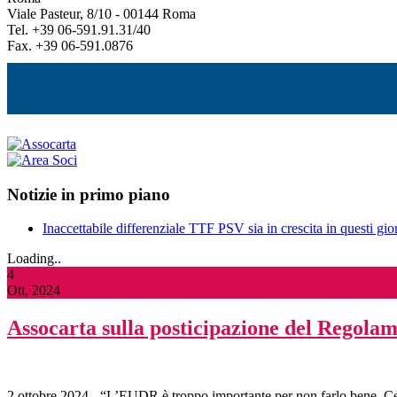
Viale Pasteur, 8/10 - 00144 Roma
Tel. +39 06-591.91.31/40
Fax. +39 06-591.0876
Notizie in primo piano
Inaccettabile differenziale TTF PSV sia in crescita in questi gior
Loading..
4
Ott, 2024
Assocarta sulla posticipazione del Regol
2 ottobre 2024 - “L’EUDR è troppo importante per non farlo bene. Ce