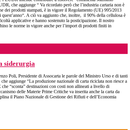
R, che aggiunge “ Va ricordato però che l’industria cartaria non è
usione dei prodotti stampati, è in vigore il Regolamento (UE) 995/2013
 quest’anno“. A ciò va aggiunto che, inoltre, il 90% della cellulosa è
coltà applicative e hanno sostenuto la posticipazione. Il nostro
ino le norme in vigore anche per l’import di prodotti finiti in
a siderurgia
enzo Poli, Presidente di Assocarta le parole del Ministro Urso e di tanti
i, che aggiunge “La produzione nazionale di carta riciclata non riesce a
che “sconta” destinazioni con costi non allineati a livello di
canismo delle Materie Prime Critiche va inserita anche la carta da
sciplina il Piano Nazionale di Gestione dei Rifiuti e dell’Economia