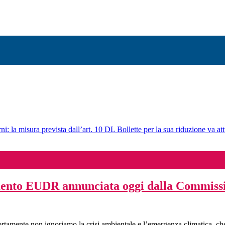
ni: la misura prevista dall’art. 10 DL Bollette per la sua riduzione va att
amento EUDR annunciata oggi dalla Commis
rtamente non ignoriamo la crisi ambientale e l’emergenza climatica, 