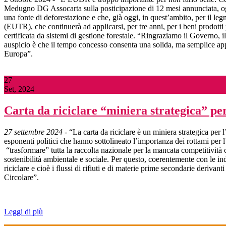
Medugno DG Assocarta sulla posticipazione di 12 mesi annunciata, og
una fonte di deforestazione e che, già oggi, in quest’ambito, per il legn
(EUTR), che continuerà ad applicarsi, per tre anni, per i beni prodott
certificata da sistemi di gestione forestale. “Ringraziamo il Governo,
auspicio è che il tempo concesso consenta una solida, ma semplice appli
Europa”.
27
Set, 2024
Carta da riciclare “miniera strategica” pe
27 settembre 2024
- “La carta da riciclare è un miniera strategica per 
esponenti politici che hanno sottolineato l’importanza dei rottami per 
“trasformare” tutta la raccolta nazionale per la mancata competitività c
sostenibilità ambientale e sociale. Per questo, coerentemente con le 
riciclare e cioè i flussi di rifiuti e di materie prime secondarie deriva
Circolare”.
Leggi di più