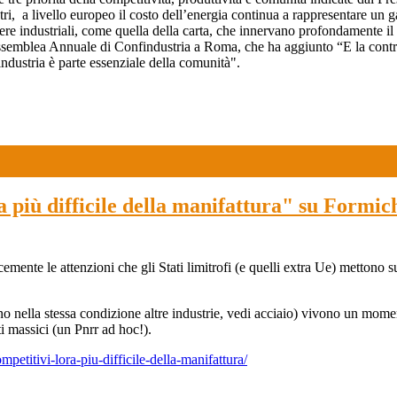
ri, a livello europeo il costo dell’energia continua a rappresentare un g
liere industriali, come quella della carta, che innervano profondamente il 
emblea Annuale di Confindustria a Roma, che ha aggiunto “E la contrazio
l’industria è parte essenziale della comunità".
ora più difficile della manifattura" su Form
te le attenzioni che gli Stati limitrofi (e quelli extra Ue) mettono sulle
ella stessa condizione altre industrie, vedi acciaio) vivono un momento mol
 massici (un Pnrr ad hoc!).
ompetitivi-lora-piu-difficile-della-manifattura/