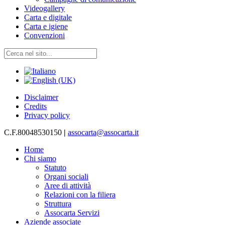
Videogallery
Carta e digitale
Carta e igiene
Convenzioni
Disclaimer
Credits
Privacy policy
C.F.80048530150
|
assocarta@assocarta.it
Home
Chi siamo
Statuto
Organi sociali
Aree di attività
Relazioni con la filiera
Struttura
Assocarta Servizi
Aziende associate