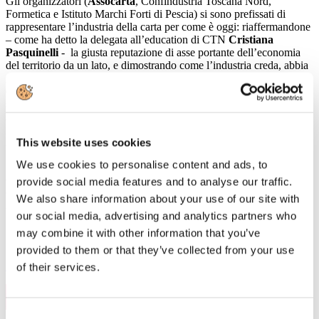
Gli organizzatori (
Assocarta
, Confindustria Toscana Nord,
Formetica e Istituto Marchi Forti di Pescia) si sono prefissati di
rappresentare l’industria della carta per come è oggi: riaffermandone
– come ha detto la delegata all’education di CTN
Cristiana
Pasquinelli
- la giusta reputazione di asse portante dell’economia
del territorio da un lato, e dimostrando come l’industria creda, abbia
già investito e continui a progettare la propria crescita su fondamenti
di sostenibilità e circolarità ambientale dall’altro. Sono i due pilastri
su cui si dovrà fondare l’appeal delle cartiere verso il mondo della
scuola; visto che uno degli scopi della giornata era di invitare i
giovani del territorio a guardare al comparto come luogo in cui
impiegarsi con soddisfazione e successo.
This website uses cookies
We use cookies to personalise content and ads, to
Il Centro Studi di Confindustria ha documentato il valore numerico
del settore, e le sue ricadute in termini di fatturato, export, attrazione
provide social media features and to analyse our traffic.
di investimenti e occupazione; ma allo stesso tempo ha posto
We also share information about your use of our site with
l’accento sui costi che le nostre cartiere devono sostenere per
our social media, advertising and analytics partners who
procurarsi energia e dotarsi di impianti di smaltimento e riciclo.
may combine it with other information that you’ve
provided to them or that they’ve collected from your use
Leggi di più
of their services.
29
Nov, 2019
Consent