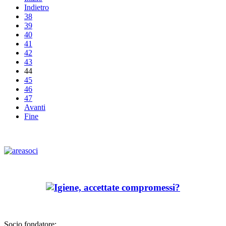
Indietro
38
39
40
41
42
43
44
45
46
47
Avanti
Fine
Socio fondatore: