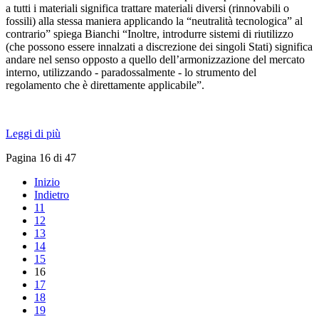
a tutti i materiali significa trattare materiali diversi (rinnovabili o
fossili) alla stessa maniera applicando la “neutralità tecnologica” al
contrario” spiega Bianchi “Inoltre, introdurre sistemi di riutilizzo
(che possono essere innalzati a discrezione dei singoli Stati) significa
andare nel senso opposto a quello dell’armonizzazione del mercato
interno, utilizzando - paradossalmente - lo strumento del
regolamento che è direttamente applicabile”.
Leggi di più
Pagina 16 di 47
Inizio
Indietro
11
12
13
14
15
16
17
18
19