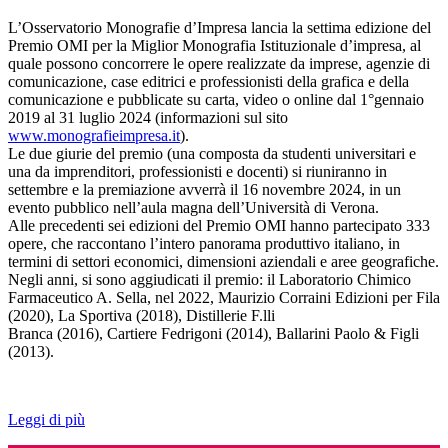
L’Osservatorio Monografie d’Impresa lancia la settima edizione del
Premio OMI per la Miglior Monografia Istituzionale d’impresa, al
quale possono concorrere le opere realizzate da imprese, agenzie di
comunicazione, case editrici e professionisti della grafica e della
comunicazione e pubblicate su carta, video o online dal 1°gennaio
2019 al 31 luglio 2024 (informazioni sul sito
www.monografieimpresa.it
).
Le due giurie del premio (una composta da studenti universitari e
una da imprenditori, professionisti e docenti) si riuniranno in
settembre e la premiazione avverrà il 16 novembre 2024, in un
evento pubblico nell’aula magna dell’Università di Verona.
Alle precedenti sei edizioni del Premio OMI hanno partecipato 333
opere, che raccontano l’intero panorama produttivo italiano, in
termini di settori economici, dimensioni aziendali e aree geografiche.
Negli anni, si sono aggiudicati il premio: il Laboratorio Chimico
Farmaceutico A. Sella, nel 2022, Maurizio Corraini Edizioni per Fila
(2020), La Sportiva (2018), Distillerie F.lli
Branca (2016), Cartiere Fedrigoni (2014), Ballarini Paolo & Figli
(2013).
Leggi di più