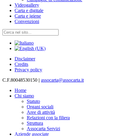
Videogallery
Carta e digitale
Carta e igiene
Convenzioni
Disclaimer
Credits
Privacy policy
C.F.80048530150
|
assocarta@assocarta.it
Home
Chi siamo
Statuto
Organi sociali
Aree di attività
Relazioni con la filiera
Struttura
Assocarta Servizi
Aziende associate