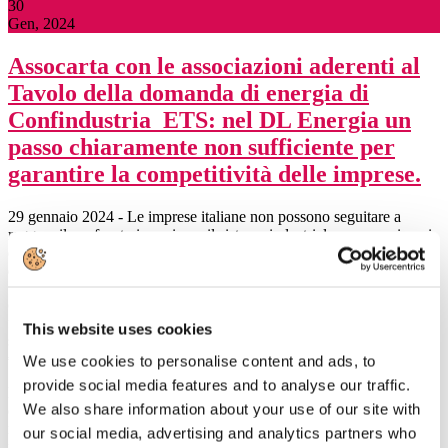
30
Gen, 2024
Assocarta con le associazioni aderenti al
Tavolo della domanda di energia di
Confindustria ETS: nel DL Energia un
passo chiaramente non sufficiente per
garantire la competitività delle imprese.
29 gennaio 2024 - Le imprese italiane non possono seguitare a
reggere il confronto impari con il sistema industriale europeo, in cui
è presente da diversi anni uno schema di compensazione del 75%
del
costo della CO2 trasferito nel prezzo dell’energia elettrica, mentre i
fondi oggi disponibili in Italia permettono una copertura di poco
This website uses cookies
superiore al 20%. Considerando che tale divario pesa per oltre 15
€/MWh,
We use cookies to personalise content and ads, to
provide social media features and to analyse our traffic.
lo squilibrio che si viene a formare rischia di essere determinante nel
We also share information about your use of our site with
delicato equilibrio del libero mercato europeo, e costringe la
manifattura italiana a cedere irreversibilmente importanti quote di
our social media, advertising and analytics partners who
mercato.