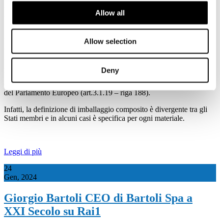
regolamento sugli imballaggi
(PPWR) e sui rifiuti di
Allow all
imballaggio.
Bruxelles, 24 gennaio 2024 - Alla luce dei triloghi in corso sul
regolamento sugli imballaggi (PPWR) e sui rifiuti di imballaggio,
Allow selection
come associazioni che rappresentano l'intero ciclo di vita degli
imballaggi a base carta, dalla produzione e trasformazione, al
riempimento, nonché agli utilizzatori di imballaggi e riciclatori a
Deny
base carta auspicano che la soglia del 10% sia confermata nella
definizione di imballaggio composito in linea con l’emendamento
del Parlamento Europeo (art.3.1.19 – riga 188).
Infatti, la definizione di imballaggio composito è divergente tra gli
Stati membri e in alcuni casi è specifica per ogni materiale.
Leggi di più
24
Gen, 2024
Giorgio Bartoli CEO di Bartoli Spa a
XXI Secolo su Rai1