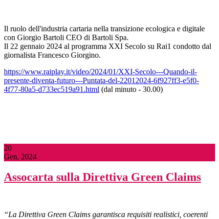
Il ruolo dell'industria cartaria nella transizione ecologica e digitale
con Giorgio Bartoli CEO di Bartoli Spa.
Il 22 gennaio 2024 al programma XXI Secolo su Rai1 condotto dal
giornalista Francesco Giorgino.
https://www.raiplay.it/video/2024/01/XXI-Secolo---Quando-il-
presente-diventa-futuro---Puntata-del-22012024-6f927ff3-e5f0-
4f77-80a5-d733ec519a91.html
(dal minuto - 30.00)
20
Gen, 2024
Assocarta sulla Direttiva Green Claims
“L
a Direttiva Green Claims garantisca requisiti realistici, coerenti