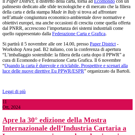
Il
Paper District
, il distretto della carta, torna ad
Ecomondo
con un
palinsesto dedicato alle sfide tecnologiche e di mercato che la filiera
della carta e della stampa
Made in Italy
si trova ad affrontare
nell’attuale congiuntura economico-ambientale dove normative e
obiettivi europei, ma anche occasioni di crescita come quella offerta
dal PNRR, accrescono l’importanza dei sistemi industriali come
quello rappresentato dalla
Federazione Carta e Grafica
.
Si partirà il 5 novembre alle ore 14.00, presso
Paper District
-
Workshop Area pad. B2 italiano, con la conferenza di apertura
“L’imballaggio sostenibile: la filiera della carta dopo il PPWR” a
cura di Ecomondo e Federazione Carta Grafica. Il 6 novembre
“
Quando la carta è durevole e riciclabile. Prospettive e scenari alla
luce delle nuove direttive Eu PPWR/ESPR
” organizzato da Bartoli.
Leggi di più
11
Ott, 2024
Apre la 30° edizione della Mostra
Internazionale dell’Industria Cartaria a