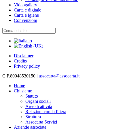
Videogallery
Carta e digitale
Carta e igiene
Convenzioni
Disclaimer
Credits
Privacy policy
C.F.80048530150
|
assocarta@assocarta.it
Home
Chi siamo
Statuto
Organi sociali
Aree di attività
Relazioni con la filiera
Struttura
Assocarta Servizi
Aziende associate