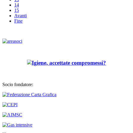
14
15
Avanti
Fine
Socio fondatore: