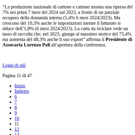
“La produzione nazionale di cartone e cartone mostra una ripresa del
7% nei primi 7 mesi del 2024 sul 2023, a fronte di un parziale
recupero della domanda interna (5,4% 6 mesi 2024/2023). Ma
crescono del 10,3% anche le importazioni mentre il fatturato si
riduce dell’1,8% (6 mesi 2024/2023). La carta da riciclare vede un
tasso di raccolta che, nel 2023, giunge al massimo storico del 75,4%
ma aumenta del 48,3% anche il suo export” afferma il
Presidente di
Assocarta Lorenzo Poli
all’apertura della conferenza.
Leggi di più
Pagina 11 di 47
Inizio
Indietro
6
7
8
9
10
11
12
13