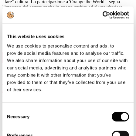
"fare" cultura. La partecipazione a 'Orange the World" segna
l'impegno del settore anche in questo ambito ed e' una ulteriore
modalita' per promuovere un cambiamento culturale su temi
essenziali a livello sociale. #UNWomen
This website uses cookies
We use cookies to personalise content and ads, to
provide social media features and to analyse our traffic.
6
Nov, 2024
We also share information about your use of our site with
our social media, advertising and analytics partners who
“L’imballaggio sostenibile: la filiera della
may combine it with other information that you’ve
carta dopo il PPWR” al Paper District a
provided to them or that they’ve collected from your use
Ecomondo: quali opportunità e
of their services.
prospettive per l’imballaggio Made in
Italy?
Consent
Necessary
Selection
Rimini, 6 novembre 2024
- Si è tenuta ieri, a Rimini alla fiera
Ecomondo, la conferenza di apertura del
Paper District
dal titolo:
Preferences