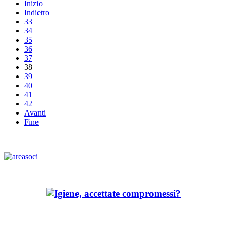
Inizio
Indietro
33
34
35
36
37
38
39
40
41
42
Avanti
Fine