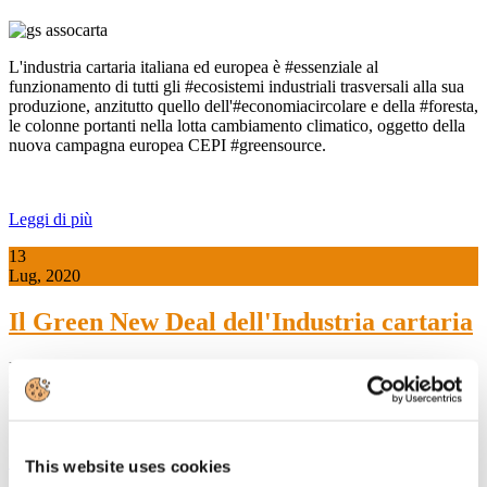
L'industria cartaria italiana ed europea è #essenziale al
funzionamento di tutti gli #ecosistemi industriali trasversali alla sua
produzione, anzitutto quello dell'#economiacircolare e della #foresta,
le colonne portanti nella lotta cambiamento climatico, oggetto della
nuova campagna europea CEPI #greensource.
Leggi di più
13
Lug, 2020
Il Green New Deal dell'Industria cartaria
In anticipo sul dibattito che si è sviluppato intorno al #GreenDeal, il
settore cartario italiano ha già presentato un proprio Decalogo.
Leggi di più
This website uses cookies