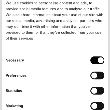
3
We use cookies to personalise content and ads, to
Lug, 2020
provide social media features and to analyse our traffic.
We also share information about your use of our site with
Industria della carta, essenziale, anche
our social media, advertising and analytics partners who
negli andamenti
may combine it with other information that you’ve
provided to them or that they’ve collected from your use
of their services.
Abbondano i grafici sull’evoluzione dei prezzi delle materie prime e,
quindi, anche sulle carte da riciclare.
Consent
Quello del nostro Centro Studi non solo riporta gli andamenti delle
quotazioni delle carte da riciclare (cioè le materie prime), ma anche
Necessary
Selection
quelle delle carte riciclate, cioè dei prodotti finiti (sono le righe
tratteggiate nell'immagine).
Preferences
Leggi di più
Statistics
24
Giu, 2020
Marketing