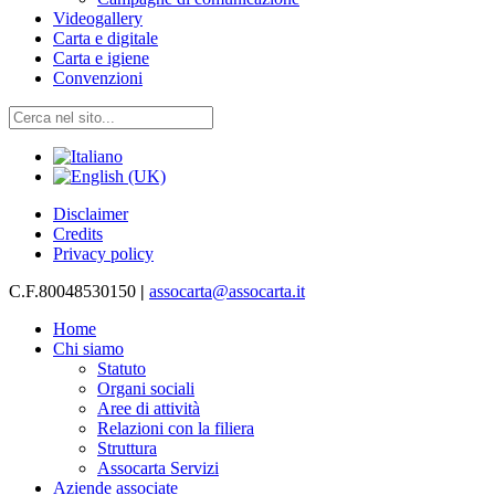
Videogallery
Carta e digitale
Carta e igiene
Convenzioni
Disclaimer
Credits
Privacy policy
C.F.80048530150
|
assocarta@assocarta.it
Home
Chi siamo
Statuto
Organi sociali
Aree di attività
Relazioni con la filiera
Struttura
Assocarta Servizi
Aziende associate