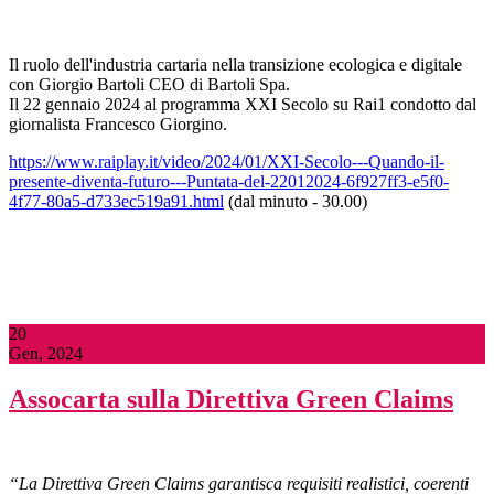
Il ruolo dell'industria cartaria nella transizione ecologica e digitale
con Giorgio Bartoli CEO di Bartoli Spa.
Il 22 gennaio 2024 al programma XXI Secolo su Rai1 condotto dal
giornalista Francesco Giorgino.
https://www.raiplay.it/video/2024/01/XXI-Secolo---Quando-il-
presente-diventa-futuro---Puntata-del-22012024-6f927ff3-e5f0-
4f77-80a5-d733ec519a91.html
(dal minuto - 30.00)
20
Gen, 2024
Assocarta sulla Direttiva Green Claims
“L
a Direttiva Green Claims garantisca requisiti realistici, coerenti