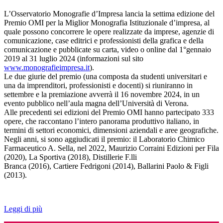
L’Osservatorio Monografie d’Impresa lancia la settima edizione del
Premio OMI per la Miglior Monografia Istituzionale d’impresa, al
quale possono concorrere le opere realizzate da imprese, agenzie di
comunicazione, case editrici e professionisti della grafica e della
comunicazione e pubblicate su carta, video o online dal 1°gennaio
2019 al 31 luglio 2024 (informazioni sul sito
www.monografieimpresa.it
).
Le due giurie del premio (una composta da studenti universitari e
una da imprenditori, professionisti e docenti) si riuniranno in
settembre e la premiazione avverrà il 16 novembre 2024, in un
evento pubblico nell’aula magna dell’Università di Verona.
Alle precedenti sei edizioni del Premio OMI hanno partecipato 333
opere, che raccontano l’intero panorama produttivo italiano, in
termini di settori economici, dimensioni aziendali e aree geografiche.
Negli anni, si sono aggiudicati il premio: il Laboratorio Chimico
Farmaceutico A. Sella, nel 2022, Maurizio Corraini Edizioni per Fila
(2020), La Sportiva (2018), Distillerie F.lli
Branca (2016), Cartiere Fedrigoni (2014), Ballarini Paolo & Figli
(2013).
Leggi di più