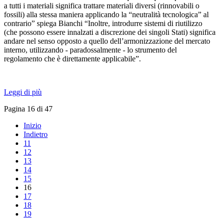
a tutti i materiali significa trattare materiali diversi (rinnovabili o
fossili) alla stessa maniera applicando la “neutralità tecnologica” al
contrario” spiega Bianchi “Inoltre, introdurre sistemi di riutilizzo
(che possono essere innalzati a discrezione dei singoli Stati) significa
andare nel senso opposto a quello dell’armonizzazione del mercato
interno, utilizzando - paradossalmente - lo strumento del
regolamento che è direttamente applicabile”.
Leggi di più
Pagina 16 di 47
Inizio
Indietro
11
12
13
14
15
16
17
18
19