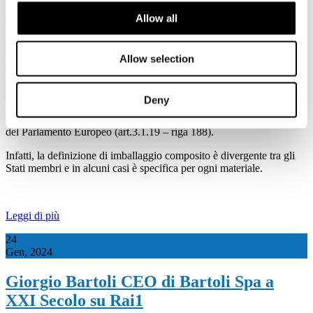
regolamento sugli imballaggi
(PPWR) e sui rifiuti di
Allow all
imballaggio.
Bruxelles, 24 gennaio 2024 - Alla luce dei triloghi in corso sul
regolamento sugli imballaggi (PPWR) e sui rifiuti di imballaggio,
Allow selection
come associazioni che rappresentano l'intero ciclo di vita degli
imballaggi a base carta, dalla produzione e trasformazione, al
riempimento, nonché agli utilizzatori di imballaggi e riciclatori a
Deny
base carta auspicano che la soglia del 10% sia confermata nella
definizione di imballaggio composito in linea con l’emendamento
del Parlamento Europeo (art.3.1.19 – riga 188).
Infatti, la definizione di imballaggio composito è divergente tra gli
Stati membri e in alcuni casi è specifica per ogni materiale.
Leggi di più
24
Gen, 2024
Giorgio Bartoli CEO di Bartoli Spa a
XXI Secolo su Rai1