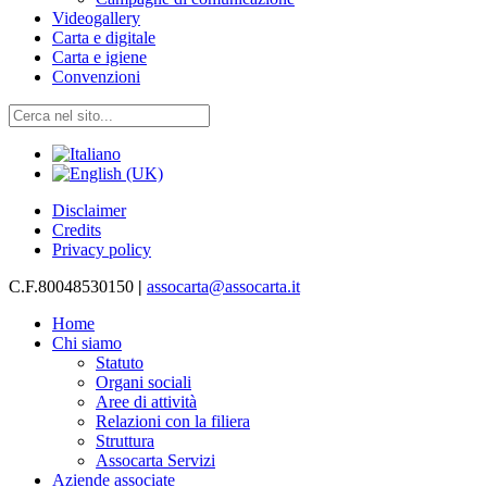
Videogallery
Carta e digitale
Carta e igiene
Convenzioni
Disclaimer
Credits
Privacy policy
C.F.80048530150
|
assocarta@assocarta.it
Home
Chi siamo
Statuto
Organi sociali
Aree di attività
Relazioni con la filiera
Struttura
Assocarta Servizi
Aziende associate