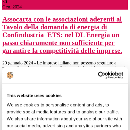
30
Gen, 2024
Assocarta con le associazioni aderenti al
Tavolo della domanda di energia di
Confindustria ETS: nel DL Energia un
passo chiaramente non sufficiente per
garantire la competitività delle imprese.
29 gennaio 2024 - Le imprese italiane non possono seguitare a
reggere il confronto impari con il sistema industriale europeo, in cui
è presente da diversi anni uno schema di compensazione del 75%
del
costo della CO2 trasferito nel prezzo dell’energia elettrica, mentre i
fondi oggi disponibili in Italia permettono una copertura di poco
This website uses cookies
superiore al 20%. Considerando che tale divario pesa per oltre 15
€/MWh,
We use cookies to personalise content and ads, to
provide social media features and to analyse our traffic.
lo squilibrio che si viene a formare rischia di essere determinante nel
We also share information about your use of our site with
delicato equilibrio del libero mercato europeo, e costringe la
manifattura italiana a cedere irreversibilmente importanti quote di
our social media, advertising and analytics partners who
mercato.