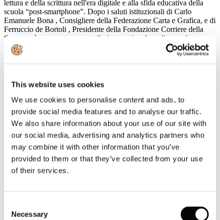
lettura e della scrittura nell'era digitale e alla sfida educativa della
scuola “post-smartphone”. Dopo i saluti istituzionali di
Carlo
Emanuele Bona
, Consigliere della Federazione Carta e Grafica, e di
Ferruccio de Bortoli
, Presidente della Fondazione Corriere della
Sera, verrà presentato uno
studio internazionale
realizzato da
University of Pennsylvania
,
Jawaharlal Nehru University
e
University of Copenhagen
sul tema
Studiare con o senza cellulare?
A seguire, un confronto tra esperti:
Andrea Cangini
(Fondazione
Luigi Einaudi) e
Marco Crepaldi
(Hikikomori Italia) discuteranno
This website uses cookies
dell'impatto degli smartphone sul processo di apprendimento. Nella
seconda parte dell'incontro,
Francesco Amendola
(Luiss Guido
We use cookies to personalise content and ads, to
Carli),
Massimo Nunzio Barrella
(Liceo Parini),
Cristina Dell'Acqua
provide social media features and to analyse our traffic.
(insegnante e scrittrice) e
Andrea Di Mario
(Liceo Carducci)
We also share information about your use of our site with
dialogheranno su come ripensare la scuola oltre il digitale, con la
partecipazione degli studenti dei licei Parini e Carducci. Modera
our social media, advertising and analytics partners who
Massimo Sideri
, editorialista del
Corriere della Sera
.
may combine it with other information that you’ve
provided to them or that they’ve collected from your use
Ingresso libero fino a esaurimento posti.
Prenotazione sul sito
www.fondazionecorriere.corriere.it
.
of their services.
L'evento sarà trasmesso in
streaming
sui canali digitali del
Corriere
della Sera
e della
Fondazione Corriere della Sera
.
Consent
11
Necessary
Selection