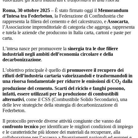
Roma, 30 ottobre 2025
– È stato firmato oggi il
Memorandum
d’Intesa tra Federbeton
, la Federazione di Confindustria che
rappresenta la filiera del cemento e del calcestruzzo, e
Assocarta
,
l’Associazione imprenditoriale di categoria che aggrega, rappresenta
e tutela le aziende che producono in Italia carta, cartoni e paste per
carta.
L’intesa nasce per promuovere la
sinergia tra le due filiere
industriali negli ambiti dell’economia circolare e della
decarbonizzazione
.
L’obiettivo principale è quello di
promuovere
il recupero dei
rifiuti dell’industria cartaria valorizzandoli e trasformandoli in
una risorsa fondamentale per ridurre le emissioni di CO
dalla
2
produzione del cemento. Scarti del riciclo e fanghi possono,
infatti, essere utilizzati per la produzione di combustibili
alternativi
, come il CSS (Combustibile Solido Secondario), una
delle leve strategiche della strategia di decarbonizzazione di
Federbeton.
Il protocollo prevede diverse attività congiunte che vanno dal
confronto tecnico
per identificare le migliori condizioni di impiego
e le caratteristiche più idonee dei materiali da recuperare, alla
collaborazione per l’accesso a finanziamenti nazionali ed europei e