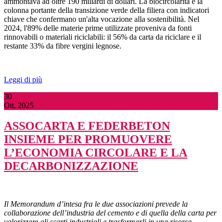
ammontava ad oltre 190 miliardi di dollari. La biocircolarità è la
colonna portante della transizione verde della filiera con indicatori
chiave che confermano un'alta vocazione alla sostenibilità. Nel
2024, l'89% delle materie prime utilizzate proveniva da fonti
rinnovabili o materiali riciclabili: il 56% da carta da riciclare e il
restante 33% da fibre vergini legnose.
Leggi di più
30
Ott, 2025
ASSOCARTA E FEDERBETON
INSIEME PER PROMUOVERE
L’ECONOMIA CIRCOLARE E LA
DECARBONIZZAZIONE
Il Memorandum d’intesa fra le due associazioni prevede la
collaborazione dell’industria del cemento e di quella della carta per
valorizzare gli scarti industriali e trasformarli in una risorsa