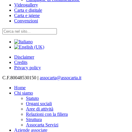
Videogallery
Carta e digitale
Carta e igiene
Convenzioni
Disclaimer
Credits
Privacy policy
C.F.80048530150
|
assocarta@assocarta.it
Home
Chi siamo
Statuto
Organi sociali
Aree di attività
Relazioni con la filiera
Struttura
Assocarta Servizi
Aziende associate