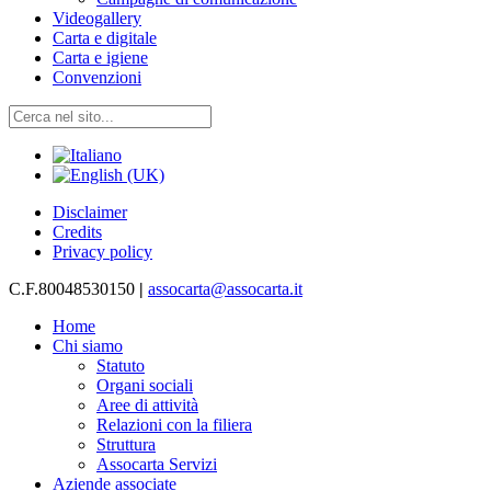
Videogallery
Carta e digitale
Carta e igiene
Convenzioni
Disclaimer
Credits
Privacy policy
C.F.80048530150
|
assocarta@assocarta.it
Home
Chi siamo
Statuto
Organi sociali
Aree di attività
Relazioni con la filiera
Struttura
Assocarta Servizi
Aziende associate