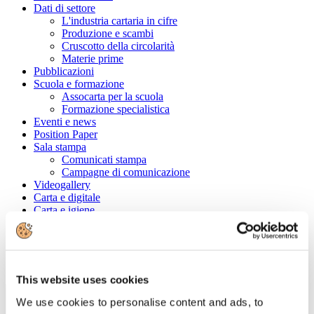
Dati di settore
L'industria cartaria in cifre
Produzione e scambi
Cruscotto della circolarità
Materie prime
Pubblicazioni
Scuola e formazione
Assocarta per la scuola
Formazione specialistica
Eventi e news
Position Paper
Sala stampa
Comunicati stampa
Campagne di comunicazione
Videogallery
Carta e digitale
Carta e igiene
Convenzioni
Cerca tra le aziende associate
Ragione Sociale
This website uses cookies
We use cookies to personalise content and ads, to