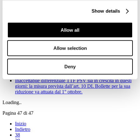
Viale Pasteur, 8/10 - 00144 Roma
Tel. +39 06-591.91.31/40
Show details
Fax. +39 06-591.0876
Allow all
Allow selection
Deny
Notizie in primo piano
Inaccettabile differenziale TTF PSV sia in crescita in questi
giorni: la misura prevista dall’art. 10 DL Bollette per la sua
riduzione va attuata dal 1° ottobre.
Loading..
Pagina 47 di 47
Inizio
Indietro
38