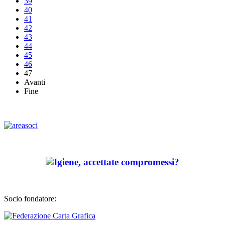
39
40
41
42
43
44
45
46
47
Avanti
Fine
Socio fondatore: