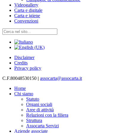
Videogallery
Carta e digitale
Carta e igiene
Convenzioni
Disclaimer
Credits
Privacy policy
C.F.80048530150
|
assocarta@assocarta.it
Home
Chi siamo
Statuto
Organi sociali
Aree di attività
Relazioni con la filiera
Struttura
Assocarta Servizi
Aziende associate