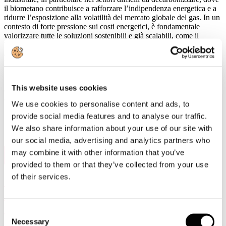
il biometano contribuisce a rafforzare l’indipendenza energetica e a
ridurre l’esposizione alla volatilità del mercato globale del gas. In un
contesto di forte pressione sui costi energetici, è fondamentale
valorizzare tutte le soluzioni sostenibili e già scalabili, come il
biometano, che possono contribuire alla sicurezza degli
approvvigionamenti e alla transizione verso un sistema industriale a
basse emissioni. Oltre all’energia, il biometano rappresenta inoltre
una pietra angolare dell’economia circolare europea, creando una
forte simbiosi industriale tra industria cartaria e agricola”, ha
This website uses cookies
dichiarato il Presidente di Assocarta Lorenzo Poli, a margine
dell’appello UE di ieri a Bruxelles.
We use cookies to personalise content and ads, to
provide social media features and to analyse our traffic.
We also share information about your use of our site with
Leggi di più
our social media, advertising and analytics partners who
25
may combine it with other information that you’ve
Mar, 2026
provided to them or that they’ve collected from your use
of their services.
15 aprile 2026, Giornata Nazionale del
Made in Italy: a Parma focus su
formazione e futuro della filiera carta e
Consent
stampa
Necessary
Selection