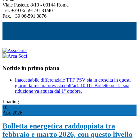
Viale Pasteur, 8/10 - 00144 Roma
Tel. +39 06-591.91.31/40
Fax. +39 06-591.0876
Notizie in primo piano
Inaccettabile differenziale TTF PSV sia in crescita in questi
giorni: la misura prevista dall’art. 10 DL Bollette per la sua
riduzione va attuata dal 1° ottobre.
Loading..
10
Apr, 2026
Bolletta energetica raddoppiata tra
febbraio e marzo 2026, con questo livello