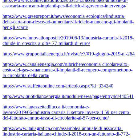
http://www.ecodallecitta.it/notizie/391343/assemblea-annuale-di-
assocarta-mancano-impianti-per-il-riciclo-il-governo-intervenga/
https://www.greenreport.it/news/economia-ecologica/lindustria-
della-carta-non-riesce-ad-aumentare-il-riciclo-mancano-gli-impianti-
per-gli-scarti/
https://www.innovationpost.it/2019/06/19/industria-cartaria-il-2018-
chiude-in-crescita-a-oltre-77-miliardi-di-euro/
http://www.gruppoitaliaenergia.it/riviste/e7/#19-giugno-2019-n.-264
https://www.canaleenergia.com/rubriche/economia-circolare/alto-
costo-del-gas-e-mancanza-di-impianti-di-recupero-compromettono-
la-circolarita-della-carta/
https://www.staffettaonline.com/articolo.aspx?id=334240
http://www.quotidianoenergia.it/module/news/page/entry/id/440541
https://www.lagazzettadilucca.it/economia-e-
lavoro/2019/06/industria-cartaria-il-settore-investe-il-59-per-cento-
del-fatturato-annuo-tasso-di-circolarita-al-57-per-cento/
https://www.italiagrafica.com/assemblea-annuale-di-assocarta-
lindustria-cartaria-italiana-chiude-il-2018-con-un-fatturato-di-772-