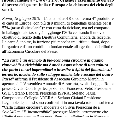
rispettivamente a - 2% e - 2.2%. Urgente l’azzeramento del gap
di prezzo del gas tra Italia e Europa e la chiusura del ciclo degli
scarti.
Roma, 18 giugno 2019
- L’Italia nel 2018 si conferma 4° produttore
di carta in Europa, con più di 9 milioni di tonnellate generate per il
57% (tasso di circolarità)* con carta da riciclare, ma nel comparto
imballaggio tale tasso già raggiunge l’80% centrando il nuovo
obiettivo di riciclo della Direttiva Comunitaria, ancora da recepire.
La carta è, inoltre, la frazione più raccolta tra i rifiuti urbani, dopo
l’organico e dà un contributo fondamentale alla gestione dei rifiuti e
all’Economia Circolare del Paese.
“
La carta è un esempio di bio-economia circolare in quanto
rinnovabile e riciclabile ma è anche espressione di una cultura
che porta i nostri imprenditori a investire il 5,9% del fatturato sul
territorio, incidendo sullo sviluppo ambientale e sociale del nostro
Paese
”
afferma il Presidente di Assocarta Girolamo Marchi in
apertura dell’Assemblea Annuale di Assocarta, svoltasi oggi a Roma
presso Civita. Con la partecipazione di Francesco Vetrò Presidente
GSE, Stefano Laporta Presidente ISPRA, Stefano Saglia
Componente Collegio ARERA e Stefano Ciafani Presidente
Legambiente, che si sono confrontati in una tavola rotonda sul tema
“Carta cultura circolare”, moderata da Silvia Pieraccini de
Il
Sole24Ore
. “
E’ inconcepibile
” prosegue Marchi “
raccontare che
l’Italia è pur sempre il secondo Paese manifatturiero in Europa e