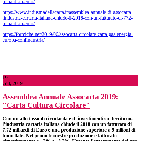
miliardi-di-euro/
https://www.industriadellacarta.it/assemblea-annuale-di-assocarta-
lindustria-cartaria-italiana-chiude-il-2018-con-un-fatturato-di-772-
miliardi-di-euro/
https://formiche.net/2019/06/assocarta-circolare-carta-gas-energia-
europa-confindustria/
19
Giu, 2019
Assemblea Annuale Assocarta 2019:
"Carta Cultura Circolare"
Con un alto tasso di circolarità e di investimenti
sul territorio,
l’industria cartaria italiana chiude il 2018 con un fatturato di
7,72 miliardi di Euro e una produzione superiore a 9 milioni di
tonnellate. Nel primo trimestre produzione e fatturato