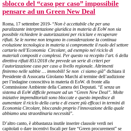
sblocco del “caso per caso” impossibile
pensare ad un Green New Deal
Roma, 17 settembre 2019- “
Non è accettabile che per una
paralizzante interpretazione giuridica in materia di EoW non sia
possibile richiedere le autorizzazioni per riciclare e recuperare
rifiuti. Se le norme non tengono in considerazione la continua
evoluzione tecnologica in materia si compromette il ruolo del settore
cartario nell’Economia Circolare, ad esempio nel riciclo di
materiali compositi e complessi. Per questo va recepito l’art. 6 della
direttiva rifiuti 851/2018 che prevede un serie di criteri per
l’autorizzazione caso per caso a livello regionale. Altrimenti
finiremo nelle sabbie … immobili! Se non ci siamo già
” dichiara il
Presidente di Assocarta Girolamo Marchi al termine dell’audizione
per l’indagine conoscitiva in materia di EoW. di fronte alla
Commissione Ambiente della Camera dei Deputati. “
E senza un
sistema di EoW difficile pensare ad un “Green New Deal”. Molte
iniziative imprenditoriali sono bloccate e questo impedisce di
aumentare il riciclo della carta e di essere più efficaci in termini di
Economia Circolare, bloccando proprio l’innovazione della quale
abbiamo una straordinaria necessità
”.
D’altro canto, è abbastanza inutile inserire clausole verdi nei
capitolati o dare incentivi fiscali per fare “Green procurement” se