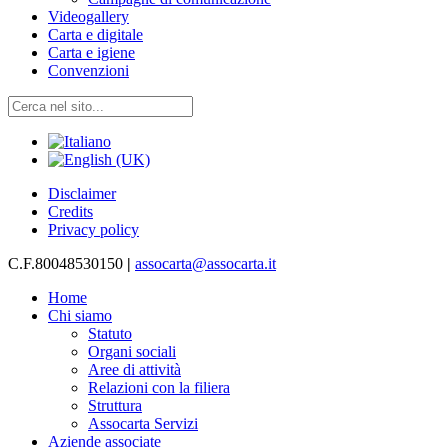
Videogallery
Carta e digitale
Carta e igiene
Convenzioni
Disclaimer
Credits
Privacy policy
C.F.80048530150
|
assocarta@assocarta.it
Home
Chi siamo
Statuto
Organi sociali
Aree di attività
Relazioni con la filiera
Struttura
Assocarta Servizi
Aziende associate