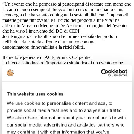
“Un evento che ha permesso ai partecipanti di toccare con mano che
la carta è buon esempio di bioeconomia circolare in quanto è una
tecnologia che ha saputo coniugare la sostenibilità con l’impiego di
materie prime rinnovabili e il riciclo dei prodotti a fine vita” ha
affermato Massimo Medugno Dg Assocarta a margine dell’evento
che ha visto l’intervento del DG di CEPI,
Jori Ringman, che ha illustrato l'enorme diversità dei prodotti
nell'industria cartaria a fronte di un unico comune
denominatore: rinnovabilità e la riciclabilità.
Il direttore generale di ACE, Annick Carpentier,
ha invece sottolineato l’importanza simbolica di un evento come
#PaperPresents che illustra l’ impegno nella gestione sostenibile
delle foreste di tutta la filiera cartaria e forestale. “Le foreste europee
sono cresciute negli ultimi 10 anni di una superficie pari a oltre
1.500 campi da calcio ogni giorno” è il messaggio chiave della
campagna TwoSides – Il lato verde della carta che, già diffusa a
This website uses cookies
livello europeo, prenderà il via anche in Italia nel corso del mese di
settembre. CEPI, FEFCO, ACE e FEPE nel corso dell’evento si
We use cookies to personalise content and ads, to
sono inoltre impegnati a piantare un albero per ognuno dei
provide social media features and to analyse our traffic.
partecipanti a #PaperPresents.
http://www.cepi.org/paper_presents
(clicca sul link per vedere il video)
We also share information about your use of our site with
our social media, advertising and analytics partners who
may combine it with other information that you’ve