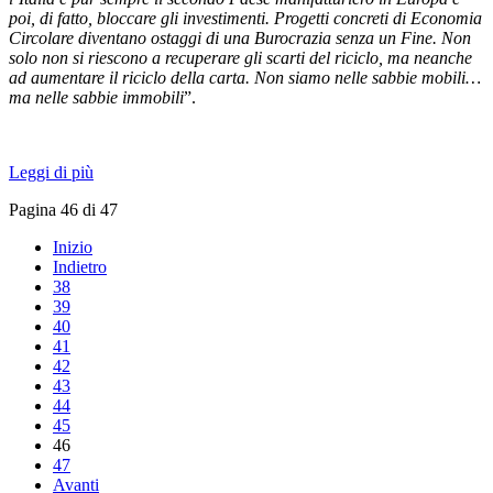
poi, di fatto, bloccare gli investimenti. Progetti concreti di Economia
Circolare diventano ostaggi di una Burocrazia senza un Fine. Non
solo non si riescono a recuperare gli scarti del riciclo, ma neanche
ad aumentare il riciclo della carta. Non siamo nelle sabbie mobili…
ma nelle sabbie immobili
”.
Leggi di più
Pagina 46 di 47
Inizio
Indietro
38
39
40
41
42
43
44
45
46
47
Avanti