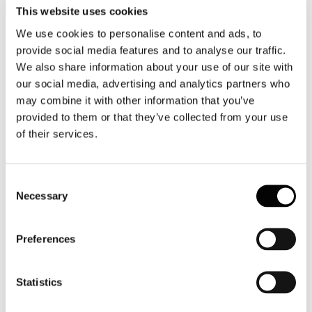
Feb, 2017
This website uses cookies
We use cookies to personalise content and ads, to
SEMINARIO- FOOD PACKAGING IN
provide social media features and to analyse our traffic.
CARTA E CARTONE: INNOVAZIONI
We also share information about your use of our site with
CONTRO GLI SPRECHI - 24 MARZO
our social media, advertising and analytics partners who
2017
may combine it with other information that you’ve
provided to them or that they’ve collected from your use
Il prossimo 24 marzo 2017, alle ore 9.30, si terrà presso la Camera
of their services.
di Commercio di Milano in via Meravigli, 9/b il seminario FOOD
PACKAGING IN CARTA E CARTONE: INNOVAZIONI
CONTRO GLI SPRECHI organizzato da Comieco e Politecnico di
Milano in collaborazione con Innovhub. Durante il seminario l'On.
Consent
Maria Chiara Gadda illustrerà come combattere lo spreco di cibo
Necessary
Selection
anche mediante gli imballaggi innovativi (Legge Gadda). I più
recenti progetti di food packaging sostenibili in carta e cartone,
raccolti nel volume "Packaging naturalmente tecnologico" (a cura di
Barbara Del Curto Ed. Dativo), verranno discussi da Università,
Preferences
imprese, centri di ricerca oltre che da Assocarta, Assografici e
Comieco. Parteciperanno alla discussione anche Felice Assenza del
Ministero delle Politiche Agricole Alimentari e Forestali e Barbara
Statistics
Degani del Ministero dell'Ambiente e della Tutela del Territorio e
del Mare.