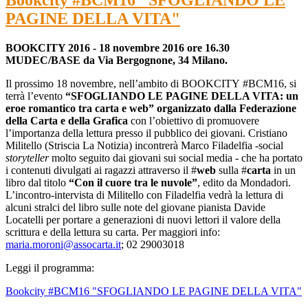
Bookcity #BCM16 "SFOGLIANDO LE
PAGINE DELLA VITA"
BOOKCITY 2016 - 18 novembre 2016 ore 16.30
MUDEC/BASE da Via Bergognone, 34 Milano.
Il prossimo 18 novembre, nell’ambito di BOOKCITY #BCM16, si
terrà l’evento
“SFOGLIANDO LE PAGINE DELLA VITA: un
eroe romantico tra carta e web” organizzato dalla Federazione
della Carta e della Grafica
con l’obiettivo di promuovere
l’importanza della lettura presso il pubblico dei giovani. Cristiano
Militello (Striscia La Notizia) incontrerà Marco Filadelfia -social
storyteller
molto seguito dai giovani sui social media - che ha portato
i contenuti divulgati ai ragazzi attraverso il #
web
sulla #
carta
in un
libro dal titolo
“Con il cuore tra le nuvole”
, edito da Mondadori.
L’incontro-intervista di Militello con Filadelfia vedrà la lettura di
alcuni stralci del libro sulle note del giovane pianista Davide
Locatelli per portare a generazioni di nuovi lettori il valore della
scrittura e della lettura su carta. Per maggiori info:
maria.moroni@assocarta.it
; 02 29003018
Leggi il programma:
Bookcity #BCM16 "SFOGLIANDO LE PAGINE DELLA VITA"