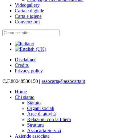
Videogallery
Carta e digitale
Carta e igiene
Convenzioni
Disclaimer
Credits
Privacy policy
C.F.80048530150
|
assocarta@assocarta.it
Home
Chi siamo
Statuto
Organi sociali
Aree di attività
Relazioni con la filiera
Struttura
Assocarta Servizi
Aziende associate