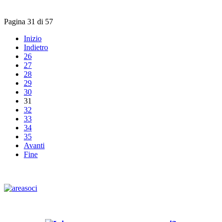
Pagina 31 di 57
Inizio
Indietro
26
27
28
29
30
31
32
33
34
35
Avanti
Fine