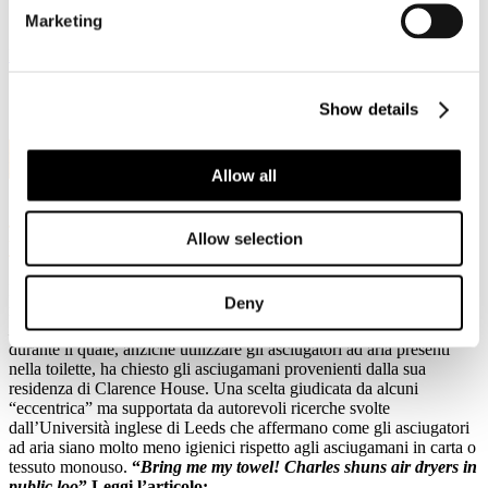
Scarica il Programma per iscrizione gratuita:
Marketing
Food Pacakaging 24 marzo 2017
Show details
3
Feb, 2017
Allow all
Il Principe Carlo d’Inghilterra non
Allow selection
utilizza asciugatori ad aria per le mani
Lo afferma il quotidiano
Daily Mail
dello scorso 31 gennaio che
Deny
riporta un recente episodio che ha visto il Principe in visita al
Mountsorrel Rothley Community Heritage Centre
(Leicestershire)
durante il quale, anziché utilizzare gli asciugatori ad aria presenti
nella toilette, ha chiesto gli asciugamani provenienti dalla sua
residenza di Clarence House. Una scelta giudicata da alcuni
“eccentrica” ma supportata da autorevoli ricerche svolte
dall’Università inglese di Leeds che affermano come gli asciugatori
ad aria siano molto meno igienici rispetto agli asciugamani in carta o
tessuto monouso.
“
Bring me my towel! Charles shuns air dryers in
public loo
” Leggi l’articolo: