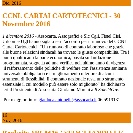
Dic, 2016
CCNL CARTAI CARTOTECNICI - 30
Novembre 2016
1 dicembre 2016
- Assocarta, Assografici e Slc Cgil, Fistel Cisl,
Uilcom e Ugl hanno siglato ieri l’accordo per il rinnovo del CCNL
Cartai Cartotecnici. "Un rinnovo di contratto laborioso che grazie
alle buone relazioni sindacali ha trovato le giuste compatibilità. Tra i
punti qualificanti la parte economica, basata sull'inflazione
programmata, soggetta ad una verifica nell'ultimo anno di vigenza,
il rafforzamento delle politiche di welfare con l'assistenza sanitaria
universale obbligatoria e il miglioramento ulteriore di alcuni
strumenti di flessibilità. Il contratto nazionale resta uno strumento
essenziale il cui modello può essere solo migliorato" ha dichiarato
ieri il Presidente di Assocarta Girolamo Marchi a
Il Sole24Ore
.
Per maggiori info:
gianluca.antonelli@assocarta.it
06 5919131
16
Nov, 2016