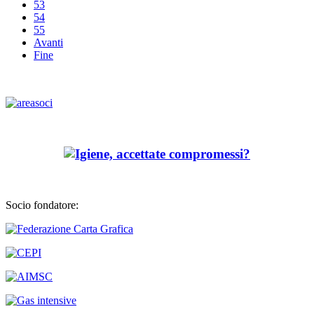
53
54
55
Avanti
Fine
Socio fondatore: