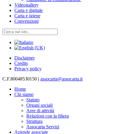
Videogallery
Carta e digitale
Carta e igiene
Convenzioni
Disclaimer
Credits
Privacy policy
C.F.80048530150
|
assocarta@assocarta.it
Home
Chi siamo
Statuto
Organi sociali
Aree di attività
Relazioni con la filiera
Struttura
Assocarta Servizi
Aziende associate