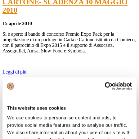
CARTONE- SCADENZA 10 MAGGIO
2010
15 aprile 2010
Si è aperto il bando di concorso Premio Expo Pack per la
progettazione di un package in Carta e Cartone istituito da Comieco,
con il patrocinio di Expo 2015 e il supporto di Assocarta,
Assografici, Amsa, Slow Food e Symbola.
Leggi di più
29
Mar, 2010
Convegno "D.LGS. 231/01 E SISTEMI DI
This website uses cookies
GESTIONE DELLA SICUREZZA NEL
SETTORE CARTARIO"
We use cookies to personalise content and ads, to
provide social media features and to analyse our traffic.
29 marzo 2010
We also share information about your use of our site with