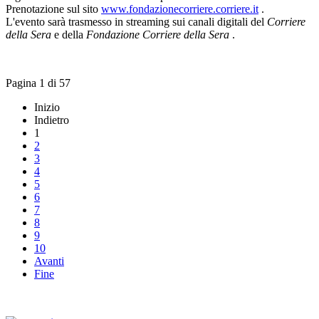
Prenotazione sul sito
www.fondazionecorriere.corriere.it
.
L'evento sarà trasmesso in
streaming
sui canali digitali del
Corriere
della Sera
e della
Fondazione Corriere della Sera
.
Pagina 1 di 57
Inizio
Indietro
1
2
3
4
5
6
7
8
9
10
Avanti
Fine