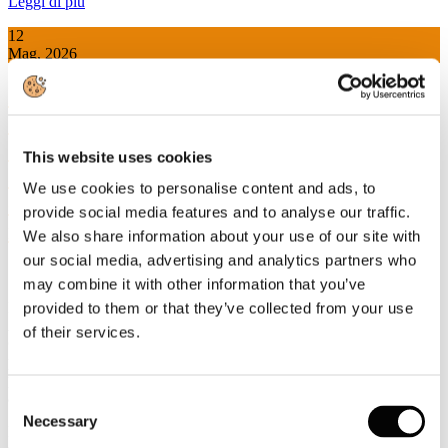
Leggi di più
12
Mag, 2026
Il 14 e il 15 maggio, a Genova, il 57°
Congresso dell’Industria Cartaria
organizzato da Aticelca: intelligenza
This website uses cookies
artificiale ma non solo, focus efficienza
We use cookies to personalise content and ads, to
energetica, innovazione, riciclo degli
provide social media features and to analyse our traffic.
imballaggi di carta.
We also share information about your use of our site with
our social media, advertising and analytics partners who
may combine it with other information that you’ve
Il 14 e 15 maggio 2026 presso i Magazzini del Cotone del Porto
provided to them or that they’ve collected from your use
Antico di Genova si terrà il
57° Congresso dell'Industria
of their services.
Cartaria
organizzato da Aticelca - Associazione Tecnica Italiana
per la Cellulosa e la Carta, braccio tecnico di Assocarta - con il
patrocinio del Comune di Genova e di Assocarta, appuntamento
annuale per la filiera cartaria italiana.
Consent
Necessary
Selection
Particolare attenzione sarà dedicata al tema dell'intelligenza con la