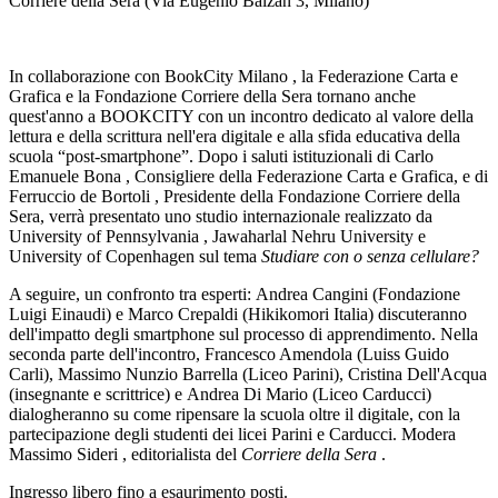
Corriere della Sera (Via Eugenio Balzan 3, Milano)
In collaborazione con
BookCity Milano
, la
Federazione Carta e
Grafica
e la
Fondazione Corriere della Sera
tornano anche
quest'anno a BOOKCITY con un incontro dedicato al valore della
lettura e della scrittura nell'era digitale e alla sfida educativa della
scuola “post-smartphone”. Dopo i saluti istituzionali di
Carlo
Emanuele Bona
, Consigliere della Federazione Carta e Grafica, e di
Ferruccio de Bortoli
, Presidente della Fondazione Corriere della
Sera, verrà presentato uno
studio internazionale
realizzato da
University of Pennsylvania
,
Jawaharlal Nehru University
e
University of Copenhagen
sul tema
Studiare con o senza cellulare?
A seguire, un confronto tra esperti:
Andrea Cangini
(Fondazione
Luigi Einaudi) e
Marco Crepaldi
(Hikikomori Italia) discuteranno
dell'impatto degli smartphone sul processo di apprendimento. Nella
seconda parte dell'incontro,
Francesco Amendola
(Luiss Guido
Carli),
Massimo Nunzio Barrella
(Liceo Parini),
Cristina Dell'Acqua
(insegnante e scrittrice) e
Andrea Di Mario
(Liceo Carducci)
dialogheranno su come ripensare la scuola oltre il digitale, con la
partecipazione degli studenti dei licei Parini e Carducci. Modera
Massimo Sideri
, editorialista del
Corriere della Sera
.
Ingresso libero fino a esaurimento posti.