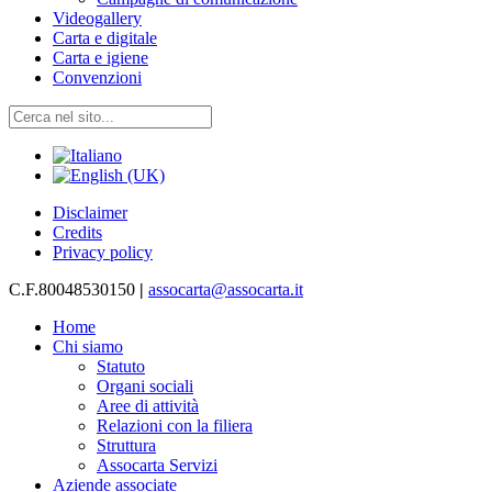
Videogallery
Carta e digitale
Carta e igiene
Convenzioni
Disclaimer
Credits
Privacy policy
C.F.80048530150
|
assocarta@assocarta.it
Home
Chi siamo
Statuto
Organi sociali
Aree di attività
Relazioni con la filiera
Struttura
Assocarta Servizi
Aziende associate