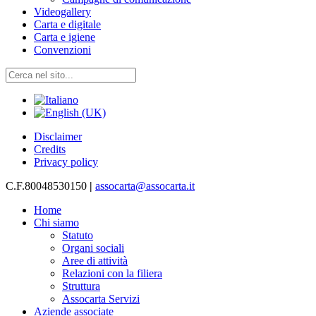
Videogallery
Carta e digitale
Carta e igiene
Convenzioni
Disclaimer
Credits
Privacy policy
C.F.80048530150
|
assocarta@assocarta.it
Home
Chi siamo
Statuto
Organi sociali
Aree di attività
Relazioni con la filiera
Struttura
Assocarta Servizi
Aziende associate