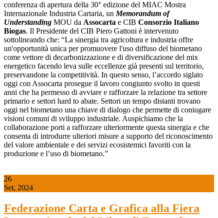
conferenza di apertura della 30° edizione del MIAC Mostra
Internazionale Industria Cartaria, un
Memorandum of
Understanding
MOU da
Assocarta
e CIB
Consorzio Italiano
Biogas
. Il Presidente del CIB Piero Gattoni è intervenuto
sottolineando che: “La sinergia tra agricoltura e industria offre
un'opportunità unica per promuovere l'uso diffuso del biometano
come vettore di decarbonizzazione e di diversificazione del mix
energetico facendo leva sulle eccellenze già presenti sul territorio,
preservandone la competitività. In questo senso, l’accordo siglato
oggi con Assocarta prosegue il lavoro congiunto svolto in questi
anni che ha permesso di avviare e rafforzare la relazione tra settore
primario e settori hard to abate. Settori un tempo distanti trovano
oggi nel biometano una chiave di dialogo che permette di coniugare
visioni comuni di sviluppo industriale. Auspichiamo che la
collaborazione porti a rafforzare ulteriormente questa sinergia e che
consenta di introdurre ulteriori misure a supporto del riconoscimento
del valore ambientale e dei servizi ecosistemici favoriti con la
produzione e l’uso di biometano.”
26
Set, 2024
Federazione Carta e Grafica alla Fiera