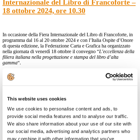
Internazionale del Libro di Francoforte –
18 ottobre 2024, ore 10.30
In occasione della Fiera Internazionale del Libro di Francoforte, in
programma dal 16 al 20 ottobre 2024 e con l’Italia Ospite d’Onore
di questa edizione, la Federazione Carta e Grafica ha organizzato
nella giornata di venerdì 18 ottobre il convegno “
L’eccellenza della
filiera italiana nella progettazione e stampa del libro d’alta
gamma
“.
Il convegno, che si terrà alle ore 10.30 del 18 ottobre presso lo stand
collettivo AIE, sarà dedicato a mettere in luce l’eccellenza italiana
nella progettazione e produzione dei libri d’alta gamma, da quelli
illustrati, ai cataloghi d’arte ai cosiddetti “Coffee Table Books”.
This website uses cookies
I lavori saranno aperti da Carlo Emanuele Bona, Consigliere di
Federazione Carta e Grafica con delega all’Editoria, e proseguiranno
We use cookies to personalise content and ads, to
con gli interventi di esperti del mondo della committenza, stampa e
provide social media features and to analyse our traffic.
produzione di carta e materiali destinati alla filiera del prodotto
editoriale.
We also share information about your use of our site with
our social media, advertising and analytics partners who
may combine it with other information that you’ve
23