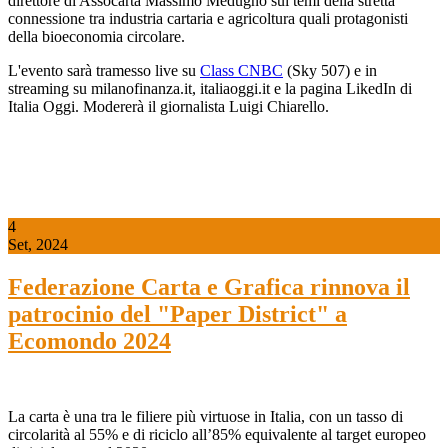
direttore di Assocarta Massimo Medugno sui temi della stretta
connessione tra industria cartaria e agricoltura quali protagonisti
della bioeconomia circolare.
L'evento sarà tramesso live su
Class CNBC
(Sky 507) e in
streaming su milanofinanza.it, italiaoggi.it e la pagina LikedIn di
Italia Oggi. Modererà il giornalista Luigi Chiarello.
4
Set, 2024
Federazione Carta e Grafica rinnova il
patrocinio del "Paper District" a
Ecomondo 2024
La carta è una tra le filiere più virtuose in Italia, con un tasso di
circolarità al 55% e di riciclo all’85% equivalente al target europeo