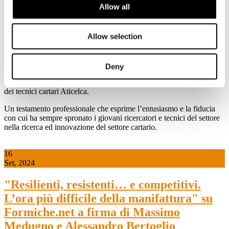
tutti gli operatori del settore che hanno lavorato e collaborato con lui
Allow all
” afferma il Presidente Lorenzo Poli.
“Dopo una vita quasi interamente dedicata all’industria cartaria (dal
1961) mi sento obbligato di rivolgermi ai giovani che hanno scelto o
Allow selection
sceglieranno di lavorare all’interno di questo settore. Ai giovani
tecnici auguro di lavorare con passione e di continuare a credere in
Aticelca che ha accompagnato tutto lo sviluppo tecnologico della
Deny
nostra industria e continuerà a farlo» dichiarò, qualche anno fa, a
margine della 50° edizione del Congresso dell’associazione italiana
dei tecnici cartari Aticelca.
Un testamento professionale che esprime l’entusiasmo e la fiducia
con cui ha sempre spronato i giovani ricercatori e tecnici del settore
nella ricerca ed innovazione del settore cartario.
16
Set, 2024
"Resilienti, resistenti… e competitivi.
L’ora più difficile della manifattura" su
Formiche.net a firma di Massimo
Medugno e Alessandro Bertoglio