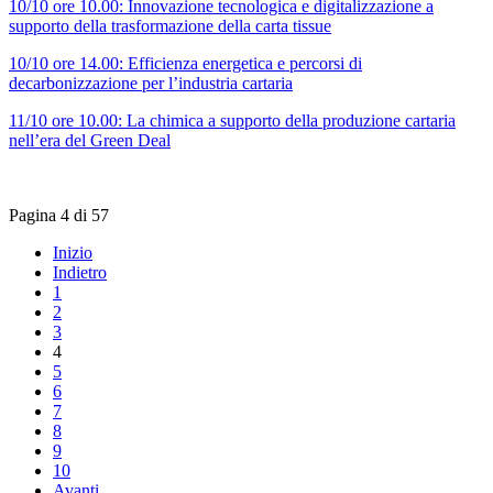
10/10 ore 10.00: Innovazione tecnologica e digitalizzazione a
supporto della trasformazione della carta tissue
10/10 ore 14.00: Efficienza energetica e percorsi di
decarbonizzazione per l’industria cartaria
11/10 ore 10.00: La chimica a supporto della produzione cartaria
nell’era del Green Deal
Pagina 4 di 57
Inizio
Indietro
1
2
3
4
5
6
7
8
9
10
Avanti