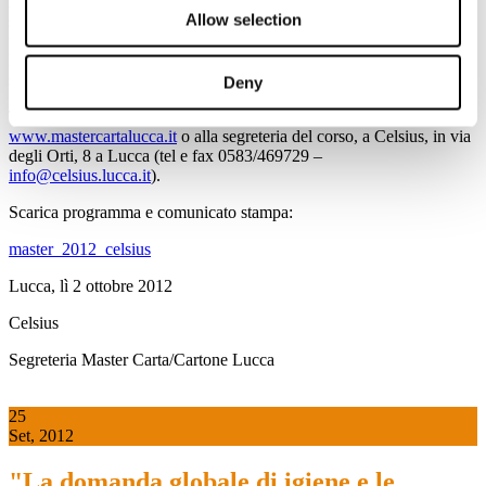
l’inizio delle lezioni è previsto per il primo dicembre 2012
nella
Allow selection
sede didattica di Celsius, a Lucca, in orari pensati per consentire la
frequenza anche a coloro che sono già inseriti nel mondo del lavoro.
Le lezioni, infatti, si tengono soltanto nei giorni di venerdi e di
sabato.
Deny
Tutte le informazioni sono disponibili sul sito internet del Master:
www.mastercartalucca.it
o alla segreteria del corso, a Celsius, in via
degli Orti, 8 a Lucca (tel e fax 0583/469729 –
info@celsius.lucca.it
).
Scarica programma e comunicato stampa:
master_2012_celsius
Lucca, lì 2 ottobre 2012
Celsius
Segreteria Master Carta/Cartone Lucca
25
Set, 2012
"La domanda globale di igiene e le