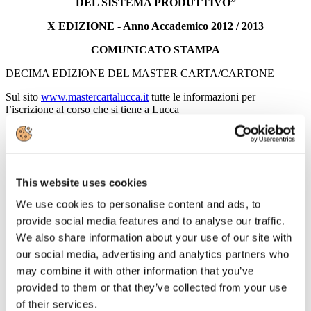
DEL SISTEMA PRODUTTIVO”
X EDIZIONE - Anno Accademico 2012 / 2013
COMUNICATO STAMPA
DECIMA EDIZIONE DEL MASTER CARTA/CARTONE
Sul sito
www.mastercartalucca.it
tutte le informazioni per
l’iscrizione al corso che si tiene a Lucca
Sono su internet, al sito
www.mastercartalucca.it
, le procedure per
l’ammissione al
Master
dell’Università di Pisa in
"Produzione
della carta/cartone e gestione del sistema produttivo"
, promosso
da Celsius e diretto dal prof. Pier Filippo Marconi.
This website uses cookies
Si riapre, quindi, per la decima edizione, uno dei master che sta
We use cookies to personalise content and ads, to
raccogliendo maggiori consensi sul territorio nazionale per la sua
rispondenza alle esigenze del tessuto economico e produttivo e che
provide social media features and to analyse our traffic.
si
svolge interamente a Lucca
.
We also share information about your use of our site with
our social media, advertising and analytics partners who
Fino ad oggi, infatti, tutti gli studenti che hanno partecipato al
Master hanno trovato un’occupazione e regolarmente le aziende si
may combine it with other information that you’ve
rivolgono agli organizzatori per chiedere nuovo personale da
provided to them or that they’ve collected from your use
selezionare.
of their services.