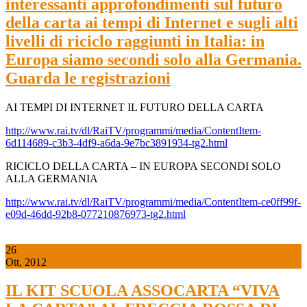
interessanti approfondimenti sul futuro
della carta ai tempi di Internet e sugli alti
livelli di riciclo raggiunti in Italia: in
Europa siamo secondi solo alla Germania.
Guarda le registrazioni
AI TEMPI DI INTERNET IL FUTURO DELLA CARTA
http://www.rai.tv/dl/RaiTV/programmi/media/ContentItem-
6d114689-c3b3-4df9-a6da-9e7bc3891934-tg2.html
RICICLO DELLA CARTA – IN EUROPA SECONDI SOLO
ALLA GERMANIA
http://www.rai.tv/dl/RaiTV/programmi/media/ContentItem-ce0ff99f-
e09d-46dd-92b8-077210876973-tg2.html
26
Ott, 2012
IL KIT SCUOLA ASSOCARTA “VIVA