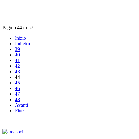
Pagina 44 di 57
Inizio
Indietro
39
40
41
42
43
44
45
46
47
48
Avanti
Fine