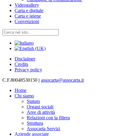
Videogallery
Carta e digitale
Carta e igiene
Convenzioni
Disclaimer
Credits
Privacy policy
C.F.80048530150
|
assocarta@assocarta.it
Home
Chi siamo
Statuto
Organi sociali
Aree di attività
Relazioni con la filiera
Struttura
Assocarta Servizi
Aziende associate