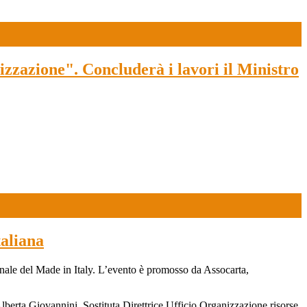
zazione". Concluderà i lavori il Ministro
taliana
ionale del Made in Italy. L’evento è promosso da Assocarta,
i Alberta Giovannini, Sostituta Direttrice Ufficio Organizzazione risorse