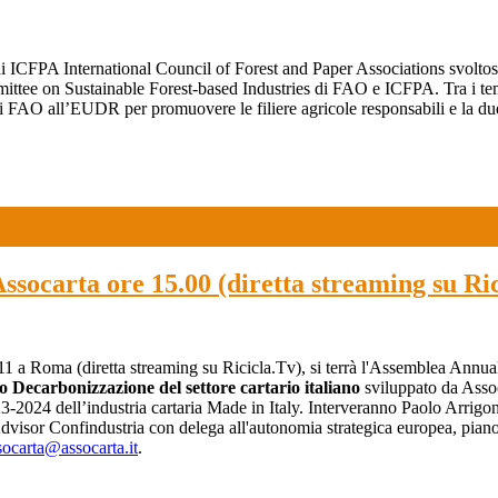
FPA International Council of Forest and Paper Associations svoltosi a
ee on Sustainable Forest-based Industries di FAO e ICFPA. Tra i temi tra
di FAO all’EUDR per promuovere le filiere agricole responsabili e la due
socarta ore 15.00 (diretta streaming su Ric
zia 11 a Roma (diretta streaming su Ricicla.Tv), si terrà l'Assemblea
 Decarbonizzazione del settore cartario italiano
sviluppato da Asso
23-2024 dell’industria cartaria Made in Italy. Interveranno Paolo Arrig
r Confindustria con delega all'autonomia strategica europea, piano Ma
socarta@assocarta.it
.