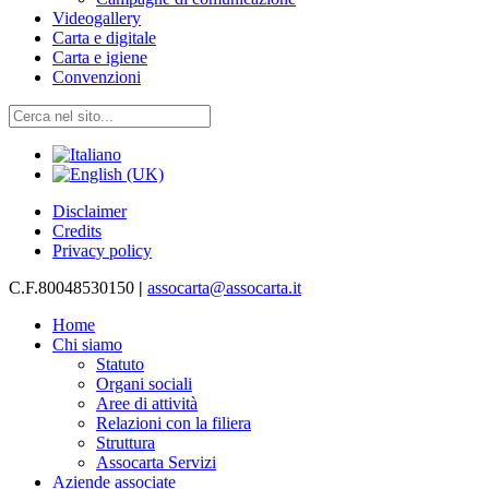
Videogallery
Carta e digitale
Carta e igiene
Convenzioni
Disclaimer
Credits
Privacy policy
C.F.80048530150
|
assocarta@assocarta.it
Home
Chi siamo
Statuto
Organi sociali
Aree di attività
Relazioni con la filiera
Struttura
Assocarta Servizi
Aziende associate