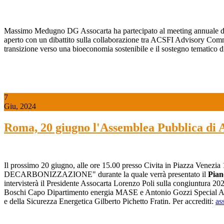
Massimo Medugno DG Assocarta ha partecipato al meeting annuale di IC
aperto con un dibattito sulla collaborazione tra ACSFI Advisory Committ
transizione verso una bioeconomia sostenibile e il sostegno tematico 
7
Giu, 2024
Roma, 20 giugno l'Assemblea Pubblica di As
Il prossimo 20 giugno, alle ore 15.00 presso Civita in Piazza Vene
DECARBONIZZAZIONE" durante la quale verrà presentato il
Piano
intervisterà il Presidente Assocarta Lorenzo Poli sulla congiuntura 20
Boschi Capo Dipartimento energia MASE e Antonio Gozzi Special Adviso
e della Sicurezza Energetica Gilberto Pichetto Fratin. Per accrediti:
as