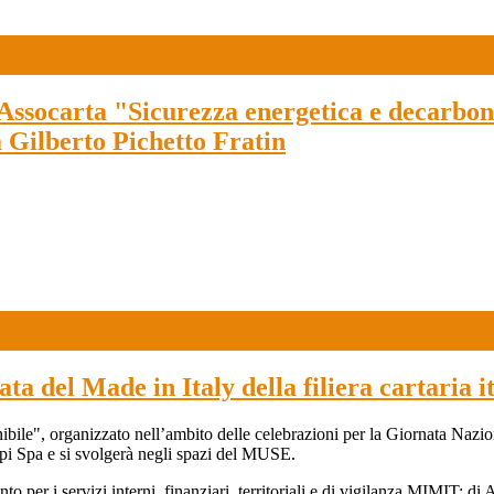
socarta "Sicurezza energetica e decarboniz
 Gilberto Pichetto Fratin
a del Made in Italy della filiera cartaria i
enibile", organizzato nell’ambito delle celebrazioni per la Giornata Naz
ppi Spa e si svolgerà negli spazi del MUSE.
ento per i servizi interni, finanziari, territoriali e di vigilanza MIMIT; d