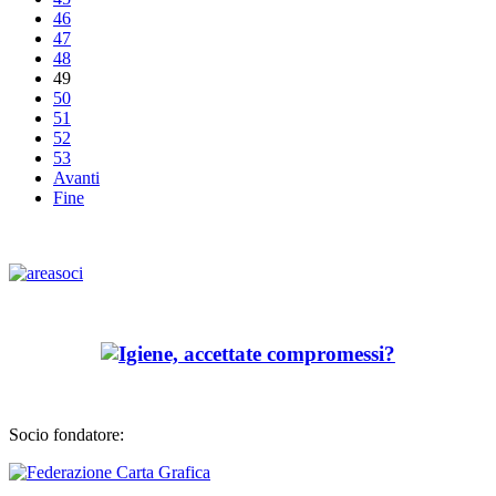
46
47
48
49
50
51
52
53
Avanti
Fine
Socio fondatore: