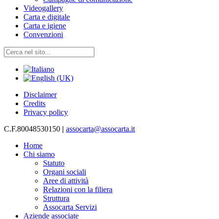
Videogallery
Carta e digitale
Carta e igiene
Convenzioni
Disclaimer
Credits
Privacy policy
C.F.80048530150
|
assocarta@assocarta.it
Home
Chi siamo
Statuto
Organi sociali
Aree di attività
Relazioni con la filiera
Struttura
Assocarta Servizi
Aziende associate