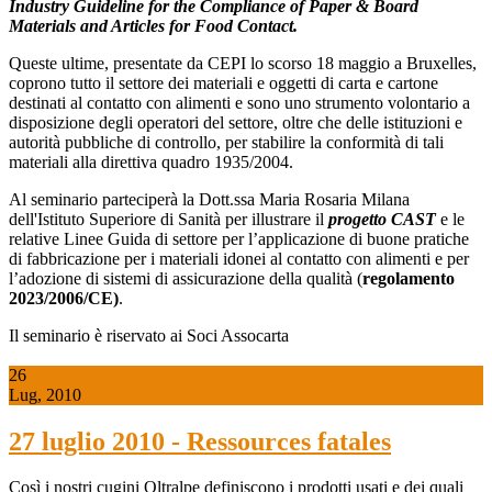
Industry Guideline for the Compliance of Paper & Board
Materials and Articles for Food Contact.
Queste ultime, presentate da CEPI lo scorso 18 maggio a Bruxelles,
coprono tutto il settore dei materiali e oggetti di carta e cartone
destinati al contatto con alimenti e sono uno strumento volontario a
disposizione degli operatori del settore, oltre che delle istituzioni e
autorità pubbliche di controllo, per stabilire la conformità di tali
materiali alla direttiva quadro 1935/2004.
Al seminario parteciperà la Dott.ssa Maria Rosaria Milana
dell'Istituto Superiore di Sanità per illustrare il
progetto CAST
e le
relative Linee Guida di settore per l’applicazione di buone pratiche
di fabbricazione per i materiali idonei al contatto con alimenti e per
l’adozione di sistemi di assicurazione della qualità (
regolamento
2023/2006/CE)
.
Il seminario è riservato ai Soci Assocarta
26
Lug, 2010
27 luglio 2010 - Ressources fatales
Così i nostri cugini Oltralpe definiscono i prodotti usati e dei quali