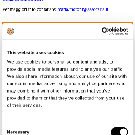
Per maggiori info contattare:
maria.moroni@assocarta.it
3
Set, 2010
Master 2010/2011 in "Produzione della
carta/cartone e gestione del sistema
This website uses cookies
produttivo"
We use cookies to personalise content and ads, to
provide social media features and to analyse our traffic.
Sono aperte le iscrizioni al Master 2010/2011 in "Produzione della
We also share information about your use of our site with
carta/cartone e gestione del sistema produttivo", giunto quest'anno
alla sua ottava edizione.
our social media, advertising and analytics partners who
Le iscrizioni per il nuovo Anno Accademico scadranno
giovedi 21
may combine it with other information that you’ve
ottobre p.v.
provided to them or that they’ve collected from your use
Per maggiori informazioni rivolgersi a:
of their services.
info@celsius.lucca.it
www.celsius.lucca.it
Master Celsius 2010/2011
Consent
Necessary
Selection