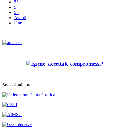
53
54
55
Avanti
Fine
Socio fondatore: