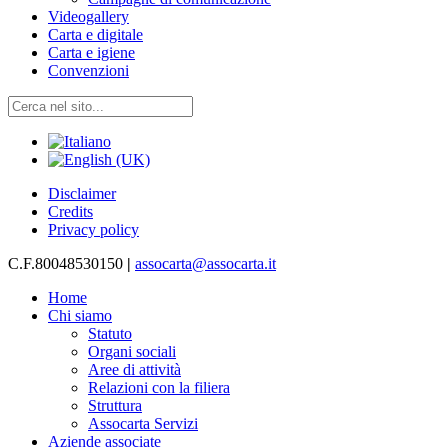
Videogallery
Carta e digitale
Carta e igiene
Convenzioni
Disclaimer
Credits
Privacy policy
C.F.80048530150
|
assocarta@assocarta.it
Home
Chi siamo
Statuto
Organi sociali
Aree di attività
Relazioni con la filiera
Struttura
Assocarta Servizi
Aziende associate