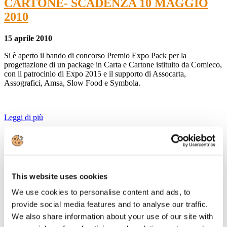
CARTONE- SCADENZA 10 MAGGIO
2010
15 aprile 2010
Si è aperto il bando di concorso Premio Expo Pack per la
progettazione di un package in Carta e Cartone istituito da Comieco,
con il patrocinio di Expo 2015 e il supporto di Assocarta,
Assografici, Amsa, Slow Food e Symbola.
Leggi di più
29
Mar, 2010
Convegno "D.LGS. 231/01 E SISTEMI DI
This website uses cookies
GESTIONE DELLA SICUREZZA NEL
SETTORE CARTARIO"
We use cookies to personalise content and ads, to
provide social media features and to analyse our traffic.
29 marzo 2010
We also share information about your use of our site with