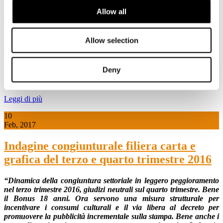
esempio di economia circolare: "Riciclo
Allow all
Aperto 26/28 aprile 2017"
Dal 26 al 28 aprile aperti impianti in tutta Italia per scoprire come,
Allow selection
grazie al riciclo, una scatola torna in vita in meno di due settimane.
Cosa succede a giornali, scatole, sacchetti, imballaggi di carta e
cartone che buttiamo nel cassonetto della raccolta differenziata?
Deny
Come vengono riciclati e riportati a nuova vita?
Leggi di più
10
Feb, 2017
Indagine congiunturale filiera carta e
grafica del terzo e quarto trimestre 2016
“Dinamica della congiuntura settoriale in leggero peggioramento
nel terzo trimestre 2016,
giudizi neutrali sul quarto trimestre.
Bene
il Bonus 18 anni. Ora servono una misura strutturale per
incentivare i consumi culturali
e il via libera al decreto per
promuovere la pubblicità incrementale sulla stampa.
Bene anche i