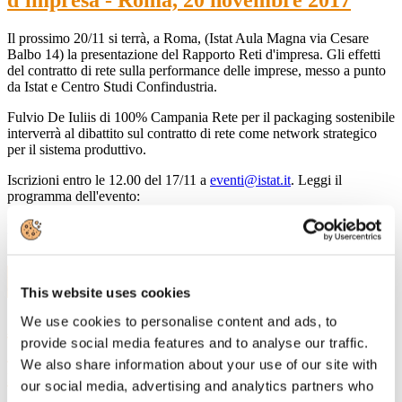
d'impresa - Roma, 20 novembre 2017
Il prossimo 20/11 si terrà, a Roma, (Istat Aula Magna via Cesare
Balbo 14) la presentazione del Rapporto Reti d'impresa. Gli effetti
del contratto di rete sulla performance delle imprese, messo a punto
da Istat e Centro Studi Confindustria.
Fulvio De Iuliis di 100% Campania Rete per il packaging sostenibile
interverrà al dibattito sul contratto di rete come network strategico
per il sistema produttivo.
Iscrizioni entro le 12.00 del 17/11 a
eventi@istat.it
. Leggi il
programma dell'evento:
presentazione del Rapporto Reti d'impresa
20
Giu, 2017
This website uses cookies
We use cookies to personalise content and ads, to
ARRIVA LA "ROADMAP" 2050 DEL
provide social media features and to analyse our traffic.
SETTORE CARTARIO: leggi il testo
We also share information about your use of our site with
nella versione italiana
our social media, advertising and analytics partners who