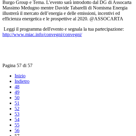
Burgo Group e Terna. L'evento sarà introdotto dal DG di Assocarta
Massimo Medugno mentre Davide Tabarelli di Nomisma Energia
illustrerà il mercato dell’energia e delle emissioni, incentivi ed
efficienza energetica e le prospettive al 2020. @ASSOCARTA
Leggi il programma dell'evento e segnala la tua partecipazione:
http://www.miac.info/convegni/convegni/
Pagina 57 di 57
Inizio
Indietro
48
49
50
51
52
53
54
55
56
57