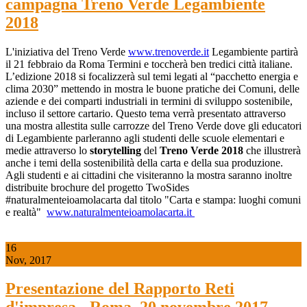
campagna Treno Verde Legambiente
2018
L'iniziativa del Treno Verde
www.trenoverde.it
Legambiente partirà
il 21 febbraio da Roma Termini e toccherà ben tredici città italiane.
L’edizione 2018 si focalizzerà sul temi legati al “pacchetto energia e
clima 2030” mettendo in mostra le buone pratiche dei Comuni, delle
aziende e dei comparti industriali in termini di sviluppo sostenibile,
incluso il settore cartario. Questo tema verrà presentato attraverso
una mostra allestita sulle carrozze del Treno Verde dove gli educatori
di Legambiente parleranno agli studenti delle scuole elementari e
medie attraverso lo
storytelling
del
Treno Verde
2018
che illustrerà
anche i temi della sostenibilità della carta e della sua produzione.
Agli studenti e ai cittadini che visiteranno la mostra saranno inoltre
distribuite brochure del progetto TwoSides
#naturalmenteioamolacarta dal titolo "Carta e stampa: luoghi comuni
e realtà"
www.naturalmenteioamolacarta.it
16
Nov, 2017
Presentazione del Rapporto Reti