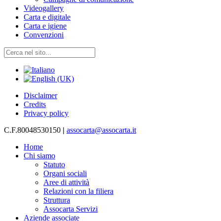
Videogallery
Carta e digitale
Carta e igiene
Convenzioni
Disclaimer
Credits
Privacy policy
C.F.80048530150
|
assocarta@assocarta.it
Home
Chi siamo
Statuto
Organi sociali
Aree di attività
Relazioni con la filiera
Struttura
Assocarta Servizi
Aziende associate