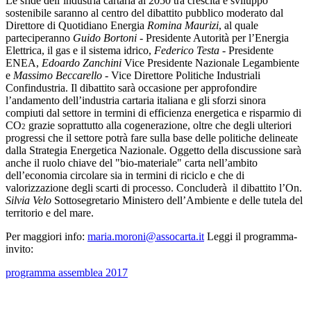
Le sfide dell’industria cartaria al 2050 tra crescita e sviluppo
sostenibile saranno al centro del dibattito pubblico moderato dal
Direttore di Quotidiano Energia
Romina Maurizi
, al quale
parteciperanno
Guido Bortoni
- Presidente Autorità per l’Energia
Elettrica, il gas e il sistema idrico,
Federico Testa
- Presidente
ENEA,
Edoardo Zanchini
Vice Presidente Nazionale Legambiente
e
Massimo Beccarello
- Vice Direttore Politiche Industriali
Confindustria. Il dibattito sarà occasione per approfondire
l’andamento dell’industria cartaria italiana e gli sforzi sinora
compiuti dal settore in termini di efficienza energetica e risparmio di
CO
grazie soprattutto alla cogenerazione, oltre che degli ulteriori
2
progressi che il settore potrà fare sulla base delle politiche delineate
dalla Strategia Energetica Nazionale. Oggetto della discussione sarà
anche il ruolo chiave del "bio-materiale" carta nell’ambito
dell’economia circolare sia in termini di riciclo e che di
valorizzazione degli scarti di processo. Concluderà il dibattito l’On.
Silvia Velo
Sottosegretario Ministero dell’Ambiente e delle tutela del
territorio e del mare.
Per maggiori info:
maria.moroni@assocarta.it
Leggi il programma-
invito:
programma assemblea 2017