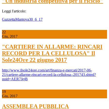
"Un'industria competitiva per il riciclo"
Leggi l'articolo:
GazzettaMantova30_6_17
22
Giu, 2017
"CARTIERE IN ALLARME: RINCARI
RECORD PER LA CELLULOSA" Il
Sole24Ore 22 giugno 2017
http://www.ilsole24ore.com/art/finanza-e-mercati/2017-06-
21/cartiere-allarme-rincari-record-la-cellulosa--201743.shtml?
uuid=AER7JejB
19
Giu, 2017
ASSEMBLEA PUBBLICA