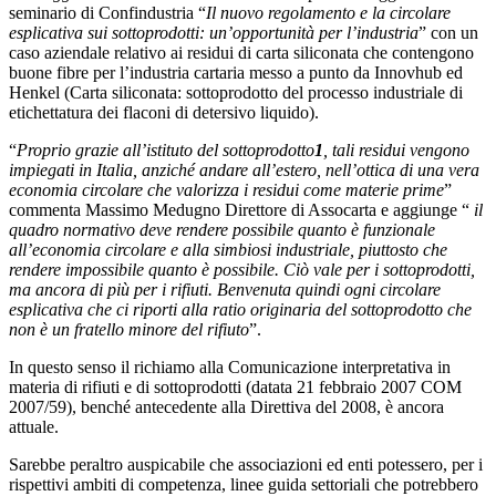
seminario di Confindustria “
Il nuovo regolamento e la circolare
esplicativa sui sottoprodotti: un’opportunità per l’industria
” con un
caso aziendale relativo ai residui di carta siliconata che contengono
buone fibre per l’industria cartaria messo a punto da Innovhub ed
Henkel (Carta siliconata: sottoprodotto del processo industriale di
etichettatura dei flaconi di detersivo liquido).
“
Proprio grazie all’istituto del sottoprodotto
1
, tali residui vengono
impiegati in Italia, anziché andare all’estero, nell’ottica di una vera
economia circolare che valorizza i residui come materie prime
”
commenta Massimo Medugno Direttore di Assocarta e aggiunge “
il
quadro normativo deve rendere possibile quanto è funzionale
all’economia circolare e alla simbiosi industriale, piuttosto che
rendere impossibile quanto è possibile. Ciò vale per i sottoprodotti,
ma ancora di più per i rifiuti. Benvenuta quindi ogni circolare
esplicativa che ci riporti alla ratio originaria del sottoprodotto che
non è un fratello minore del rifiuto
”.
In questo senso il richiamo alla Comunicazione interpretativa in
materia di rifiuti e di sottoprodotti (datata 21 febbraio 2007 COM
2007/59), benché antecedente alla Direttiva del 2008, è ancora
attuale.
Sarebbe peraltro auspicabile che associazioni ed enti potessero, per i
rispettivi ambiti di competenza, linee guida settoriali che potrebbero