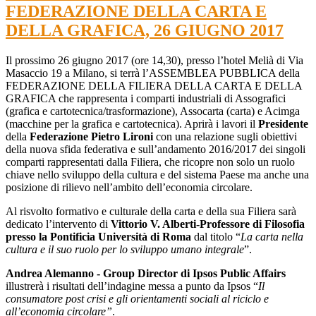
FEDERAZIONE DELLA CARTA E
DELLA GRAFICA, 26 GIUGNO 2017
Il prossimo 26 giugno 2017 (ore 14,30), presso l’hotel Melià di Via
Masaccio 19 a Milano, si terrà l’ASSEMBLEA PUBBLICA della
FEDERAZIONE DELLA FILIERA DELLA CARTA E DELLA
GRAFICA che rappresenta i comparti industriali di Assografici
(grafica e cartotecnica/trasformazione), Assocarta (carta) e Acimga
(macchine per la grafica e cartotecnica). Aprirà i lavori il
Presidente
della
Federazione
Pietro Lironi
con una relazione sugli obiettivi
della nuova sfida federativa e sull’andamento 2016/2017 dei singoli
comparti rappresentati dalla Filiera, che ricopre non solo un ruolo
chiave nello sviluppo della cultura e del sistema Paese ma anche una
posizione di rilievo nell’ambito dell’economia circolare.
Al risvolto formativo e culturale della carta e della sua Filiera sarà
dedicato l’intervento di
Vittorio V. Alberti-
Professore di Filosofia
presso la Pontificia Università di Roma
dal titolo “
La carta nella
cultura e il suo ruolo per lo sviluppo umano integrale
”.
Andrea Alemanno - Group Director di Ipsos Public Affairs
illustrerà i risultati dell’indagine messa a punto da Ipsos “
Il
consumatore post crisi e gli orientamenti sociali al riciclo e
all’economia circolare”
.