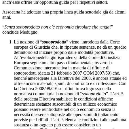
anch’esse offrire un’opportuna guida per i rispettivi settori.
Assocarta ha adottato una propria linea guida settoriale già da alcuni
anni.
“
Senza sottoprodotto non c’è economia circolare che tenga
!”
conclude Medugno.
La nozione di “
sottoprodotto
” viene introdotta dalla Corte
europea di Giustizia che, in ripetute sentenze, ne dà un quadro
definitorio ad iniziare proprio dalle modalità produttive.
All’evoluzionedella giurisprudenza della Corte di Giustizia
Europea segue un altro passo fondamentale, ovvero la
Comunicazione interpretativa in materia di rifiuti e di
sottoprodotti (datata 21 febbraio 2007 COM 2007/59) che,
benché antecedente alla Direttiva del 2008, è ancora attuale ed
offre ancora materiali, spunti di confronto e di riflessione. Con
la Direttiva 2008/98/CE sui rifiuti trova ingresso nella
normativa comunitaria la nozione di “
sottoprodotto
”. L’art. 5
della predetta Direttiva stabilisce le condizioni affinché
determinate sostanze suscettibili di un utilizzo economico
possano essere reintrodotte nel ciclo economico senza la
necessità diessere sottoposte alle operazioni di trattamento
previste per i rifiuti. L’art. 5 elenca le condizioni alle quali una
sostanza o un oggetto può essere considerato un