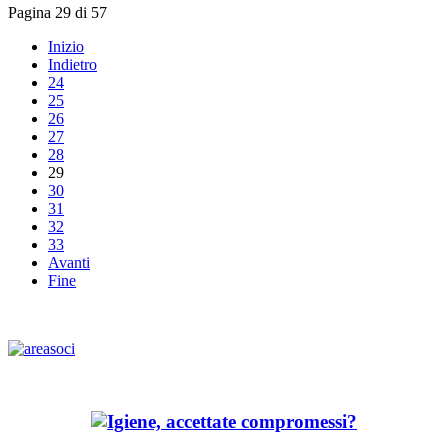
Pagina 29 di 57
Inizio
Indietro
24
25
26
27
28
29
30
31
32
33
Avanti
Fine