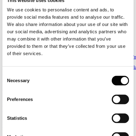
This website uses cookies
Scarica la "Roadmap 2050" in lingua italiana:
We use cookies to personalise content and ads, to
Roadmap_2050
provide social media features and to analyse our traffic.
We also share information about your use of our site with
Leggi gli articoli pubblicati su carta:
our social media, advertising and analytics partners who
Rassegna Stampa 2017 Assemblea
may combine it with other information that you’ve
provided to them or that they’ve collected from your use
Leggi gli articoli pubblicati sul web:
of their services.
http://www.borsaitaliana.it/borsa/notizie/radiocor/economia/detta
http://www.affaritaliani.it/lavoro/notiziario/assocarta_comparti_imba
24437.html
Consent
Necessary
Selection
http://www.adnkronos.com/lavoro/sindacato/2017/06/14/assocarta-
comparti-imballaggio-igienico-sanitario-spingono-
cartario_Tj75sVpp5WA9V9BlFin6OM.html
Preferences
http://www.padovanews.it/2017/06/14/assocarta-comparti-
imballaggio-e-igienico-sanitario-spingono-cartario/
Statistics
http://www.metaprintart.info/i-mercati-e-la-vita-in-azienda/19838-
lindustria-della-carta-tiene-grazie-allexport/
http://www.cataniaoggi.it/assocarta-comparti-imballaggio-e-igienico-