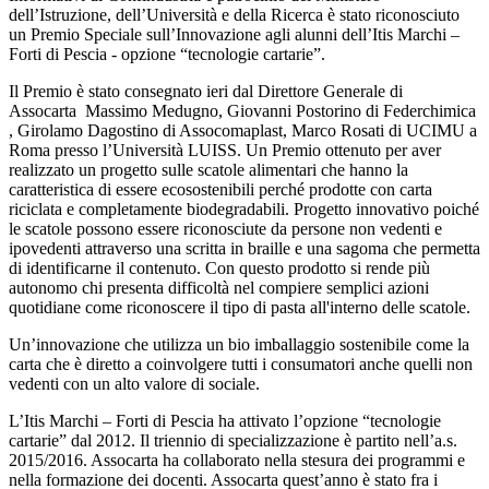
dell’Istruzione, dell’Università e della Ricerca è stato riconosciuto
un Premio Speciale sull’Innovazione agli alunni dell’Itis Marchi –
Forti di Pescia - opzione “tecnologie cartarie”.
Il Premio è stato consegnato ieri dal Direttore Generale di
Assocarta Massimo Medugno, Giovanni Postorino di Federchimica
, Girolamo Dagostino di Assocomaplast, Marco Rosati di UCIMU a
Roma presso l’Università LUISS. Un Premio ottenuto per aver
realizzato un progetto sulle scatole alimentari che hanno la
caratteristica di essere ecosostenibili perché prodotte con carta
riciclata e completamente biodegradabili. Progetto innovativo poiché
le scatole possono essere riconosciute da persone non vedenti e
ipovedenti attraverso una scritta in braille e una sagoma che permetta
di identificarne il contenuto. Con questo prodotto si rende più
autonomo chi presenta difficoltà nel compiere semplici azioni
quotidiane come riconoscere il tipo di pasta all'interno delle scatole.
Un’innovazione che utilizza un bio imballaggio sostenibile come la
carta che è diretto a coinvolgere tutti i consumatori anche quelli non
vedenti con un alto valore di sociale.
L’Itis Marchi – Forti di Pescia ha attivato l’opzione “tecnologie
cartarie” dal 2012. Il triennio di specializzazione è partito nell’a.s.
2015/2016. Assocarta ha collaborato nella stesura dei programmi e
nella formazione dei docenti. Assocarta quest’anno è stato fra i