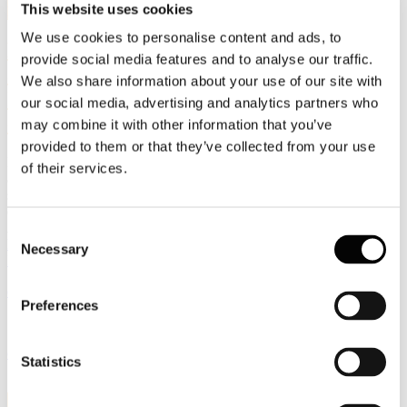
This website uses cookies
Feb, 2016
We use cookies to personalise content and ads, to
Milano, 19 aprile 2016 - Seminario Carte
provide social media features and to analyse our traffic.
a contatto con alimenti. Organizzato da
We also share information about your use of our site with
Innovhub in collaborazione con Assocarta
our social media, advertising and analytics partners who
e Assografici
may combine it with other information that you’ve
provided to them or that they’ve collected from your use
Il prossimo 19 aprile, a Milano, si terrà un seminario di
of their services.
aggiornamento per le aziende del settore cartario e cartotenico sugli
sviluppi in corso nel settore delle carte per alimenti. L'evento è
organizzato da Innovhub-SSI in collaborazione con Assocarta e
Assografici. Le iscrizioni apriranno il 15 febbraio. Per iscrizioni:
Consent
http://servizionline.mi.camcom.it/index.phtml?
Necessary
Selection
Id_VMenu=349#evento_816
comunicazione.innovhub@mi.camcom.it
Preferences
Scarica il programma:
carta_contatto_alimenti
Statistics
17