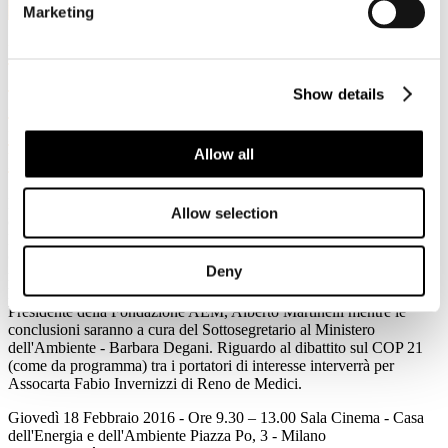
Feb, 2016
Marketing
Milano, 18 febbraio 2016 (9.30-13-30)
Conferenza di Parigi sul Clima Decisioni
Show details
e Impegni Conseguenti per l'Italia
nell'economia reale, nella finanza e nella
Allow all
PA
Fondazione Energy LAB, Fondazione Aem e ARPA Lombardia in
Allow selection
collaborazione con l' Ordine degli Ingegneri della Provincia di
Milano, organizzano il Convegno "
Conferenza di Parigi sul
Clima. Decisioni e impegni conseguenti per l'Italia nell'economia
Deny
reale, nella finanza e nella
Pubblica Amministrazione
". L'evento verrà introdotto dal
Presidente della Fondazione AEM, Alberto Martinelli mentre le
conclusioni saranno a cura del Sottosegretario al Ministero
dell'Ambiente - Barbara Degani. Riguardo al dibattito sul COP 21
(come da programma) tra i portatori di interesse interverrà per
Assocarta Fabio Invernizzi di Reno de Medici.
Giovedì 18 Febbraio 2016 - Ore 9.30 – 13.00 Sala Cinema - Casa
dell'Energia e dell'Ambiente Piazza Po, 3 - Milano