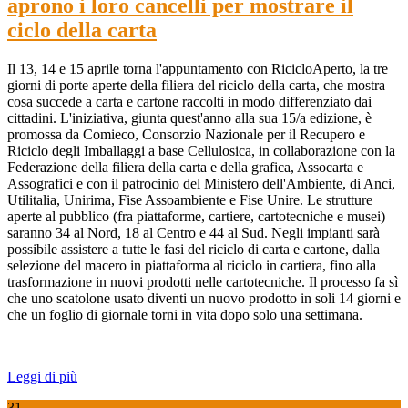
aprono i loro cancelli per mostrare il
ciclo della carta
Il 13, 14 e 15 aprile torna l'appuntamento con RicicloAperto, la tre
giorni di porte aperte della filiera del riciclo della carta, che mostra
cosa succede a carta e cartone raccolti in modo differenziato dai
cittadini. L'iniziativa, giunta quest'anno alla sua 15/a edizione, è
promossa da Comieco, Consorzio Nazionale per il Recupero e
Riciclo degli Imballaggi a base Cellulosica, in collaborazione con la
Federazione della filiera della carta e della grafica, Assocarta e
Assografici e con il patrocinio del Ministero dell'Ambiente, di Anci,
Utilitalia, Unirima, Fise Assoambiente e Fise Unire. Le strutture
aperte al pubblico (fra piattaforme, cartiere, cartotecniche e musei)
saranno 34 al Nord, 18 al Centro e 44 al Sud. Negli impianti sarà
possibile assistere a tutte le fasi del riciclo di carta e cartone, dalla
selezione del macero in piattaforma al riciclo in cartiera, fino alla
trasformazione in nuovi prodotti nelle cartotecniche. Il processo fa sì
che uno scatolone usato diventi un nuovo prodotto in soli 14 giorni e
che un foglio di giornale torni in vita dopo solo una settimana.
Leggi di più
31