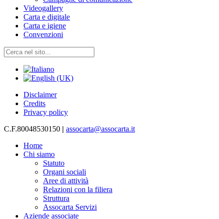
Videogallery
Carta e digitale
Carta e igiene
Convenzioni
Disclaimer
Credits
Privacy policy
C.F.80048530150
|
assocarta@assocarta.it
Home
Chi siamo
Statuto
Organi sociali
Aree di attività
Relazioni con la filiera
Struttura
Assocarta Servizi
Aziende associate