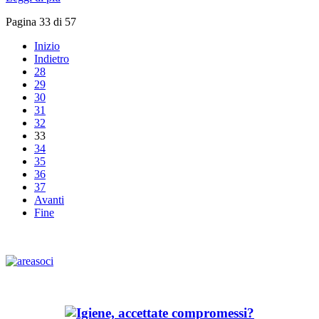
Pagina 33 di 57
Inizio
Indietro
28
29
30
31
32
33
34
35
36
37
Avanti
Fine