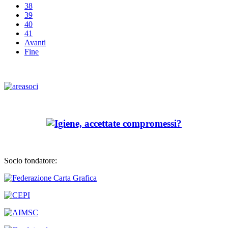
38
39
40
41
Avanti
Fine
Socio fondatore: