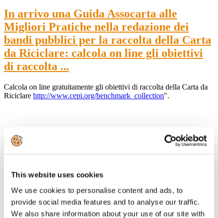
In arrivo una Guida Assocarta alle
Migliori Pratiche nella redazione dei
bandi pubblici per la raccolta della Carta
da Riciclare: calcola on line gli obiettivi
di raccolta ...
Calcola on line gratuitamente gli obiettivi di raccolta della Carta da
Riciclare
http://www.cepi.org/benchmark_collection
".
16
Gen, 2015
Leggere fa bene alla salute, ma sono
This website uses cookies
meglio i pixel o la carta?
We use cookies to personalise content and ads, to
A livello internazionale in molti si stanno interrogando sul
valore
provide social media features and to analyse our traffic.
della lettura
e sulle implicazioni che le
nuove tecnologie
We also share information about your use of our site with