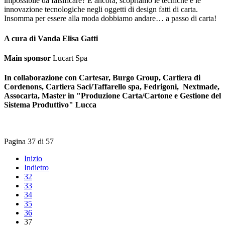
impossibile da falsificare? E ancora, scopriamo le tecniche e le
innovazione tecnologiche negli oggetti di design fatti di carta.
Insomma per essere alla moda dobbiamo andare… a passo di carta!
A cura di Vanda Elisa Gatti
Main sponsor
Lucart Spa
In collaborazione con Cartesar, Burgo Group, Cartiera di
Cordenons, Cartiera Saci/Taffarello spa, Fedrigoni, Nextmade,
Assocarta, Master in "Produzione Carta/Cartone e Gestione del
Sistema Produttivo" Lucca
Pagina 37 di 57
Inizio
Indietro
32
33
34
35
36
37