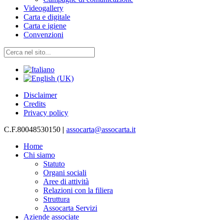
Videogallery
Carta e digitale
Carta e igiene
Convenzioni
Disclaimer
Credits
Privacy policy
C.F.80048530150
|
assocarta@assocarta.it
Home
Chi siamo
Statuto
Organi sociali
Aree di attività
Relazioni con la filiera
Struttura
Assocarta Servizi
Aziende associate