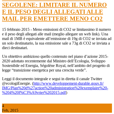
SEGOLENE: LIMITARE IL NUMERO
E IL PESO DEGLI ALLEGATI ALLE
MAIL PER EMETTERE MENO CO2
15 febbraio 2015 - Meno emissioni di CO2 se limitassimo il numero
e il peso degli allegati alle mail (meglio allegare un web link). Una
mail di 1MB è equivalente all’emissione di 19g di CO2 se inviata ad
un solo destinatario, la sua emissione sale a 73g di CO2 se inviata a
dieci destinatari.
Un obiettivo ambizioso quello contenuto nel piano d’azione 2015-
2020 adottato recentemente dal Ministro dell’Ecologia, Sviluppo
Sostenibile ed Energia, Ségolène Royal, nell’ambito del progetto di
legge “transizione energetica per una crescita verde”.
Leggi il documento integrale e segui in diretta il canale Twitter
@ecologiEnergie. (
http://www.developpement-durable.gouv.fr/
IMG/Plan%20d%27action%20administration%20exemplaire%20-
%204%20f%C3%A9vrier%202015.pdf
)
4
Feb, 2015