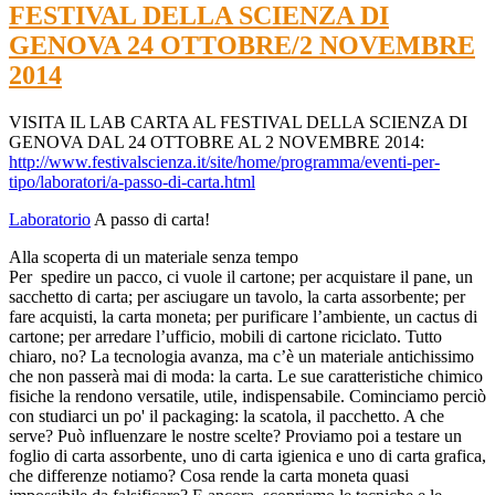
FESTIVAL DELLA SCIENZA DI
GENOVA 24 OTTOBRE/2 NOVEMBRE
2014
VISITA IL LAB CARTA AL FESTIVAL DELLA SCIENZA DI
GENOVA DAL 24 OTTOBRE AL 2 NOVEMBRE 2014:
http://www.festivalscienza.it/site/home/programma/eventi-per-
tipo/laboratori/a-passo-di-carta.html
Laboratorio
A passo di carta!
Alla scoperta di un materiale senza tempo
Per spedire un pacco, ci vuole il cartone; per acquistare il pane, un
sacchetto di carta; per asciugare un tavolo, la carta assorbente; per
fare acquisti, la carta moneta; per purificare l’ambiente, un cactus di
cartone; per arredare l’ufficio, mobili di cartone riciclato. Tutto
chiaro, no? La tecnologia avanza, ma c’è un materiale antichissimo
che non passerà mai di moda: la carta. Le sue caratteristiche chimico
fisiche la rendono versatile, utile, indispensabile. Cominciamo perciò
con studiarci un po' il packaging: la scatola, il pacchetto. A che
serve? Può influenzare le nostre scelte? Proviamo poi a testare un
foglio di carta assorbente, uno di carta igienica e uno di carta grafica,
che differenze notiamo? Cosa rende la carta moneta quasi