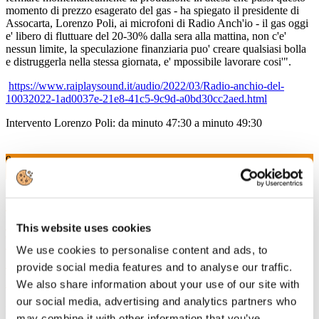
momento di prezzo esagerato del gas - ha spiegato il presidente di
Assocarta, Lorenzo Poli, ai microfoni di Radio Anch'io - il gas oggi
e' libero di fluttuare del 20-30% dalla sera alla mattina, non c'e'
nessun limite, la speculazione finanziaria puo' creare qualsiasi bolla
e distruggerla nella stessa giornata, e' mpossibile lavorare cosi'".
https://www.raiplaysound.it/audio/2022/03/Radio-anchio-del-
10032022-1ad0037e-21e8-41c5-9c9d-a0bd30cc2aed.html
Intervento Lorenzo Poli: da minuto 47:30 a minuto 49:30
9
Mar, 2022
Da oggi 9 marzo l’Ambiente “entra” in
Costituzione. Come è cambiata la #carta?
This website uses cookies
Tutti i dettagli nella riflessione pubblicata
We use cookies to personalise content and ads, to
su Formiche.net del DG Assocarta
provide social media features and to analyse our traffic.
Massimo Medugno.
We also share information about your use of our site with
our social media, advertising and analytics partners who
Dal 9 marzo entra in vigore la legge Costituzionale 11 febbraio
may combine it with other information that you’ve