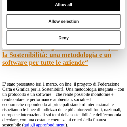
coordinata a fini sociali E AMBIENTALI.
Allow all
Leggi l'articolo completo:
https://formiche.net/2022/03/9-marzo-
ambiente-costituzione-cosa-cambia/
Allow selection
1
Mar, 2022
Deny
Presentato il progetto “Federazione per
la Sostenibilità: una metodologia e un
software per tutte le aziende“
E' stato presentato ieri 1 marzo, on line, il progetto di Federazione
Carta e Grafica per la Sostenibilità. Una metodologia integrata – con
un protocollo e un software – che rende possibile monitorare e
rendicontare le performance ambientali, sociali ed
economiche rispondendo ai principali standard internazionali e
rispettando le linee di indirizzo delle più autorevoli fonti, nazionali,
europee e internazionali sui temi della sostenibilità e dell’economia
circolare, con una costante coerenza ai criteri della finanza
sostenibile (
qui gli approfondimenti
).