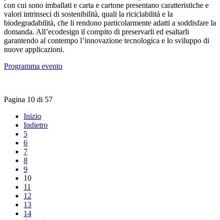
con cui sono imballati e carta e cartone presentano caratteristiche e
valori intrinseci di sostenibilità, quali la riciclabilità e la
biodegradabilità, che li rendono particolarmente adatti a soddisfare la
domanda. All’ecodesign il compito di preservarli ed esaltarli
garantendo al contempo l’innovazione tecnologica e lo sviluppo di
nuove applicazioni.
Programma evento
Pagina 10 di 57
Inizio
Indietro
5
6
7
8
9
10
11
12
13
14