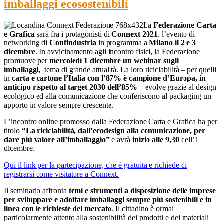
imballaggi ecosostenibili
La
Federazione Carta
e Grafica
sarà fra i protagonisti di
Connext 2021
, l’evento di
networking di
Confindustria
in programma a
Milano il 2 e 3
dicembre
. In avvicinamento agli incontro fisici, la Federazione
promuove per
mercoledì 1 dicembre un webinar sugli
imballaggi,
tema di grande attualità. La loro riciclabilità – per quelli
in
carta e cartone l’Italia con l’87% è campione d’Europa, in
anticipo rispetto al target 2030 dell’85%
– evolve grazie al design
ecologico ed alla comunicazione che conferiscono al packaging un
apporto in valore sempre crescente.
L’incontro online promosso dalla Federazione Carta e Grafica ha per
titolo
“La riciclabilità, dall’ecodesign alla comunicazione, per
dare più valore all’imballaggio”
e avrà
inizio alle 9,30
dell’1
dicembre.
Qui il link per la partecipazione, che è gratuita e richiede di
registrarsi come visitatore a Connext.
Il seminario affronta
temi e strumenti a disposizione delle imprese
per sviluppare e adottare imballaggi sempre più sostenibili e in
linea con le richieste del mercato
. Il cittadino è ormai
particolarmente attento alla sostenibilità dei prodotti e dei materiali