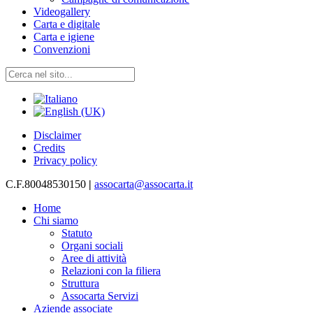
Videogallery
Carta e digitale
Carta e igiene
Convenzioni
Disclaimer
Credits
Privacy policy
C.F.80048530150
|
assocarta@assocarta.it
Home
Chi siamo
Statuto
Organi sociali
Aree di attività
Relazioni con la filiera
Struttura
Assocarta Servizi
Aziende associate