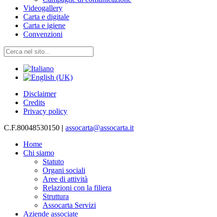
Videogallery
Carta e digitale
Carta e igiene
Convenzioni
Disclaimer
Credits
Privacy policy
C.F.80048530150
|
assocarta@assocarta.it
Home
Chi siamo
Statuto
Organi sociali
Aree di attività
Relazioni con la filiera
Struttura
Assocarta Servizi
Aziende associate