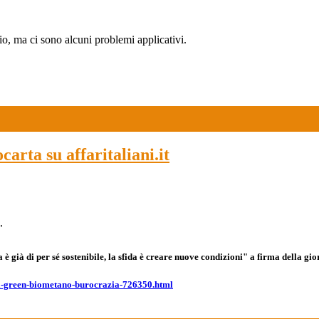
lio, ma ci sono alcuni problemi applicativi.
arta su affaritaliani.it
"
ta è già di per sé sostenibile, la sfida è creare nuove condizioni"
a firma della gi
iera-green-biometano-burocrazia-726350.html