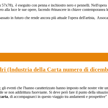
cm 57x78), è eseguito con penna e inchiostro nero e pennelli. Nell'opera S
ennero alla luce le sue opere, facendo #rinascere in chiave contemporanea
assato in futuro che rende ancora più attuale l'opera dell'artista, Asso
dri (Industria della Carta numero di dicemb
; gli eventi che l'hanno caratterizzato hanno imposto nelle nostre vite
le se non addirittura fuorviante. Si deve però fare il punto della situazio
carta
, di accompagnarci in questo viaggio tra andamenti e prospettive" 