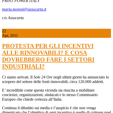
PRINT POWER ITALY
maria.moroni@assocarta.it
c/o Assocarta
22
Apr, 2011
PROTESTA PER GLI INCENTIVI
ALLE RINNOVABILI? E COSA
DOVREBBERO FARE I SETTORI
INDUSTRIALI?
Ci siamo arrivati. Il
Sole 24 Ore
negli ultimi giorni ha annunciato lo
sciopero del settore delle fonti rinnovabili, circa 120.000 addetti.
E’ incredibile come questa vicenda sia riuscita a mobilitare
coscienze, organizzazioni, sindacati e lo stesso Commissario
Europeo che chiede certezza all’Italia.
Continua il dibattito sui media e l’auspicio è che non venga
dimenticato che l’obiettivo di ogni incentivo è quello di colmare quel