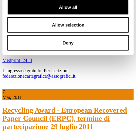
Allow all
"La rete d'impresa: strumento per
rilanciare la competitività" Roma, 24
Allow selection
marzo 2011 c/o Med Print (Fiera Roma)
L'evento è organizzato da Assocarta, Assografici, Acimga.
Deny
Visualizza i programma dell'evento
Medprint_24_3
L'ingresso è gratuito. Per iscrizioni
federazionecartagrafica@assografici.it
.
7
Mar, 2011
Recycling Award - European Recovered
Paper Council (ERPC), termine di
partecipazione 29 luglio 2011