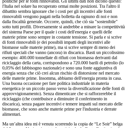
politiche per le fonti rinnovabili. Gli ultimi dati non dicono questo:
l'Italia nel solare ha recuperato ormai molte posizioni. Tra l'altro il
dibattito sembra ignorare che i costi per gli incentivi alle fonti
rinnovabili vengono pagati nella bolletta da ognuno di noi e non
dalla fiscalità generale. Occorre, quindi, che ciò sia "sostenibile"
sotto tutti profili. Diversamente si andrebbe a minare la competitività
del sistema Paese per il quale i costi dell'energia e quelli delle
materie prime sono sempre in costante tensione. Si parla e si scrive
di fonti rinnovabili (e dei possibili impatti degli incentivi alle
biomasse sulle materie prime), ma si scrive sempre di meno dei
rifiuti speciali che vanno (ancora) in discarica. Basti un piccolissimo
esempio: 400.000 tonnellate di rifiuti con biomassa derivanti dal
riciclaggio della carta, corrispondono a 720.000 barili di petrolio (lo
0,05% del fabbisogno nazionale) e sono una fonte aggiuntiva di
energia senza che ciò crei alcun rischio di distorsione nel mercato
delle materie prime. Insomma, abbiamo dell'energia pronta in casa.
Una buona occasione per fare politica industriale in materia
energetica (e un piccolo passo verso la diversificazione delle fonti di
approvvigionamento). Senza dimenticare che si rafforzerebbe il
riciclaggio (che contribuisce a diminuire il conferimento in
discarica), senza pagare incentivi e temere impatti sul mercato delle
biomasse, che sono anche materie prime per l'industria e derrate
alimentari.
Ma un’altra idea mi è venuta scorrendo la copia de “Le Soir” belga