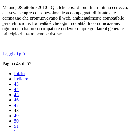
Milano, 28 ottobre 2010 - Qualche cosa di più di un’intima certezza,
ci aveva sempre consapevolmente accompagnati di fronte alle
campagne che promuovevano il web, ambientalmente compatibile
per definizione. La realtà è che ogni modalità di comunicazione,
ogni media ha un suo impatto e ci deve sempre guidare il generale
principio di usare bene le risorse.
Leggi di più
Pagina 48 di 57
Inizio
Indietro
43
44
45
46
47
48
49
50
51