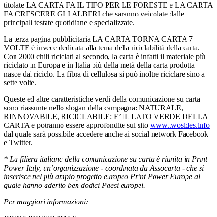
titolate LA CARTA FA IL TIFO PER LE FORESTE e LA CARTA
FA CRESCERE GLI ALBERI che saranno veicolate dalle
principali testate quotidiane e specializzate.
La terza pagina pubblicitaria LA CARTA TORNA CARTA 7
VOLTE è invece dedicata alla tema della riciclabilità della carta.
Con 2000 chili riciclati al secondo, la carta è infatti il materiale più
riciclato in Europa e in Italia più della metà della carta prodotta
nasce dal riciclo. La fibra di cellulosa si può inoltre riciclare sino a
sette volte.
Queste ed altre caratteristiche verdi della comunicazione su carta
sono riassunte nello slogan della campagna: NATURALE,
RINNOVABILE, RICICLABILE: E’ IL LATO VERDE DELLA
CARTA e potranno essere approfondite sul sito
www.twosides.info
dal quale sarà possibile accedere anche ai social network Facebook
e Twitter.
* La filiera italiana della comunicazione su carta è riunita in Print
Power Italy, un’organizzazione - coordinata da Assocarta - che si
inserisce nel più ampio progetto europeo Print Power Europe al
quale hanno aderito ben dodici Paesi europei.
Per maggiori informazioni: