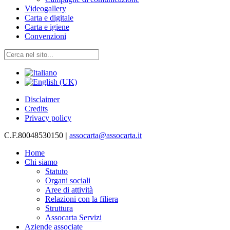
Videogallery
Carta e digitale
Carta e igiene
Convenzioni
Disclaimer
Credits
Privacy policy
C.F.80048530150
|
assocarta@assocarta.it
Home
Chi siamo
Statuto
Organi sociali
Aree di attività
Relazioni con la filiera
Struttura
Assocarta Servizi
Aziende associate