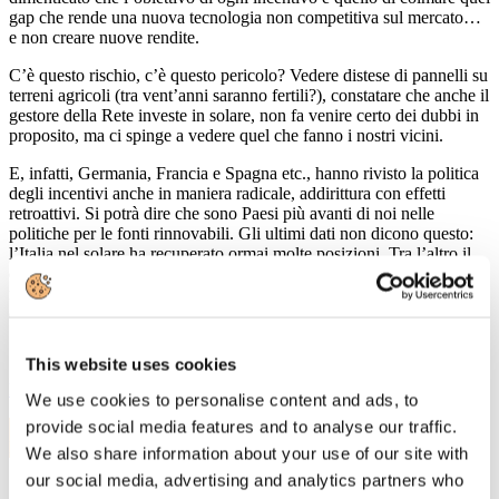
gap che rende una nuova tecnologia non competitiva sul mercato…
e non creare nuove rendite.
C’è questo rischio, c’è questo pericolo? Vedere distese di pannelli su
terreni agricoli (tra vent’anni saranno fertili?), constatare che anche il
gestore della Rete investe in solare, non fa venire certo dei dubbi in
proposito, ma ci spinge a vedere quel che fanno i nostri vicini.
E, infatti, Germania, Francia e Spagna etc., hanno rivisto la politica
degli incentivi anche in maniera radicale, addirittura con effetti
retroattivi. Si potrà dire che sono Paesi più avanti di noi nelle
politiche per le fonti rinnovabili. Gli ultimi dati non dicono questo:
l’Italia nel solare ha recuperato ormai molte posizioni. Tra l’altro il
dibattito sembra ignorare che i costi per gli incentivi alle fonti
rinnovabili vengono pagati nella bolletta da ognuno di noi e non
dalla fiscalità generale.
This website uses cookies
Leggi di più
We use cookies to personalise content and ads, to
provide social media features and to analyse our traffic.
16
Mar, 2011
We also share information about your use of our site with
our social media, advertising and analytics partners who
Assocarta rende omaggio ai 150 anni