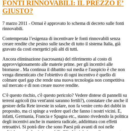
FONTI RINNOVABILI: IL PREZZO E’
GIUSTO?
7 marzo 2011 - Ormai è approvato lo schema di decreto sulle fonti
rinnovabili.
Contemperata l’esigenza di incentivare le fonti rinnovabili senza
creare rendite che pesino sulle tasche di tutto il sistema Italia, già
gravato da costi energetici più alti di tutti.
Ancora eliminazione (sacrosanta) del riferimento al costo di
approvvigionamento alle materie prime. per gli incentivi alle
biomasse . Ma continua il dibattito sui media e l'auspicio è che non
venga dimenticato che l'obiettivo di ogni incentivo è quello di
colmare quel gap che rende una nuova tecnologia non competitiva
sul mercato e di non creare nuove rendite.
C'è questo rischio, c'è questo pericolo? Vedere distese di pannelli su
terreni agricoli (tra vent'anni saranno fertili?), constatare che anche il
gestore della Rete investe in solare, non fa venire certo dei dubbi in
proposito, ma ci spinge a vedere quel che fanno i nostri vicini. E,
infatti, Germania, Francia e Spagna etc., stanno rivedendo la politica
degli incentivi anche in maniera radicale, addirittura con effetti
retroattivi. Si potrà dire che sono Paesi più avanti di noi nelle