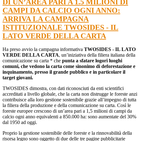
DI UN’AREA PARI A 1.5 MILIONI DI
CAMPI DA CALCIO OGNI ANNO:
ARRIVA LA CAMPAGNA
ISTITUZIONALE TWOSIDES - IL
LATO VERDE DELLA CARTA
Ha preso avvio la campagna informativa
TWOSIDES - IL LATO
VERDE DELLA CARTA
, un’iniziativa della filiera italiana della
comunicazione su carta * che
punta a sfatare logori luoghi
comuni, che vedono la carta come sinonimo di deforestazione e
inquinamento, presso il grande pubblico e in particolare il
target giovani.
TWOSIDES dimostra, con dati riconosciuti da enti scientifici
accreditati a livello globale, che la carta non distrugge le foreste anzi
contribuisce alla loro gestione sostenibile grazie all’impegno di tutta
la filiera della produzione e della comunicazione su carta. Così le
foreste europee crescono di un’area pari a 1,5 milioni di campi da
calcio ogni anno equivalenti a 850.000 ha: sono aumentate del 30%
dal 1950 ad oggi.
Proprio la gestione sostenibile delle foreste e la rinnovabilità della
risorsa legno sono oggetto di due delle tre pagine pubblicitarie