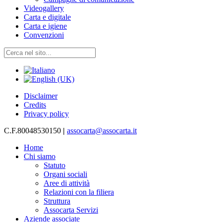
Videogallery
Carta e digitale
Carta e igiene
Convenzioni
Disclaimer
Credits
Privacy policy
C.F.80048530150
|
assocarta@assocarta.it
Home
Chi siamo
Statuto
Organi sociali
Aree di attività
Relazioni con la filiera
Struttura
Assocarta Servizi
Aziende associate