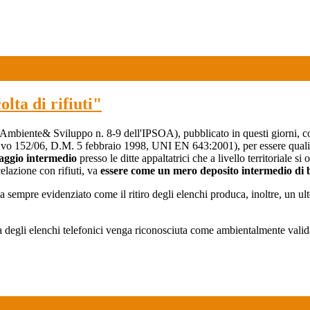
olta di rifiuti"
 (Ambiente& Sviluppo n. 8-9 dell'IPSOA), pubblicato in questi giorni, con
 D.L.vo 152/06, D.M. 5 febbraio 1998, UNI EN 643:2001), per essere quali
saggio intermedio
presso le ditte appaltatrici che a livello territoriale s
lazione con rifiuti, va
essere come un mero deposito intermedio di 
empre evidenziato come il ritiro degli elenchi produca, inoltre, un ulter
ta degli elenchi telefonici venga riconosciuta come ambientalmente valid