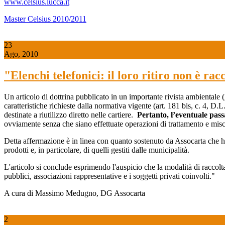
www.celsius.lucca.it
Master Celsius 2010/2011
23
Ago, 2010
"Elenchi telefonici: il loro ritiro non è racc
Un articolo di dottrina pubblicato in un importante rivista ambientale
caratteristiche richieste dalla normativa vigente (art. 181 bis, c. 4,
destinate a riutilizzo diretto nelle cartiere.
Pertanto, l’eventuale pas
ovviamente senza che siano effettuate operazioni di trattamento e misce
Detta affermazione è in linea con quanto sostenuto da Assocarta che ha s
prodotti e, in particolare, di quelli gestiti dalle municipalità.
L'articolo si conclude esprimendo l'auspicio che la modalità di raccol
pubblici, associazioni rappresentative e i soggetti privati coinvolti."
A cura di Massimo Medugno, DG Assocarta
2