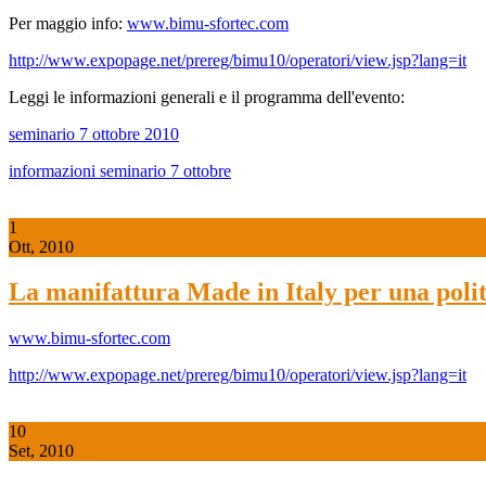
Per maggio info:
www.bimu-sfortec.com
http://www.expopage.net/prereg/bimu10/operatori/view.jsp?lang=it
Leggi le informazioni generali e il programma dell'evento:
seminario 7 ottobre 2010
informazioni seminario 7 ottobre
1
Ott, 2010
La manifattura Made in Italy per una polit
www.bimu-sfortec.com
http://www.expopage.net/prereg/bimu10/operatori/view.jsp?lang=it
10
Set, 2010