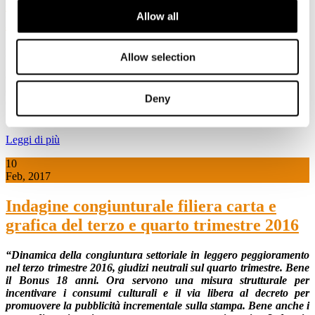
esempio di economia circolare: "Riciclo
Allow all
Aperto 26/28 aprile 2017"
Dal 26 al 28 aprile aperti impianti in tutta Italia per scoprire come,
Allow selection
grazie al riciclo, una scatola torna in vita in meno di due settimane.
Cosa succede a giornali, scatole, sacchetti, imballaggi di carta e
cartone che buttiamo nel cassonetto della raccolta differenziata?
Deny
Come vengono riciclati e riportati a nuova vita?
Leggi di più
10
Feb, 2017
Indagine congiunturale filiera carta e
grafica del terzo e quarto trimestre 2016
“Dinamica della congiuntura settoriale in leggero peggioramento
nel terzo trimestre 2016,
giudizi neutrali sul quarto trimestre.
Bene
il Bonus 18 anni. Ora servono una misura strutturale per
incentivare i consumi culturali
e il via libera al decreto per
promuovere la pubblicità incrementale sulla stampa.
Bene anche i