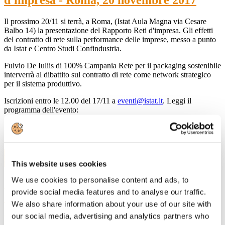
d'impresa - Roma, 20 novembre 2017
Il prossimo 20/11 si terrà, a Roma, (Istat Aula Magna via Cesare
Balbo 14) la presentazione del Rapporto Reti d'impresa. Gli effetti
del contratto di rete sulla performance delle imprese, messo a punto
da Istat e Centro Studi Confindustria.
Fulvio De Iuliis di 100% Campania Rete per il packaging sostenibile
interverrà al dibattito sul contratto di rete come network strategico
per il sistema produttivo.
Iscrizioni entro le 12.00 del 17/11 a
eventi@istat.it
. Leggi il
programma dell'evento:
presentazione del Rapporto Reti d'impresa
20
Giu, 2017
This website uses cookies
We use cookies to personalise content and ads, to
ARRIVA LA "ROADMAP" 2050 DEL
provide social media features and to analyse our traffic.
SETTORE CARTARIO: leggi il testo
We also share information about your use of our site with
nella versione italiana
our social media, advertising and analytics partners who