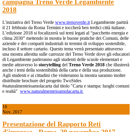
campagna Treno Verde Legambiente
2018
L'iniziativa del Treno Verde
www.trenoverde.it
Legambiente partirà
il 21 febbraio da Roma Termini e toccherà ben tredici città italiane.
L’edizione 2018 si focalizzerà sul temi legati al “pacchetto energia e
clima 2030” mettendo in mostra le buone pratiche dei Comuni, delle
aziende e dei comparti industriali in termini di sviluppo sostenibile,
incluso il settore cartario. Questo tema verrà presentato attraverso
una mostra allestita sulle carrozze del Treno Verde dove gli educatori
di Legambiente parleranno agli studenti delle scuole elementari e
medie attraverso lo
storytelling
del
Treno Verde
2018
che illustrerà
anche i temi della sostenibilità della carta e della sua produzione.
Agli studenti e ai cittadini che visiteranno la mostra saranno inoltre
distribuite brochure del progetto TwoSides
#naturalmenteioamolacarta dal titolo "Carta e stampa: luoghi comuni
e realtà"
www.naturalmenteioamolacarta.it
16
Nov, 2017
Presentazione del Rapporto Reti