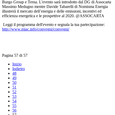
Burgo Group e Terna. L'evento sarà introdotto dal DG di Assocarta
Massimo Medugno mentre Davide Tabarelli di Nomisma Energia
illustrerà il mercato dell’energia e delle emissioni, incentivi ed
efficienza energetica e le prospettive al 2020. @ASSOCARTA
Leggi il programma dell'evento e segnala la tua partecipazione:
http://www.miac.info/convegni/convegni/
Pagina 57 di 57
Inizio
Indietro
48
49
50
51
52
53
54
55
56
57