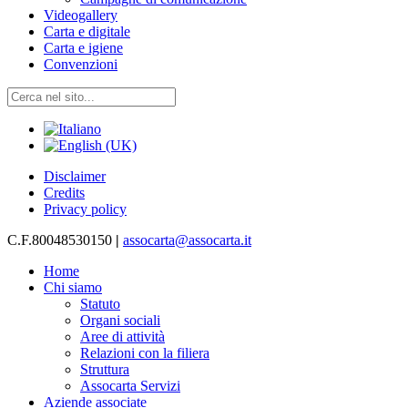
Videogallery
Carta e digitale
Carta e igiene
Convenzioni
Disclaimer
Credits
Privacy policy
C.F.80048530150
|
assocarta@assocarta.it
Home
Chi siamo
Statuto
Organi sociali
Aree di attività
Relazioni con la filiera
Struttura
Assocarta Servizi
Aziende associate