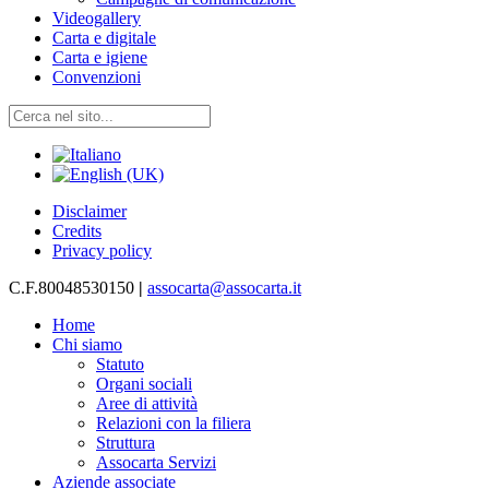
Videogallery
Carta e digitale
Carta e igiene
Convenzioni
Disclaimer
Credits
Privacy policy
C.F.80048530150
|
assocarta@assocarta.it
Home
Chi siamo
Statuto
Organi sociali
Aree di attività
Relazioni con la filiera
Struttura
Assocarta Servizi
Aziende associate