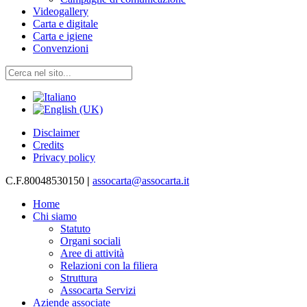
Videogallery
Carta e digitale
Carta e igiene
Convenzioni
Disclaimer
Credits
Privacy policy
C.F.80048530150
|
assocarta@assocarta.it
Home
Chi siamo
Statuto
Organi sociali
Aree di attività
Relazioni con la filiera
Struttura
Assocarta Servizi
Aziende associate