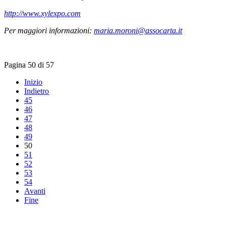
http://www.xylexpo.com
Per maggiori informazioni:
maria.moroni@assocarta.it
Pagina 50 di 57
Inizio
Indietro
45
46
47
48
49
50
51
52
53
54
Avanti
Fine