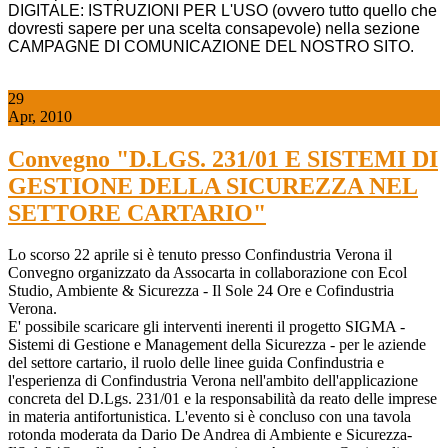
DIGITALE: ISTRUZIONI PER L'USO (ovvero tutto quello che
dovresti sapere per una scelta consapevole) nella sezione
CAMPAGNE DI COMUNICAZIONE DEL NOSTRO SITO.
29
Apr, 2010
Convegno "D.LGS. 231/01 E SISTEMI DI
GESTIONE DELLA SICUREZZA NEL
SETTORE CARTARIO"
Lo scorso 22 aprile si è tenuto presso Confindustria Verona il
Convegno or­ga­niz­zato da As­so­carta in collaborazione con Ecol
Studio, Ambiente & Sicurezza - Il Sole 24 Ore e Cofindustria
Verona.
E' possibile scaricare gli interventi inerenti il progetto SIGMA -
Sistemi di Gestione e Management della Sicurezza - per le aziende
del settore cartario, il ruolo delle linee guida Confindustria e
l'esperienza di Confindustria Verona nell'ambito dell'applicazione
concreta del D.Lgs. 231/01 e la responsabilità da reato delle imprese
in materia antifortunistica. L'evento si è concluso con una tavola
rotonda moderata da Dario De Andrea di Ambiente e Sicurezza-