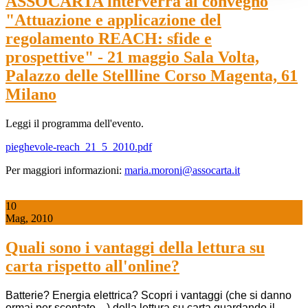
ASSOCARTA interverrà al convegno
"Attuazione e applicazione del
regolamento REACH: sfide e
prospettive" - 21 maggio Sala Volta,
Palazzo delle Stellline Corso Magenta, 61
Milano
Leggi il programma dell'evento.
pieghevole-reach_21_5_2010.pdf
Per maggiori informazioni:
maria.moroni@assocarta.it
10
Mag, 2010
Quali sono i van­taggi della let­tura su
carta ris­petto all'on­line?
Batterie? Energia elettrica? Scopri i vantaggi (che si danno
ormai per scontato ...) della lettura su carta
guardando il