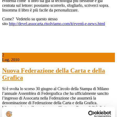
evidenia come il libro sia già la tecnologia più flessibile e già
centrata sul lettore: possiamo scorrerlo, sfogliarlo, scriverci sopra.
Insomma il libro è più facile da personalizzare.
Come? Vedetelo su questo stesso
sito
http://devel.assocarta.risolviamo.com/it/eventi-e-news.html
2
Lug, 2010
Nuova Federazione della Carta e della
Grafica
Si è svolta lo scorso 30 giugno al Circolo della Stampa di Milano
l’annuale Assemblea di Federgrafica che ha ufficialmente sancito
l’ingresso di Assocarta nella Federazione che assumerà la
denominazione di Federazione della Carta e della Grafica.
L’incontro è stata l’occasione per dibattere sulle possibilità di ripresa
del settore e sull’esigenza di puntare all’innovazione.