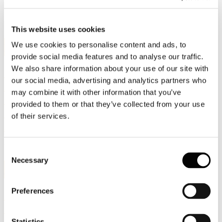
Leggi l'articolo pubblicato su Il Sole24Ore nella sezione Sala
Stampa - Rassegna Stampa.
This website uses cookies
21
We use cookies to personalise content and ads, to
Giu, 2010
provide social media features and to analyse our traffic.
We also share information about your use of our site with
GUARDA IL VIDEO
our social media, advertising and analytics partners who
DELL'INTERVENTO DEL
may combine it with other information that you’ve
PRESIDENTE DI ASSOCARTA PAOLO
provided to them or that they’ve collected from your use
CULICCHI ALL'ASSEMBLEA
of their services.
ANNUALE DEL 16 GIUGNO 2010
VIDEO 1
Consent
Necessary
Selection
17
Giu, 2010
Preferences
SI E' TENUTA IERI, A ROMA,
L'ASSEMBLEA ANNUALE
ASSOCARTA
Statistics