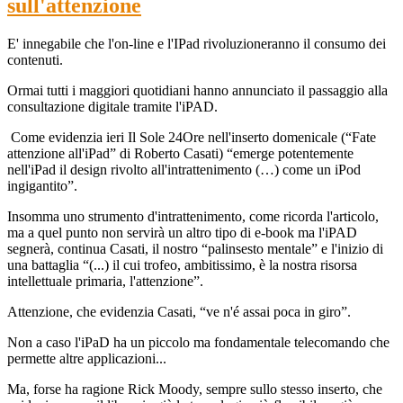
sull'attenzione
E' innegabile che l'on-line e l'IPad rivoluzioneranno il consumo dei
contenuti.
Ormai tutti i maggiori quotidiani hanno annunciato il passaggio alla
consultazione digitale tramite l'iPAD.
Come evidenzia ieri Il Sole 24Ore nell'inserto domenicale (“Fate
attenzione all'iPad” di Roberto Casati) “emerge potentemente
nell'iPad il design rivolto all'intrattenimento (…) come un iPod
ingigantito”.
Insomma uno strumento d'intrattenimento, come ricorda l'articolo,
ma a quel punto non servirà un altro tipo di e-book ma l'iPAD
segnerà, continua Casati, il nostro “palinsesto mentale” e l'inizio di
una battaglia “(...) il cui trofeo, ambitissimo, è la nostra risorsa
intellettuale primaria, l'attenzione”.
Attenzione, che evidenzia Casati, “ve n'é assai poca in giro”.
Non a caso l'iPaD ha un piccolo ma fondamentale telecomando che
permette altre applicazioni...
Ma, forse ha ragione Rick Moody, sempre sullo stesso inserto, che