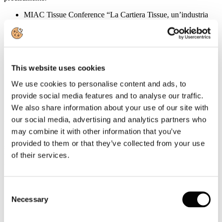
MIAC Tissue Conference “La Cartiera Tissue, un’industria
essenziale” 13 ottobre (13.40-17.10)
MIAC Tissue Conference “Il Trasformatore Tissue,
un’industria essenziale” 14 ottobre (9.40-12.30)
MIAC Energy Conference “Prepararsi per il Green News
Deal” 14 ottobre (13.40-17.00)
This website uses cookies
MIAC Paperborad Conference “Migliorare la produzione di
cartone per l’economia circolare” 15 ottobre (9.40-11.50)
We use cookies to personalise content and ads, to
Sul sito
https://www.miac.info/convegni
è possibile sia scaricare i
provide social media features and to analyse our traffic.
programmi completi dei seminari che iscriversi on line. La visita alla
We also share information about your use of our site with
manifestazione e la partecipazione ai seminari è gratuita per tutti gli
our social media, advertising and analytics partners who
operatori della filiera cartaria ma solo se in possesso di Green Pass.
may combine it with other information that you’ve
Durante il MIAC si terrà inoltre un evento dedicato all’orientamento
provided to them or that they’ve collected from your use
scolastico e alla formazione specialistica dei giovani in cartiera dal
of their services.
titolo “Young workers day” organizzato da Assocarta e CEPI la
Confederazione Europea delle industrie cartarie (15 ottobre ore
12.00).
Consent
Uno stand Assocarta sarà a disposizione di soci e visitatori al primo
Necessary
piano accanto alla sala convegni.
Selection