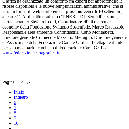
Grafica ha organizzato un confronto fra esperti per approfondire le
risorse disponibili e le nuove semplificazioni amministrative, che si
terrà in forma di web conference il prossimo venerdì 10 settembre,
alle ore 11.Al dibattito, sul tema “PNRR – DL Semplificazioni”,
parteciperanno Stefano Leoni, Coordinatore rifiuti e circular
economy della Fondazione Sviluppo Sostenibile, Marco Ravazzolo,
Responsabile area ambiente Confindustria, Carlo Montalbetti,
Direttore generale Comieco e Massimo Medugno, Direttore generale
di Assocarta e della Federazione Carta e Grafica. I dettagli e il link
per la partecipazione nel sito di Federazione Carta Grafica
www.federazionecartagrafica.it
.
Pagina 11 di 57
Inizio
Indietro
6
7
8
9
10
11