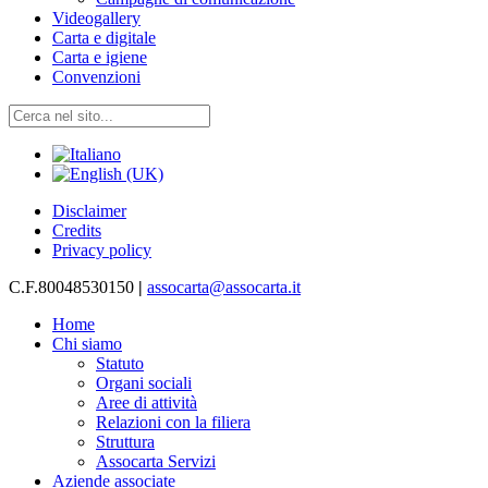
Videogallery
Carta e digitale
Carta e igiene
Convenzioni
Disclaimer
Credits
Privacy policy
C.F.80048530150
|
assocarta@assocarta.it
Home
Chi siamo
Statuto
Organi sociali
Aree di attività
Relazioni con la filiera
Struttura
Assocarta Servizi
Aziende associate