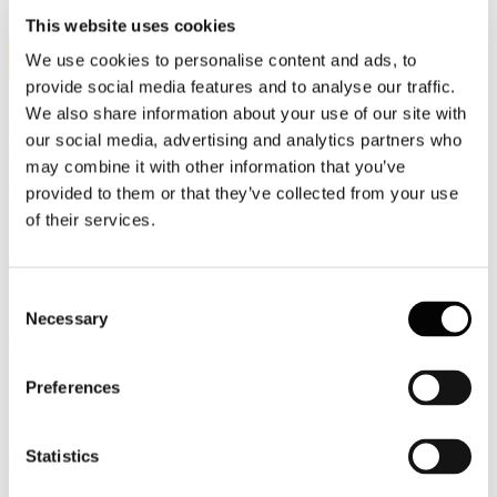
This website uses cookies
14
We use cookies to personalise content and ads, to
Lug, 2021
provide social media features and to analyse our traffic.
22 luglio 2021 ore 11.00 in streaming "Il
We also share information about your use of our site with
our social media, advertising and analytics partners who
ruolo della Federazione Carta Grafica
may combine it with other information that you’ve
nella transizione ecologica e digitale"
provided to them or that they’ve collected from your use
of their services.
Giovedì 22 luglio, alle ore 11.00, si terrà l'Assemblea pubblica di
Federazione Carta Grafica "Il ruolo della Federazione Carta Grafica
Consent
nella transizione ecologica e digitale" PNRR, sostenibilità e prodotti
Necessary
rinnovabili e circolari. L'evento digitale è organizzato in
Selection
collaborazione con
Il Sole24Ore
(segui lo streaming).
Aprirà i lavori
il Presidente di Confindustria,
Carlo Bonomi
mentre
Girolamo
Marchi
, già Presidente della Federazione Carta Grafica, presenterà
Preferences
il nuovo Presidente
Carlo Emanuele Bona
che illustrerà
l’andamento della filiera nel 2020, le tendenze del 2021 e le linee
strategiche di Federazione nell’ambito della transizione ecologica e
Statistics
digitale. Seguirà una tavola rotonda dal titolo “Biopolitiche e
prodotti sostenibili” moderata da Jacopo Giliberto de
Il Sole24Ore
,