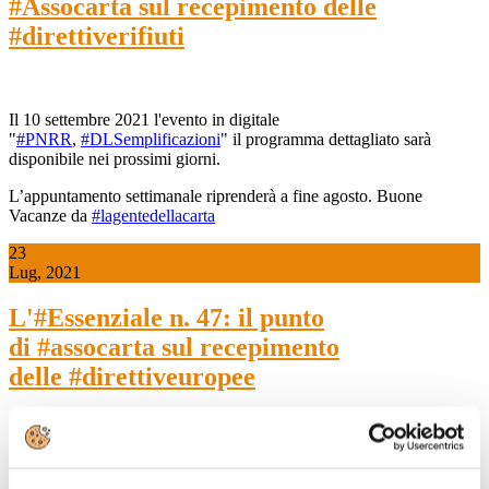
#Assocarta sul recepimento delle
#direttiverifiuti
Il 10 settembre 2021 l'evento in digitale
"
#PNRR
,
#DLSemplificazioni
" il programma dettagliato sarà
disponibile nei prossimi giorni.
L’appuntamento settimanale riprenderà a fine agosto. Buone
Vacanze da
#lagentedellacarta
23
Lug, 2021
L'#Essenziale n. 47: il punto
di #assocarta sul recepimento
delle #direttiveuropee
Pubblica utilità e urgenza per l’attuazione del
#PNRR