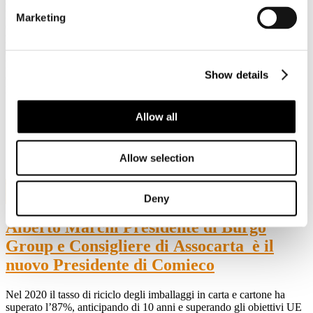
alla quale interverranno
Paolo Arrigoni
, Senatore Lega
Nord,
Antonio D’Amato
, Presidente Seda International Packaging
Marketing
Group e Vice Presidente European Paper Packaging Alliance,
Laura D’Aprile
, Direttore Dipartimento per la transizione
ecologica e gli investimenti verdi del MITE,
Martina Nardi
,
Deputata PD, Presidente della Commissione Attività produttive,
Show details
commercio e turismo della Camera, e
Massimiliano Salini
Europarlamentare Forza Italia.
Allow all
Allow selection
9
Lug, 2021
Deny
Alberto Marchi Presidente di Burgo
Group e Consigliere di Assocarta è il
nuovo Presidente di Comieco
Nel 2020 il tasso di riciclo degli imballaggi in carta e cartone ha
superato l’87%, anticipando di 10 anni e superando gli obiettivi UE