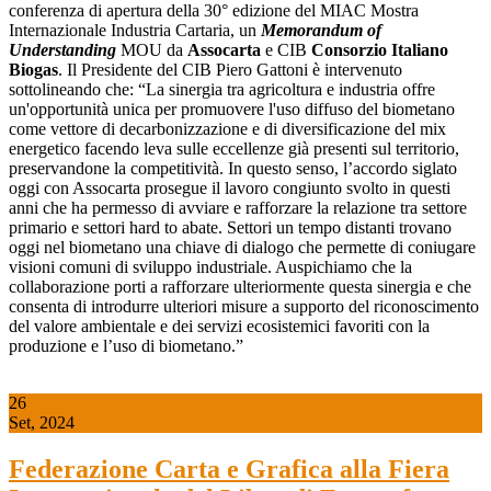
conferenza di apertura della 30° edizione del MIAC Mostra
Internazionale Industria Cartaria, un
Memorandum of
Understanding
MOU da
Assocarta
e CIB
Consorzio Italiano
Biogas
. Il Presidente del CIB Piero Gattoni è intervenuto
sottolineando che: “La sinergia tra agricoltura e industria offre
un'opportunità unica per promuovere l'uso diffuso del biometano
come vettore di decarbonizzazione e di diversificazione del mix
energetico facendo leva sulle eccellenze già presenti sul territorio,
preservandone la competitività. In questo senso, l’accordo siglato
oggi con Assocarta prosegue il lavoro congiunto svolto in questi
anni che ha permesso di avviare e rafforzare la relazione tra settore
primario e settori hard to abate. Settori un tempo distanti trovano
oggi nel biometano una chiave di dialogo che permette di coniugare
visioni comuni di sviluppo industriale. Auspichiamo che la
collaborazione porti a rafforzare ulteriormente questa sinergia e che
consenta di introdurre ulteriori misure a supporto del riconoscimento
del valore ambientale e dei servizi ecosistemici favoriti con la
produzione e l’uso di biometano.”
26
Set, 2024
Federazione Carta e Grafica alla Fiera