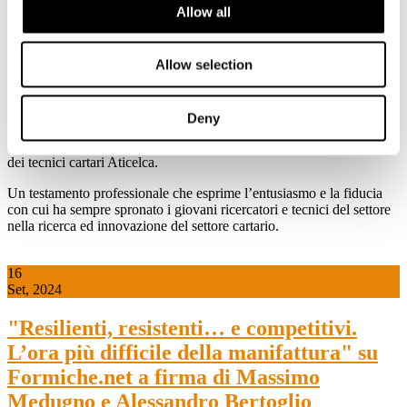
tutti gli operatori del settore che hanno lavorato e collaborato con lui
Allow all
” afferma il Presidente Lorenzo Poli.
“Dopo una vita quasi interamente dedicata all’industria cartaria (dal
1961) mi sento obbligato di rivolgermi ai giovani che hanno scelto o
Allow selection
sceglieranno di lavorare all’interno di questo settore. Ai giovani
tecnici auguro di lavorare con passione e di continuare a credere in
Aticelca che ha accompagnato tutto lo sviluppo tecnologico della
Deny
nostra industria e continuerà a farlo» dichiarò, qualche anno fa, a
margine della 50° edizione del Congresso dell’associazione italiana
dei tecnici cartari Aticelca.
Un testamento professionale che esprime l’entusiasmo e la fiducia
con cui ha sempre spronato i giovani ricercatori e tecnici del settore
nella ricerca ed innovazione del settore cartario.
16
Set, 2024
"Resilienti, resistenti… e competitivi.
L’ora più difficile della manifattura" su
Formiche.net a firma di Massimo
Medugno e Alessandro Bertoglio