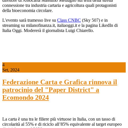
direttore di Assocarta Massimo Medugno sui temi della stretta
connessione tra industria cartaria e agricoltura quali protagonisti
della bioeconomia circolare.
L'evento sarà tramesso live su
Class CNBC
(Sky 507) e in
streaming su milanofinanza.it, italiaoggi.it e la pagina LikedIn di
Italia Oggi. Modererà il giornalista Luigi Chiarello.
4
Set, 2024
Federazione Carta e Grafica rinnova il
patrocinio del "Paper District" a
Ecomondo 2024
La carta è una tra le filiere più virtuose in Italia, con un tasso di
circolarità al 55% e di riciclo all’85% equivalente al target europeo