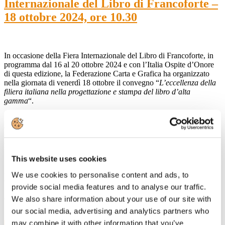
Internazionale del Libro di Francoforte –
18 ottobre 2024, ore 10.30
In occasione della Fiera Internazionale del Libro di Francoforte, in
programma dal 16 al 20 ottobre 2024 e con l’Italia Ospite d’Onore
di questa edizione, la Federazione Carta e Grafica ha organizzato
nella giornata di venerdì 18 ottobre il convegno “
L’eccellenza della
filiera italiana nella progettazione e stampa del libro d’alta
gamma
“.
Il convegno, che si terrà alle ore 10.30 del 18 ottobre presso lo stand
collettivo AIE, sarà dedicato a mettere in luce l’eccellenza italiana
nella progettazione e produzione dei libri d’alta gamma, da quelli
illustrati, ai cataloghi d’arte ai cosiddetti “Coffee Table Books”.
This website uses cookies
I lavori saranno aperti da Carlo Emanuele Bona, Consigliere di
Federazione Carta e Grafica con delega all’Editoria, e proseguiranno
We use cookies to personalise content and ads, to
con gli interventi di esperti del mondo della committenza, stampa e
provide social media features and to analyse our traffic.
produzione di carta e materiali destinati alla filiera del prodotto
editoriale.
We also share information about your use of our site with
our social media, advertising and analytics partners who
may combine it with other information that you’ve
23