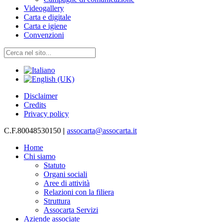
Videogallery
Carta e digitale
Carta e igiene
Convenzioni
Disclaimer
Credits
Privacy policy
C.F.80048530150
|
assocarta@assocarta.it
Home
Chi siamo
Statuto
Organi sociali
Aree di attività
Relazioni con la filiera
Struttura
Assocarta Servizi
Aziende associate