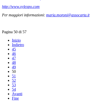
http://www.xylexpo.com
Per maggiori informazioni:
maria.moroni@assocarta.it
Pagina 50 di 57
Inizio
Indietro
45
46
47
48
49
50
51
52
53
54
Avanti
Fine