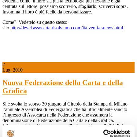
evidenia come il libro sia già la tecnologia più flessibile e già
centrata sul lettore: possiamo scorrerlo, sfogliarlo, scriverci sopra.
Insomma il libro è più facile da personalizzare.
Come? Vedetelo su questo stesso
sito
http://devel.assocarta.risolviamo.com/it/eventi-e-news.html
2
Lug, 2010
Nuova Federazione della Carta e della
Grafica
Si è svolta lo scorso 30 giugno al Circolo della Stampa di Milano
l’annuale Assemblea di Federgrafica che ha ufficialmente sancito
l’ingresso di Assocarta nella Federazione che assumerà la
denominazione di Federazione della Carta e della Grafica.
L’incontro è stata l’occasione per dibattere sulle possibilità di ripresa
del settore e sull’esigenza di puntare all’innovazione.