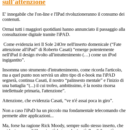
sull'attenzione
E' innegabile che l'on-line e l'IPad rivoluzioneranno il consumo dei
contenuti.
Ormai tutti i maggiori quotidiani hanno annunciato il passaggio alla
consultazione digitale tramite l'iPAD.
Come evidenzia ieri Il Sole 24Ore nell'inserto domenicale (“Fate
attenzione all'iPad” di Roberto Casati) “emerge potentemente
nell'iPad il design rivolto all'intrattenimento (…) come un iPod
ingigantito”.
Insomma uno strumento d'intrattenimento, come ricorda l'articolo,
ma a quel punto non servirà un altro tipo di e-book ma l'iPAD
segnerà, continua Casati, il nostro “palinsesto mentale” e l'inizio di
una battaglia “(...) il cui trofeo, ambitissimo, è la nostra risorsa
intellettuale primaria, l'attenzione”.
Attenzione, che evidenzia Casati, “ve n'é assai poca in giro”.
Non a caso l'iPaD ha un piccolo ma fondamentale telecomando che
permette altre applicazioni...
Ma, forse ha ragione Rick Moody, sempre sullo stesso inserto, che