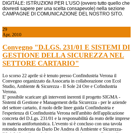
DIGITALE: ISTRUZIONI PER L'USO (ovvero tutto quello che
dovresti sapere per una scelta consapevole) nella sezione
CAMPAGNE DI COMUNICAZIONE DEL NOSTRO SITO.
29
Apr, 2010
Convegno "D.LGS. 231/01 E SISTEMI DI
GESTIONE DELLA SICUREZZA NEL
SETTORE CARTARIO"
Lo scorso 22 aprile si è tenuto presso Confindustria Verona il
Convegno or­ga­niz­zato da As­so­carta in collaborazione con Ecol
Studio, Ambiente & Sicurezza - Il Sole 24 Ore e Cofindustria
Verona.
E' possibile scaricare gli interventi inerenti il progetto SIGMA -
Sistemi di Gestione e Management della Sicurezza - per le aziende
del settore cartario, il ruolo delle linee guida Confindustria e
l'esperienza di Confindustria Verona nell'ambito dell'applicazione
concreta del D.Lgs. 231/01 e la responsabilità da reato delle imprese
in materia antifortunistica. L'evento si è concluso con una tavola
rotonda moderata da Dario De Andrea di Ambiente e Sicurezza-