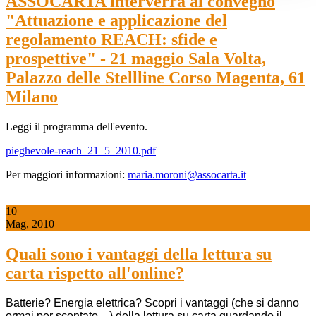
ASSOCARTA interverrà al convegno
"Attuazione e applicazione del
regolamento REACH: sfide e
prospettive" - 21 maggio Sala Volta,
Palazzo delle Stellline Corso Magenta, 61
Milano
Leggi il programma dell'evento.
pieghevole-reach_21_5_2010.pdf
Per maggiori informazioni:
maria.moroni@assocarta.it
10
Mag, 2010
Quali sono i van­taggi della let­tura su
carta ris­petto all'on­line?
Batterie? Energia elettrica? Scopri i vantaggi (che si danno
ormai per scontato ...) della lettura su carta
guardando il