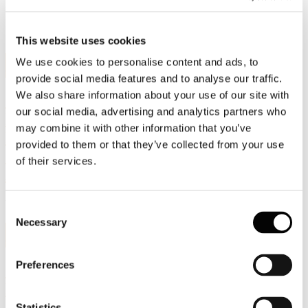
Leggi l'articolo pubblicato su Il Sole24Ore nella sezione Sala
Stampa - Rassegna Stampa.
This website uses cookies
21
We use cookies to personalise content and ads, to
Giu, 2010
provide social media features and to analyse our traffic.
We also share information about your use of our site with
GUARDA IL VIDEO
our social media, advertising and analytics partners who
DELL'INTERVENTO DEL
may combine it with other information that you’ve
PRESIDENTE DI ASSOCARTA PAOLO
provided to them or that they’ve collected from your use
CULICCHI ALL'ASSEMBLEA
of their services.
ANNUALE DEL 16 GIUGNO 2010
VIDEO 1
Consent
Necessary
Selection
17
Giu, 2010
Preferences
SI E' TENUTA IERI, A ROMA,
L'ASSEMBLEA ANNUALE
ASSOCARTA
Statistics