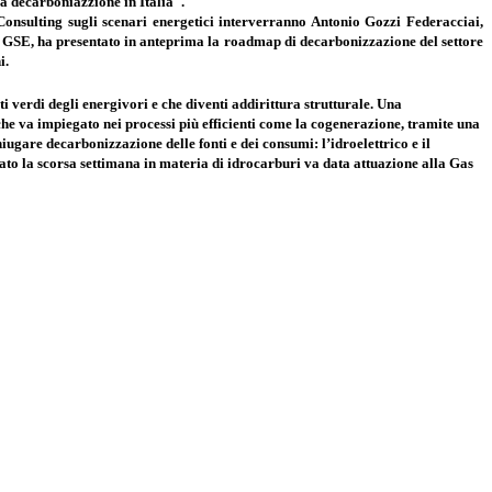
a decarboniazzione in Italia".
sulting sugli scenari energetici interverranno Antonio Gozzi Federacciai,
GSE, ha presentato in anteprima la roadmap di decarbonizzazione del settore
i.
i verdi degli energivori e che diventi addirittura strutturale. Una
che va impiegato nei processi più efficienti come la cogenerazione, tramite una
iugare decarbonizzazione delle fonti e dei consumi: l’idroelettrico e il
ato la scorsa settimana in materia di idrocarburi va data attuazione alla Gas