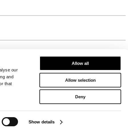
Allow all
alyse our
ing and
Allow selection
r that
Deny
Show details