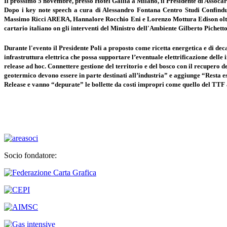
Il prossimo 5 novembre, presso Hotel Gallia a Milano, il Presidente di Assoca
Dopo i key note speech a cura di Alessandro Fontana Centro Studi Confind
Massimo Ricci ARERA, Hannalore Rocchio Eni e Lorenzo Mottura Edison oltre 
cartario italiano on gli interventi del Ministro dell'Ambiente Gilberto Pichett
Durante l'evento il Presidente Poli a proposto come ricetta energetica e di deca
infrastruttura elettrica che possa supportare l’eventuale elettrificazione del
release ad hoc. Connettere gestione del territorio e del bosco con il recupero d
geotermico devono essere in parte destinati all’industria” e aggiunge “Resta e
Release e vanno “depurate” le bollette da costi impropri come quello del TTF ap
Socio fondatore: