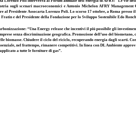
rta Lorenzo Poli interverrà al Forum annuale dell'energia di AFRY: "Le vie dell
ustria sugli scenari macroeconomici e Antonio Michelon AFRY Management Con
al Presidente Assocarta Lorenzo Poli. Lo scorso 17 ottobre, a Roma presso il 
o Fratin e del Presidente della Fondazione per lo Sviluppo Sostenibile Edo Ronch
rbonizzazione: “Una Energy release che incentivi il più possibile gli investiment
le imprese senza discriminazione geografica. Promozione dell’uso del biometano, 
elle biomasse. Chiudere il ciclo del riciclo, recuperando energia dagli scarti. Con
ssenziale, nel frattempo, rimanere competitivi. In linea con DL Ambiente approv
plicato a tutte le forniture di gas”.