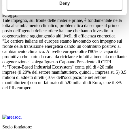
Deny
europea è in crescita di un'area pari a 1,5 milioni di campi da calcio
ogni anno, equivalenti a 850.000 ha (aumentate del 30% dal 1950
ad oggi).
Tale impegno, sul fronte delle materie prime, è fondamentale nella
lotta al cambiamento climatico, problematica da sempre al primo
posto dell'agenda delle cartiere italiane che hanno investito in
cogenerazione raggiungendo alti livelli di efficienza energetica.
"Le cartiere italiane ed europee stanno lavorando con impegno sul
fronte della transizione energetica dando un contributo positivo al
cambiamento climatico. A livello europeo oltre l'80% la capacità
produttiva che parte da carta da riciclare è infatti alimentata mediante
cogenerazione" spiega Ignazio Capuano Presidente di CEPI.
*: "Forest-Based Industrial Ecosystem" conta più di 420 mila
imprese (il 20% del settore manifatturiero, quindi 1 impresa su 5) 3,5
milioni di addetti diretti (10% dell'occupazione nel settore
manifatturiero) con un fatturato di 520 miliardi di Euro, cioè il 3%
del PIL europeo.
Socio fondatore: