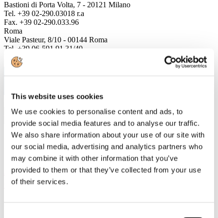
Bastioni di Porta Volta, 7 - 20121 Milano
Tel. +39 02-290.03018 r.a
Fax. +39 02-290.033.96
Roma
Viale Pasteur, 8/10 - 00144 Roma
Tel. +39 06-591.91.31/40
Fax. +39 06-591.0876
This website uses cookies
We use cookies to personalise content and ads, to
provide social media features and to analyse our traffic.
We also share information about your use of our site with
Home
our social media, advertising and analytics partners who
may combine it with other information that you’ve
Assocarta aderisce alla campagna
provided to them or that they’ve collected from your use
europea CEPI #greensource
of their services.
Details
Published: 23 July 2020
Consent