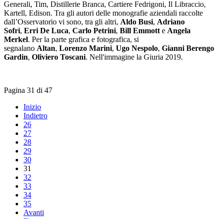
Generali, Tim, Distillerie Branca, Cartiere Fedrigoni, Il Libraccio,
Kartell, Edison. Tra gli autori delle monografie aziendali raccolte
dall’Osservatorio vi sono, tra gli altri,
Aldo Busi
,
Adriano
Sofri
,
Erri De Luca
,
Carlo Petrini
,
Bill Emmott
e
Angela
Merkel
. Per la parte grafica e fotografica, si
segnalano
Altan
,
Lorenzo Marini
,
Ugo Nespolo
,
Gianni Berengo
Gardin
,
Oliviero Toscani
. Nell'immagine la Giuria 2019.
Pagina 31 di 47
Inizio
Indietro
26
27
28
29
30
31
32
33
34
35
Avanti