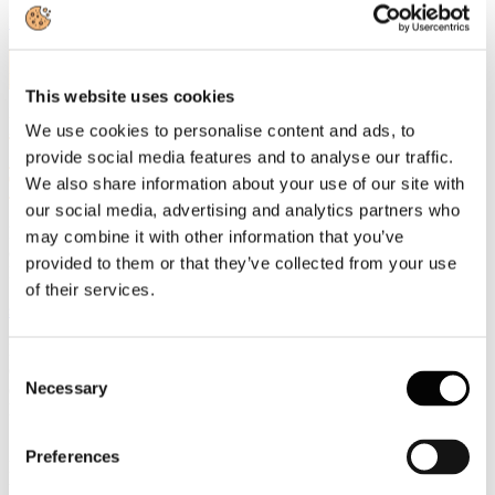
Leggi di più
17
Mar, 2021
This website uses cookies
Dal Sole24Ore (17 marzo 2021):
We use cookies to personalise content and ads, to
CARTIERE SOTTO PRESSIONE
provide social media features and to analyse our traffic.
TRA COSTI E CARO ENERGIA
We also share information about your use of our site with
our social media, advertising and analytics partners who
Dal Sole24Ore del 17 marzo 2021 "Cartiere sotto pressione:
may combine it with other information that you’ve
col Covid costi alle stelle e scarsità di materiali" a firma di Sissi
provided to them or that they’ve collected from your use
Bellomo: Leggi l'articolo:
of their services.
sole24ore 17 marzo 2021
Materie prime sempre più costose (carta e cartone da macero,
Consent
cellulosa) e difficili da reperire sul mercato. A rischio la supply
Necessary
chain di prodotti in carta ecartone essenziali per affrontare
Selection
la pandemia.
«L'Italia è un Paese virtuoso per la raccolta differenziata, ma in altri
Preferences
Paesi la pandemia ha rallentato il servizio - afferma Lorenzo Poli,
presidente di Assocarta - E comunque la f re nata di ristorazione,