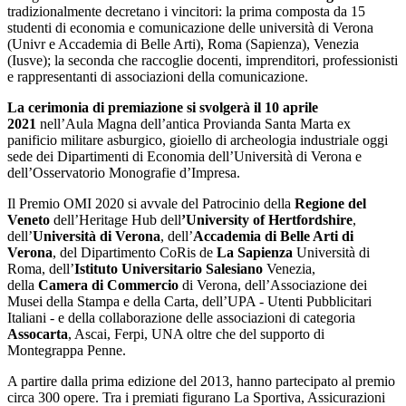
tradizionalmente decretano i vincitori: la prima composta da 15
studenti di economia e comunicazione delle università di Verona
(Univr e Accademia di Belle Arti), Roma (Sapienza), Venezia
(Iusve); la seconda che raccoglie docenti, imprenditori, professionisti
e rappresentanti di associazioni della comunicazione.
La cerimonia di premiazione si svolgerà il 10 aprile
2021
nell’Aula Magna dell’antica Provianda Santa Marta ex
panificio militare asburgico, gioiello di archeologia industriale oggi
sede dei Dipartimenti di Economia dell’Università di Verona e
dell’Osservatorio Monografie d’Impresa.
Il Premio OMI 2020 si avvale del Patrocinio della
Regione del
Veneto
dell’Heritage Hub dell
’University of Hertfordshire
,
dell’
Università di Verona
, dell’
Accademia di Belle Arti di
Verona
, del Dipartimento CoRis de
La Sapienza
Università di
Roma, dell’
Istituto Universitario Salesiano
Venezia,
della
Camera di Commercio
di Verona, dell’Associazione dei
Musei della Stampa e della Carta, dell’UPA - Utenti Pubblicitari
Italiani - e della collaborazione delle associazioni di categoria
Assocarta
, Ascai, Ferpi, UNA oltre che del supporto di
Montegrappa Penne.
A partire dalla prima edizione del 2013, hanno partecipato al premio
circa 300 opere. Tra i premiati figurano La Sportiva, Assicurazioni