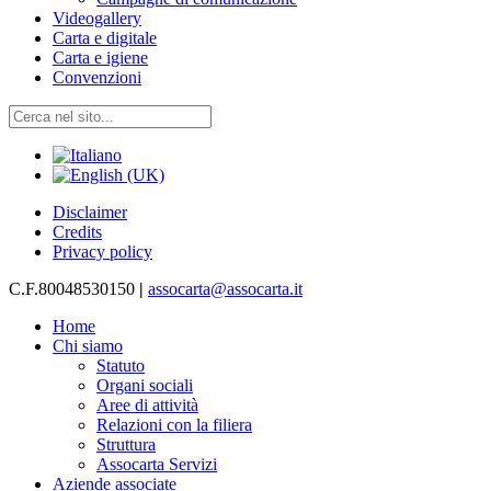
Videogallery
Carta e digitale
Carta e igiene
Convenzioni
Disclaimer
Credits
Privacy policy
C.F.80048530150
|
assocarta@assocarta.it
Home
Chi siamo
Statuto
Organi sociali
Aree di attività
Relazioni con la filiera
Struttura
Assocarta Servizi
Aziende associate