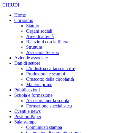
CHIUDI
Home
Chi siamo
Statuto
Organi sociali
Aree di attività
Relazioni con la filiera
Struttura
Assocarta Servizi
Aziende associate
Dati di settore
L'industria cartaria in cifre
Produzione e scambi
Cruscotto della circolarità
Materie prime
Pubblicazioni
Scuola e formazione
Assocarta per la scuola
Formazione specialistica
Eventi e news
Position Paper
Sala stampa
Comunicati stampa
Campagne di comunicazione