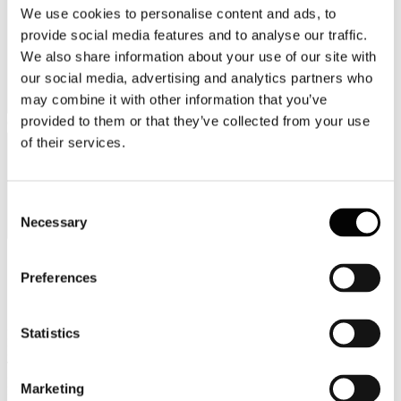
We use cookies to personalise content and ads, to
provide social media features and to analyse our traffic.
We also share information about your use of our site with
our social media, advertising and analytics partners who
may combine it with other information that you’ve
provided to them or that they’ve collected from your use
Categorie merceologiche
of their services.
Consent
Necessary
Selection
Preferences
Scopri i Soci Aggregati
Statistics
Milano
Bastioni di Porta Volta, 7 - 20121 Milano
Tel. +39 02-290.03018 r.a
Fax. +39 02-290.033.96
Marketing
Roma