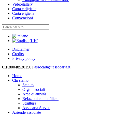
Videogallery
Carta e digitale
Carta e igiene
Convenzioni
Disclaimer
Credits
Privacy policy
C.F.80048530150
|
assocarta@assocarta.it
Home
Chi siamo
Statuto
Organi sociali
Aree di attività
Relazioni con la filiera
Struttura
Assocarta Servizi
Aziende associate