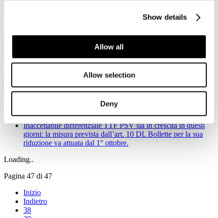
Viale Pasteur, 8/10 - 00144 Roma
Tel. +39 06-591.91.31/40
Show details
Fax. +39 06-591.0876
Allow all
Allow selection
Deny
Notizie in primo piano
Inaccettabile differenziale TTF PSV sia in crescita in questi
giorni: la misura prevista dall’art. 10 DL Bollette per la sua
riduzione va attuata dal 1° ottobre.
Loading..
Pagina 47 di 47
Inizio
Indietro
38