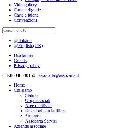
Videogallery
Carta e digitale
Carta e igiene
Convenzioni
Disclaimer
Credits
Privacy policy
C.F.80048530150
|
assocarta@assocarta.it
Home
Chi siamo
Statuto
Organi sociali
Aree di attività
Relazioni con la filiera
Struttura
Assocarta Servizi
Aziende associate