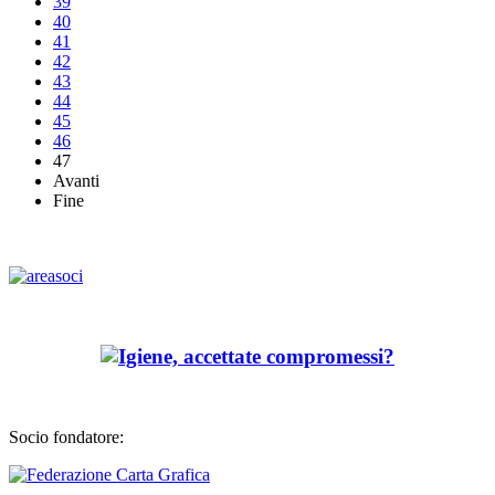
39
40
41
42
43
44
45
46
47
Avanti
Fine
Socio fondatore: