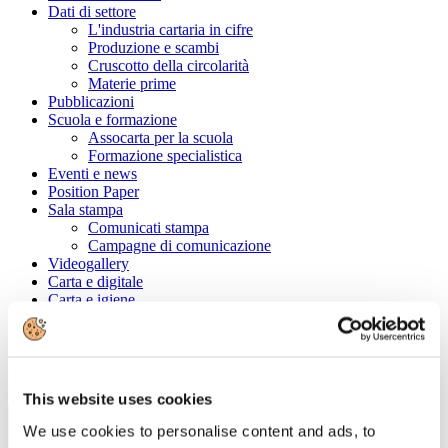
Dati di settore
L'industria cartaria in cifre
Produzione e scambi
Cruscotto della circolarità
Materie prime
Pubblicazioni
Scuola e formazione
Assocarta per la scuola
Formazione specialistica
Eventi e news
Position Paper
Sala stampa
Comunicati stampa
Campagne di comunicazione
Videogallery
Carta e digitale
Carta e igiene
Convenzioni
Cerca tra le aziende associate
Ragione Sociale
This website uses cookies
We use cookies to personalise content and ads, to