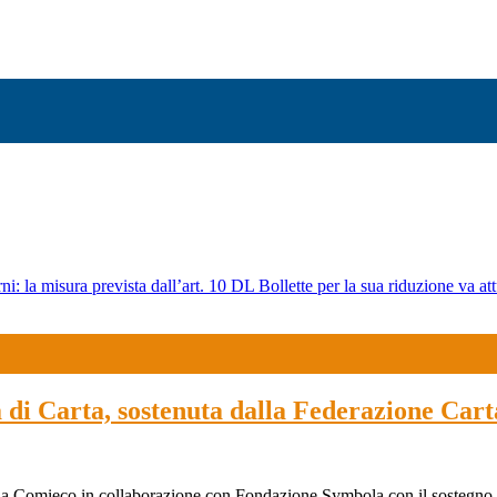
ni: la misura prevista dall’art. 10 DL Bollette per la sua riduzione va att
tà di Carta, sostenuta dalla Federazione Car
so da Comieco in collaborazione con Fondazione Symbola con il sostegno