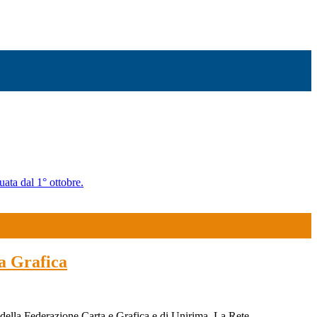
uata dal 1° ottobre.
ta Grafica
 della Federazione Carta e Grafica e di Unirima. La Rete