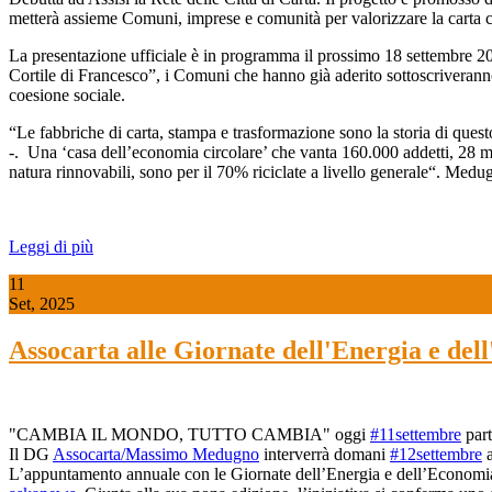
metterà assieme Comuni, imprese e comunità per valorizzare la carta com
La presentazione ufficiale è in programma il prossimo 18 settembre 202
Cortile di Francesco”, i Comuni che hanno già aderito sottoscriveranno
coesione sociale.
“Le fabbriche di carta, stampa e trasformazione sono la storia di qu
-. Una ‘casa dell’economia circolare’ che vanta 160.000 addetti, 28 mili
natura rinnovabili, sono per il 70% riciclate a livello generale“. Medug
Leggi di più
11
Set, 2025
Assocarta alle Giornate dell'Energia e dell
"CAMBIA IL MONDO, TUTTO CAMBIA" oggi
#11settembre
part
Il DG
Assocarta/Massimo Medugno
interverrà domani
#12settembre
a
L’appuntamento annuale con le Giornate dell’Energia e dell’Economia 