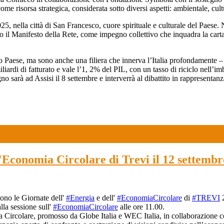
e risorsa strategica, considerata sotto diversi aspetti: ambientale, cul
5, nella città di San Francesco, cuore spirituale e culturale del Paese. 
 il Manifesto della Rete, come impegno collettivo che inquadra la carta
esto Paese, ma sono anche una filiera che innerva l’Italia profondamen
ardi di fatturato e vale l’1, 2% del PIL, con un tasso di riciclo nell’im
no sarà ad Assisi il 8 settembre e interverrà al dibattito in rappresentan
'Economia Circolare di Trevi il 12 settembre
ono le Giornate dell'
#Energia
e dell'
#EconomiaCircolare
di
#TREVI
2
lla sessione sull'
#EconomiaCircolare
alle ore 11.00.
Circolare, promosso da Globe Italia e WEC Italia, in collaborazione c