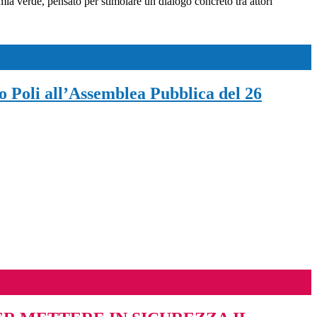
mia verde, pensato per stimolare un dialogo concreto tra attori
zo Poli all’Assemblea Pubblica del 26