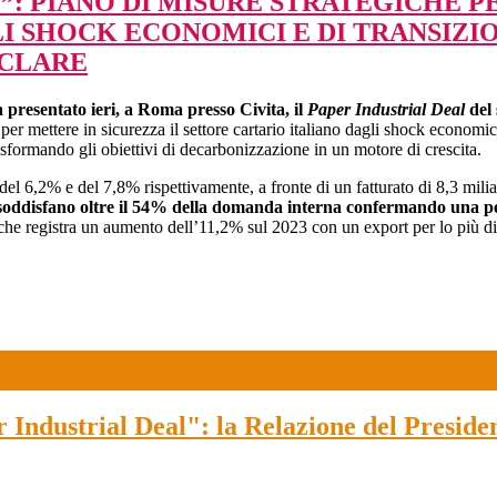
L”: PIANO DI MISURE STRATEGICHE P
I SHOCK ECONOMICI E DI TRANSIZI
ICLARE
 presentato ieri, a Roma presso Civita, il
Paper Industrial Deal
del 
r mettere in sicurezza il settore cartario italiano dagli shock economic
trasformando gli obiettivi di decarbonizzazione in un motore di crescita.
 6,2% e del 7,8% rispettivamente, a fronte di un fatturato di 8,3 miliar
oddisfano oltre il 54% della domanda interna confermando una perd
he registra un aumento dell’11,2% sul 2023 con un export per lo più dir
Industrial Deal": la Relazione del Preside