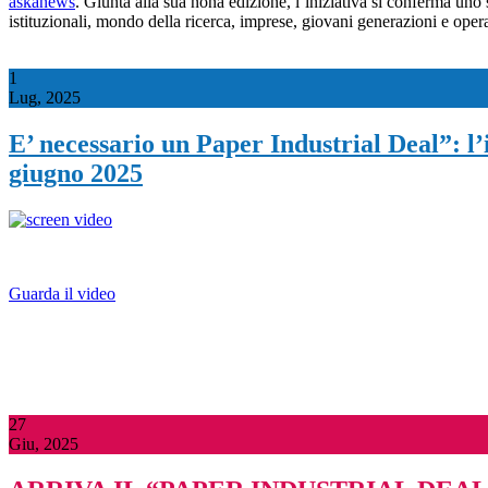
askanews
. Giunta alla sua nona edizione, l’iniziativa si conferma uno
istituzionali, mondo della ricerca, imprese, giovani generazioni e oper
1
Lug, 2025
E’ necessario un Paper Industrial Deal”: l’
giugno 2025
Guarda il video
27
Giu, 2025