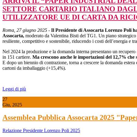
ARRIVA IL “PAPER INDUSTRIAL DEA
SETTORE CARTARIO ITALIANO DAGL
UTILIZZATORE UE DI CARTA DA RIC
Roma, 27 giugno 2025
-
Il Presidente di Assocarta Lorenzo Poli ha
Assocarta,
moderato da Valentina Bisti del TG1. Un piano strategico pe
resiliente, competitivo e sostenibile, riducendo i costi dell’energia e 
Nel 2024 la produzione e la domanda interna presentano un recupero del
in 151 cartiere.
Ma crescono anche le importazioni del 12,7% che s
E dopo un biennio di contrazione, torna a crescere la domanda estera c
cartoni da imballaggio (+15,4%).
Leggi di più
27
Giu, 2025
Assemblea Pubblica Assocarta 2025 "Paper 
Relazione Presidente Lorenzo Poli 2025