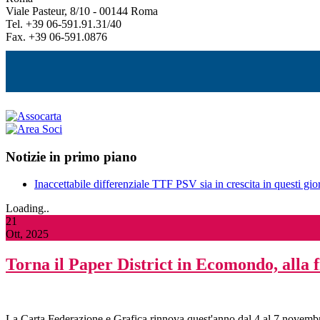
Viale Pasteur, 8/10 - 00144 Roma
Tel. +39 06-591.91.31/40
Fax. +39 06-591.0876
Notizie in primo piano
Inaccettabile differenziale TTF PSV sia in crescita in questi gior
Loading..
21
Ott, 2025
Torna il Paper District in Ecomondo, alla 
La Carta Federazione e Grafica rinnova quest'anno dal 4 al 7 novembr