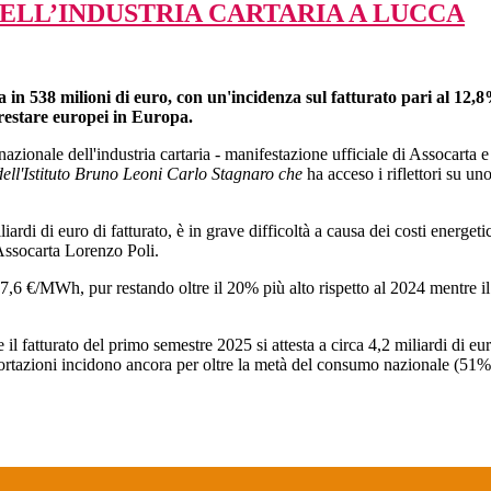
LL’INDUSTRIA CARTARIA A LUCCA
mata in 538 milioni di euro, con un'incidenza sul fatturato pari al 
r restare europei in Europa.
azionale dell'industria cartaria - manifestazione ufficiale di Assocart
dell'Istituto Bruno Leoni Carlo Stagnaro che
ha acceso i riflettori su uno
iardi di euro di fatturato, è in grave difficoltà a causa dei costi energeti
 Assocarta Lorenzo Poli.
 37,6 €/MWh, pur restando oltre il 20% più alto rispetto al 2024 mentre i
il fatturato del primo semestre 2025 si attesta a circa 4,2 miliardi di eur
portazioni incidono ancora per oltre la metà del consumo nazionale (51