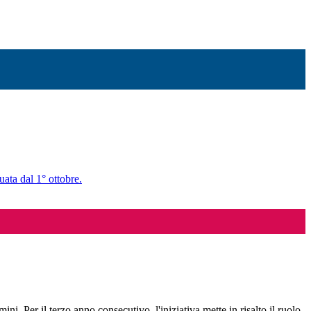
uata dal 1° ottobre.
mini. Per il terzo anno consecutivo, l'iniziativa mette in risalto il ruolo