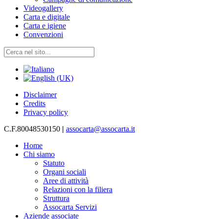
Videogallery
Carta e digitale
Carta e igiene
Convenzioni
Disclaimer
Credits
Privacy policy
C.F.80048530150
|
assocarta@assocarta.it
Home
Chi siamo
Statuto
Organi sociali
Aree di attività
Relazioni con la filiera
Struttura
Assocarta Servizi
Aziende associate