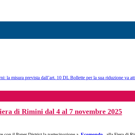
ni: la misura prevista dall’art. 10 DL Bollette per la sua riduzione va att
fiera di Rimini dal 4 al 7 novembre 2025
e con il Paper District la partecipazione a
Ecomondo
, alla Fiera di Ri