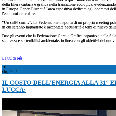
della filiera cartaria e grafica nella transizione ecologica, evidenziand
in Europa. Paper District è l'area espositiva dedicata agli operatori d
l'economia circolare.
“Un caffè con…”. La Federazione disporrà di un proprio meeting point (
in cui saranno inquadrate e raccontate peculiarità e temi di rilievo della 
Due gli eventi che la Federazione Carta e Grafica organizza nella Sala 
sicurezza e sostenibilità ambientale, in linea con gli obiettivi del nu
Leggi di più
10
Ott, 2025
IL COSTO DELL’ENERGIA ALLA 31° 
LUCCA: