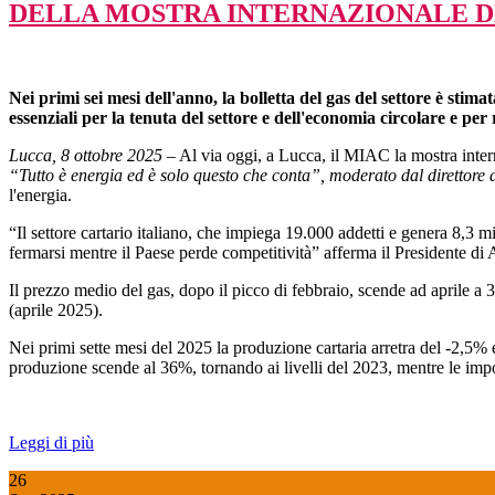
DELLA MOSTRA INTERNAZIONALE DE
Nei primi sei mesi dell'anno, la bolletta del gas del settore è sti
essenziali per la tenuta del settore e dell'economia circolare e pe
Lucca, 8 ottobre 2025
– Al via oggi, a Lucca, il MIAC la mostra intern
“Tutto è energia ed è solo questo che conta”, moderato dal direttore 
l'energia.
“Il settore cartario italiano, che impiega 19.000 addetti e genera 8,3 mil
fermarsi mentre il Paese perde competitività” afferma il Presidente di
Il prezzo medio del gas, dopo il picco di febbraio, scende ad aprile a
(aprile 2025).
Nei primi sette mesi del 2025 la produzione cartaria arretra del -2,5% e 
produzione scende al 36%, tornando ai livelli del 2023, mentre le im
Leggi di più
26