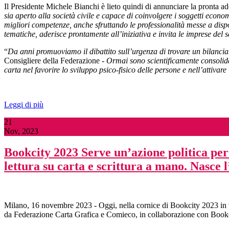
Il Presidente Michele Bianchi è lieto quindi di annunciare la pronta ad
sia aperto alla società civile e capace di coinvolgere i soggetti econom
migliori competenze, anche sfruttando le professionalità messe a disp
tematiche, aderisce prontamente all’iniziativa e invita le imprese del se
“
Da anni promuoviamo il dibattito sull’urgenza di trovare un bilanciam
Consigliere della Federazione
- Ormai sono scientificamente consolidat
carta nel favorire lo sviluppo psico-fisico delle persone e nell’attivar
Leggi di più
21
Nov, 2023
Bookcity 2023 Serve un’azione politica per r
lettura su carta e scrittura a mano. Nasce
Milano, 16 novembre 2023 - Oggi, nella cornice di Bookcity 2023 in via
da Federazione Carta Grafica e Comieco, in collaborazione con Bookc