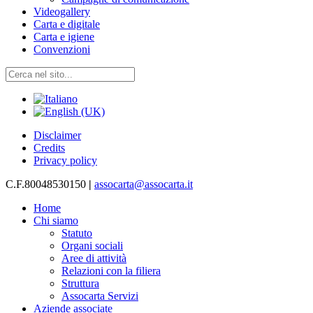
Videogallery
Carta e digitale
Carta e igiene
Convenzioni
Disclaimer
Credits
Privacy policy
C.F.80048530150
|
assocarta@assocarta.it
Home
Chi siamo
Statuto
Organi sociali
Aree di attività
Relazioni con la filiera
Struttura
Assocarta Servizi
Aziende associate