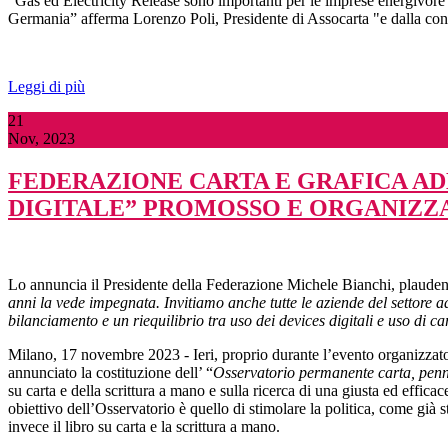
“Gas ed Electricity Release sono importanti per le imprese energivore co
Germania” afferma Lorenzo Poli, Presidente di Assocarta "e dalla conc
Leggi di più
21
Nov, 2023
FEDERAZIONE CARTA E GRAFICA AD
DIGITALE” PROMOSSO E ORGANIZZA
Lo annuncia il Presidente della Federazione Michele Bianchi, plaudendo
anni la vede impegnata. Invitiamo anche tutte le aziende del settore a
bilanciamento e un riequilibrio tra uso dei devices digitali e uso di c
Milano, 17 novembre 2023 - Ieri, proprio durante l’evento organizza
annunciato la costituzione dell’ “
Osservatorio permanente carta, penn
su carta e della scrittura a mano e sulla ricerca di una giusta ed effica
obiettivo dell’Osservatorio è quello di stimolare la politica, come già 
invece il libro su carta e la scrittura a mano.