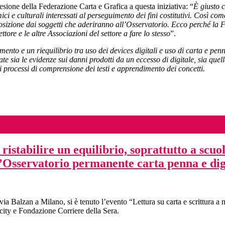
esione della Federazione Carta e Grafica a questa iniziativa: “
È giusto 
ici e culturali interessati al perseguimento dei fini costitutivi. Così co
osizione dai soggetti che aderiranno all’Osservatorio. Ecco perché la 
ttore e le altre Associazioni del settore a fare lo stesso
”.
ento e un riequilibrio tra uso dei devices digitali e uso di carta e pen
e sia le evidenze sui danni prodotti da un eccesso di digitale, sia quel
e i processi di comprensione dei testi e apprendimento dei concetti.
istabilire un equilibrio, soprattutto a scuol
 l’Osservatorio permanente carta penna e di
 Balzan a Milano, si è tenuto l’evento “Lettura su carta e scrittura a m
ity e Fondazione Corriere della Sera.