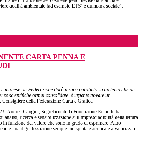
e misure di riduzione dei costi energetici decise da Francia e
eriore qualità ambientale (ad esempio ETS) e dumping sociale".
NENTE CARTA PENNA E
UDI
i e imprese: la Federazione darà il suo contributo su un tema che da
denze scientifiche ormai consolidate, è urgente trovare un
onsigliere della Federazione Carta e Grafica.
023, Andrea Cangini, Segretario della Fondazione Einaudi, ha
 analisi, ricerca e sensibilizzazione sull’imprescindibilità della lettura
uno in funzione del valore che sono in grado di esprimere. Altro
tenere una digitalizzazione sempre più spinta e acritica e a valorizzare