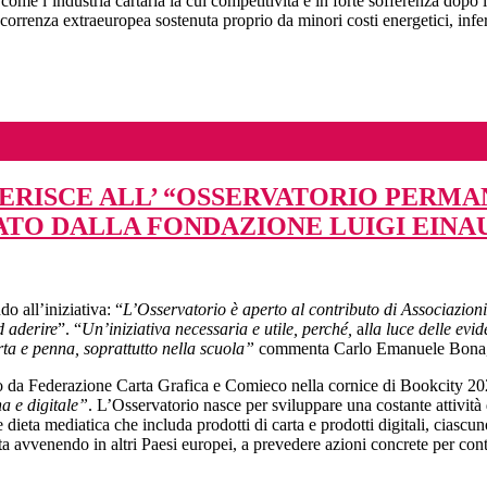
me l’industria cartaria la cui competitività è in forte sofferenza dopo l
orrenza extraeuropea sostenuta proprio da minori costi energetici, inf
ERISCE ALL’ “OSSERVATORIO PERMA
TO DALLA FONDAZIONE LUIGI EINA
 all’iniziativa: “
L’Osservatorio è aperto al contributo di Associazion
d aderire
”. “
Un’iniziativa necessaria e utile, perché,
a
lla luce delle evi
arta e penna, soprattutto nella scuola”
commenta Carlo Emanuele Bona, C
to da Federazione Carta Grafica e Comieco nella cornice di Bookcity 2
a e digitale”
. L’Osservatorio nasce per sviluppare una costante attività di
ce dieta mediatica che includa prodotti di carta e prodotti digitali, ciasc
sta avvenendo in altri Paesi europei, a prevedere azioni concrete per con