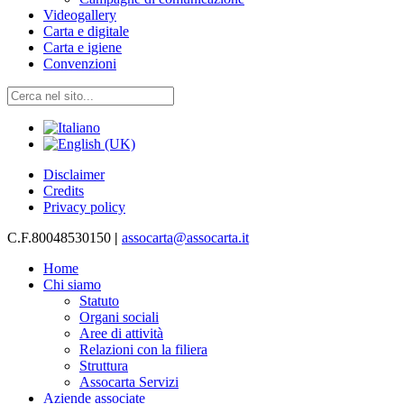
Videogallery
Carta e digitale
Carta e igiene
Convenzioni
Disclaimer
Credits
Privacy policy
C.F.80048530150
|
assocarta@assocarta.it
Home
Chi siamo
Statuto
Organi sociali
Aree di attività
Relazioni con la filiera
Struttura
Assocarta Servizi
Aziende associate