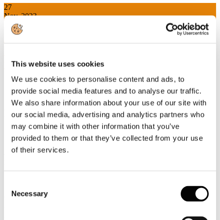
27
Nov, 2023
Su Formiche "Due pillole di economia
circolare per gli esperti del settore" a
firma del DG Massimo Medugno
This website uses cookies
We use cookies to personalise content and ads, to
provide social media features and to analyse our traffic.
La risposta del ministero dell’Ambiente a un interpello di
We also share information about your use of our site with
Confindustria offre dei suggerimenti su cosa si intenda per End of
our social media, advertising and analytics partners who
Waste e cosa significhi davvero fare economia circolare.
may combine it with other information that you’ve
L’intervento di Massimo Medugno
provided to them or that they’ve collected from your use
L’art. 27 del decreto-legge n. 77 del 31 maggio 2021 ha introdotto,
of their services.
all’art. 3 septies del D.lgs. 152/2006, l’istituto dell’interpello in
materia ambientale.
Esso consente di inoltrare al ministero dell’Ambiente e della
Consent
Sicurezza Energetica istanze di ordine generale sull’applicazione
Necessary
Selection
della normativa statale in materia ambientale. Una possibilità
riconosciuta a regioni, province autonome di Trento e Bolzano,
province, città metropolitane, comuni, associazioni di categoria