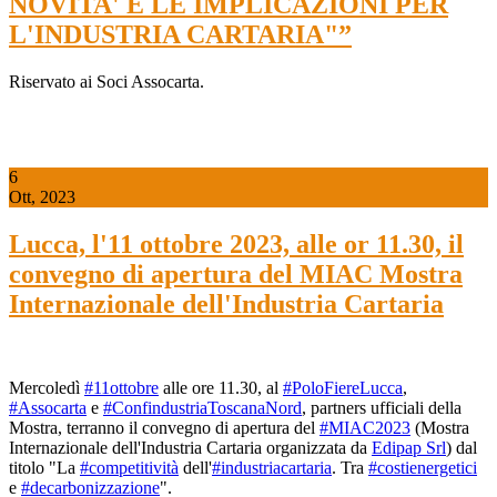
NOVITA' E LE IMPLICAZIONI PER
L'INDUSTRIA CARTARIA"”
Riservato ai Soci Assocarta.
6
Ott, 2023
Lucca, l'11 ottobre 2023, alle or 11.30, il
convegno di apertura del MIAC Mostra
Internazionale dell'Industria Cartaria
Mercoledì
#11ottobre
alle ore 11.30, al
#PoloFiereLucca
,
#Assocarta
e
#ConfindustriaToscanaNord
, partners ufficiali della
Mostra, terranno il convegno di apertura del
#MIAC2023
(Mostra
Internazionale dell'Industria Cartaria organizzata da
Edipap Srl
) dal
titolo "La
#competitività
dell'
#industriacartaria
. Tra
#costienergetici
e
#decarbonizzazione
".