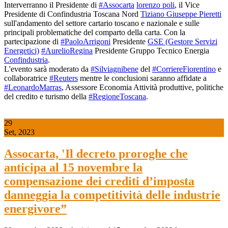
Interverranno il Presidente di
#Assocarta
lorenzo poli
, il Vice
Presidente di Confindustria Toscana Nord
Tiziano Giuseppe Pieretti
sull'andamento del settore cartario toscano e nazionale e sulle
principali problematiche del comparto della carta. Con la
partecipazione di
#PaoloArrigoni
Presidente
GSE (Gestore Servizi
Energetici)
#AurelioRegina
Presidente Gruppo Tecnico Energia
Confindustria
.
L'evento sarà moderato da
#Silviagnibene
del
#CorriereFiorentino
e
collaboratrice
#Reuters
mentre le conclusioni saranno affidate a
#LeonardoMarras
, Assessore Economia Attività produttive, politiche
del credito e turismo della
#RegioneToscana
.
29
Set, 2023
Assocarta, 'Il decreto proroghe che
anticipa al 15 novembre la
compensazione dei crediti d’imposta
danneggia la competitività delle industrie
energivore”