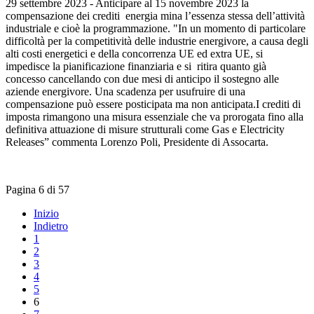
29 settembre 2023 - Anticipare al 15 novembre 2023 la
compensazione dei crediti energia mina l’essenza stessa dell’attività
industriale e cioè la programmazione. "In un momento di particolare
difficoltà per la competitività delle industrie energivore, a causa degli
alti costi energetici e della concorrenza UE ed extra UE, si
impedisce la pianificazione finanziaria e si ritira quanto già
concesso cancellando con due mesi di anticipo il sostegno alle
aziende energivore. Una scadenza per usufruire di una
compensazione può essere posticipata ma non anticipata.I crediti di
imposta rimangono una misura essenziale che va prorogata fino alla
definitiva attuazione di misure strutturali come Gas e Electricity
Releases” commenta Lorenzo Poli, Presidente di Assocarta.
Pagina 6 di 57
Inizio
Indietro
1
2
3
4
5
6