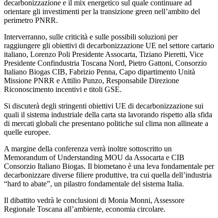
decarbonizzazione e il mix energetico sul quale continuare ad
orientare gli investimenti per la transizione green nell’ambito del
perimetro PNRR.
Interverranno, sulle criticità e sulle possibili soluzioni per
raggiungere gli obiettivi di decarbonizzazione UE nel settore cartario
italiano, Lorenzo Poli Presidente Assocarta, Tiziano Pieretti, Vice
Presidente Confindustria Toscana Nord, Pietro Gattoni, Consorzio
Italiano Biogas CIB, Fabrizio Penna, Capo dipartimento Unità
Missione PNRR e Attilio Punzo, Responsabile Direzione
Riconoscimento incentivi e titoli GSE.
Si discuterà degli stringenti obiettivi UE di decarbonizzazione sui
quali il sistema industriale della carta sta lavorando rispetto alla sfida
di mercati globali che presentano politiche sul clima non allineate a
quelle europee.
A margine della conferenza verrà inoltre sottoscritto un
Memorandum of Understanding MOU da Assocarta e CIB
Consorzio Italiano Biogas. Il biometano è una leva fondamentale per
decarbonizzare diverse filiere produttive, tra cui quella dell’industria
“hard to abate”, un pilastro fondamentale del sistema Italia.
Il dibattito vedrà le conclusioni di Monia Monni, Assessore
Regionale Toscana all’ambiente, economia circolare.