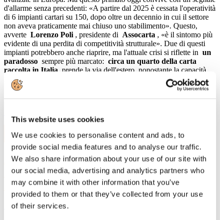
d'allarme senza precedenti: «A partire dal 2025 è cessata l'operatività
di 6 impianti cartari su 150, dopo oltre un decennio in cui il settore
non aveva praticamente mai chiuso uno stabilimento». Questo,
avverte
Lorenzo Poli
, presidente di
Assocarta
, «è il sintomo più
evidente di una perdita di competitività strutturale». Due di questi
impianti potrebbero anche riaprire, ma l'attuale crisi si riflette in
un
paradosso
sempre più marcato:
circa un quarto della carta
raccolta in Italia
prende la via dell'estero, nonostante la capacità
industriale nazionale sarebbe sufficiente ad assorbirla.
Leggi di più
This website uses cookies
27
We use cookies to personalise content and ads, to
Giu, 2025
provide social media features and to analyse our traffic.
Assemblea Pubblica Assocarta 2025
We also share information about your use of our site with
"Paper Industrial Deal": la Relazione del
our social media, advertising and analytics partners who
may combine it with other information that you’ve
Presidente Lorenzo Poli
provided to them or that they’ve collected from your use
of their services.
Relazione Presidente Lorenzo Poli 2025