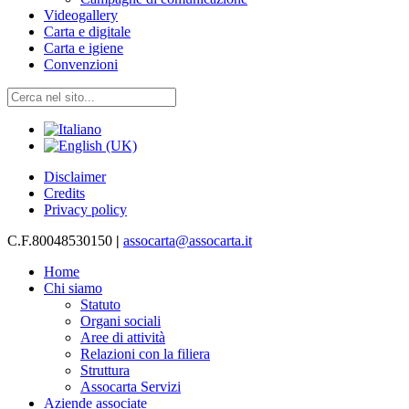
Videogallery
Carta e digitale
Carta e igiene
Convenzioni
Disclaimer
Credits
Privacy policy
C.F.80048530150
|
assocarta@assocarta.it
Home
Chi siamo
Statuto
Organi sociali
Aree di attività
Relazioni con la filiera
Struttura
Assocarta Servizi
Aziende associate