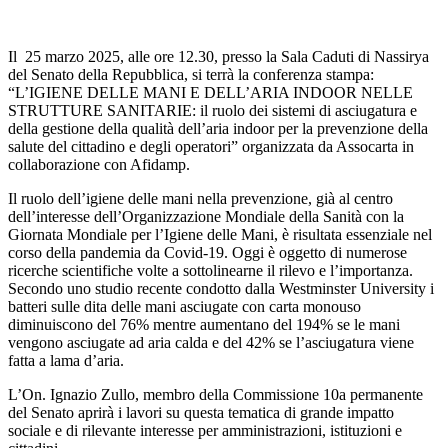
Il 25 marzo 2025, alle ore 12.30, presso la Sala Caduti di Nassirya
del Senato della Repubblica, si terrà la conferenza stampa:
“L’IGIENE DELLE MANI E DELL’ARIA INDOOR NELLE
STRUTTURE SANITARIE: il ruolo dei sistemi di asciugatura e
della gestione della qualità dell’aria indoor per la prevenzione della
salute del cittadino e degli operatori” organizzata da Assocarta in
collaborazione con Afidamp.
Il ruolo dell’igiene delle mani nella prevenzione, già al centro
dell’interesse dell’Organizzazione Mondiale della Sanità con la
Giornata Mondiale per l’Igiene delle Mani, è risultata essenziale nel
corso della pandemia da Covid-19. Oggi è oggetto di numerose
ricerche scientifiche volte a sottolinearne il rilevo e l’importanza.
Secondo uno studio recente condotto dalla Westminster University i
batteri sulle dita delle mani asciugate con carta monouso
diminuiscono del 76% mentre aumentano del 194% se le mani
vengono asciugate ad aria calda e del 42% se l’asciugatura viene
fatta a lama d’aria.
L’On. Ignazio Zullo, membro della Commissione 10a permanente
del Senato aprirà i lavori su questa tematica di grande impatto
sociale e di rilevante interesse per amministrazioni, istituzioni e