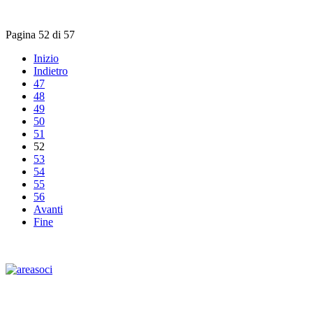
Pagina 52 di 57
Inizio
Indietro
47
48
49
50
51
52
53
54
55
56
Avanti
Fine