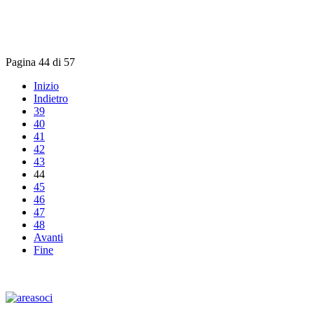
Pagina 44 di 57
Inizio
Indietro
39
40
41
42
43
44
45
46
47
48
Avanti
Fine