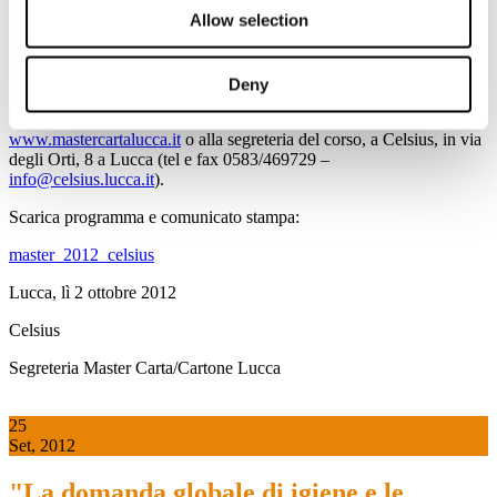
l’inizio delle lezioni è previsto per il primo dicembre 2012
nella
Allow selection
sede didattica di Celsius, a Lucca, in orari pensati per consentire la
frequenza anche a coloro che sono già inseriti nel mondo del lavoro.
Le lezioni, infatti, si tengono soltanto nei giorni di venerdi e di
sabato.
Deny
Tutte le informazioni sono disponibili sul sito internet del Master:
www.mastercartalucca.it
o alla segreteria del corso, a Celsius, in via
degli Orti, 8 a Lucca (tel e fax 0583/469729 –
info@celsius.lucca.it
).
Scarica programma e comunicato stampa:
master_2012_celsius
Lucca, lì 2 ottobre 2012
Celsius
Segreteria Master Carta/Cartone Lucca
25
Set, 2012
"La domanda globale di igiene e le