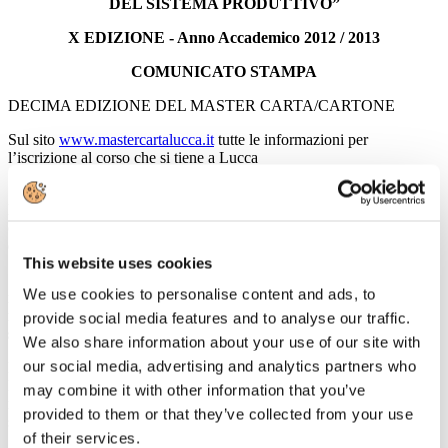
DEL SISTEMA PRODUTTIVO”
X EDIZIONE - Anno Accademico 2012 / 2013
COMUNICATO STAMPA
DECIMA EDIZIONE DEL MASTER CARTA/CARTONE
Sul sito
www.mastercartalucca.it
tutte le informazioni per
l’iscrizione al corso che si tiene a Lucca
Sono su internet, al sito
www.mastercartalucca.it
, le procedure per
l’ammissione al
Master
dell’Università di Pisa in
"Produzione
della carta/cartone e gestione del sistema produttivo"
, promosso
da Celsius e diretto dal prof. Pier Filippo Marconi.
This website uses cookies
Si riapre, quindi, per la decima edizione, uno dei master che sta
We use cookies to personalise content and ads, to
raccogliendo maggiori consensi sul territorio nazionale per la sua
rispondenza alle esigenze del tessuto economico e produttivo e che
provide social media features and to analyse our traffic.
si
svolge interamente a Lucca
.
We also share information about your use of our site with
our social media, advertising and analytics partners who
Fino ad oggi, infatti, tutti gli studenti che hanno partecipato al
Master hanno trovato un’occupazione e regolarmente le aziende si
may combine it with other information that you’ve
rivolgono agli organizzatori per chiedere nuovo personale da
provided to them or that they’ve collected from your use
selezionare.
of their services.