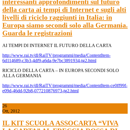
interessanti approfondimenti sul futuro
della carta ai tempi di Internet e sugli alti
livelli di riciclo raggiunti in Italia: in
Europa siamo secondi solo alla Germania.
Guarda le registrazioni
AI TEMPI DI INTERNET IL FUTURO DELLA CARTA
http://www.rai.tv/dl/RaiTV/programmi/media/ContentItem-
6d114689-c3b3-4df9-a6da-9e7bc3891934-tg2.html
RICICLO DELLA CARTA – IN EUROPA SECONDI SOLO
ALLA GERMANIA
http://www.rai.tv/dl/RaiTV/programmi/media/ContentItem-ce0ff99f-
e09d-46dd-92b8-077210876973-tg2.html
26
Ott, 2012
IL KIT SCUOLA ASSOCARTA “VIVA