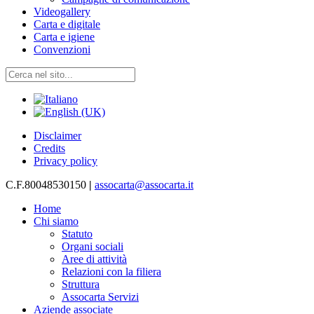
Videogallery
Carta e digitale
Carta e igiene
Convenzioni
Disclaimer
Credits
Privacy policy
C.F.80048530150
|
assocarta@assocarta.it
Home
Chi siamo
Statuto
Organi sociali
Aree di attività
Relazioni con la filiera
Struttura
Assocarta Servizi
Aziende associate