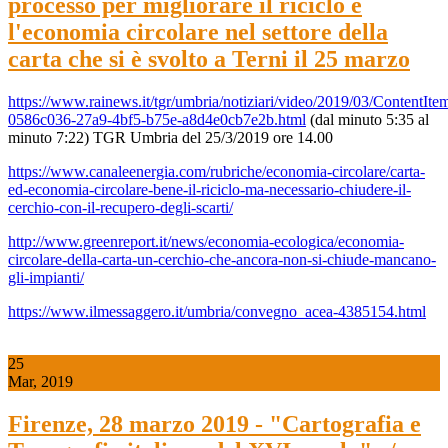
processo per migliorare il riciclo e
l'economia circolare nel settore della
carta che si è svolto a Terni il 25 marzo
https://www.rainews.it/tgr/umbria/notiziari/video/2019/03/ContentIte
0586c036-27a9-4bf5-b75e-a8d4e0cb7e2b.html
(dal minuto 5:35 al
minuto 7:22) TGR Umbria del 25/3/2019 ore 14.00
https://www.canaleenergia.com/rubriche/economia-circolare/carta-
ed-economia-circolare-bene-il-riciclo-ma-necessario-chiudere-il-
cerchio-con-il-recupero-degli-scarti/
http://www.greenreport.it/news/economia-ecologica/economia-
circolare-della-carta-un-cerchio-che-ancora-non-si-chiude-mancano-
gli-impianti/
https://www.ilmessaggero.it/umbria/convegno_acea-4385154.html
25
Mar, 2019
Firenze, 28 marzo 2019 - "Cartografia e