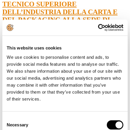
TECNICO SUPERIORE
DELL’INDUSTRIA DELLA CARTA E
DEL PACKAGING ALLA SEDE DI
VERONA
Sarà presentata nella sede scaligera dell’ITS una nuova figura
professionale che risponde alle richiesta delle aziende del
This website uses cookies
sistema carta e grafica e che permetterà di creare a livello
regionale un polo di alta formazione per il settore cartotecnico
We use cookies to personalise content and ads, to
provide social media features and to analyse our traffic.
Giovedì 18 aprile ore 11,30 c/o Istituto San Zeno Via Don
Giovanni Minzoni, 50
- Verona
We also share information about your use of our site with
our social media, advertising and analytics partners who
Verona, 12 aprile 2019 –
Occupabilità dei diplomati ITS vicina al
may combine it with other information that you’ve
100%,
competenze tecniche e trasversali ricercate dalle aziende 4.0.
E’ su queste premesse ormai consolidate che si presenta a Verona,
provided to them or that they’ve collected from your use
sede ITS Academy dal 2018, la nuova figura professionale di
of their services.
“
Tecnico Superiore per l’innovazione dei processi e
prodotti
nell’industria della carta e del packaging sostenibile”. Il corso
biennale,
al via il prossimo ottobre promosso e sostenuto dalla
Federazione Carta e Grafica
,e
frutto della
collaborazione tra
Consent
ITS Academy Meccatronico Veneto
, eccellenza nel panorama
Necessary
Selection
formativo italiano,
Istituto Salesiano San Zeno
, ente di formazione