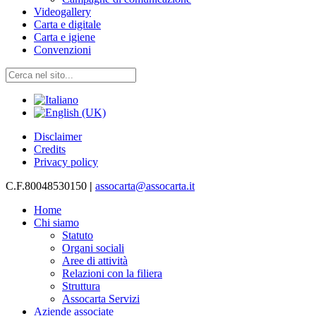
Videogallery
Carta e digitale
Carta e igiene
Convenzioni
Disclaimer
Credits
Privacy policy
C.F.80048530150
|
assocarta@assocarta.it
Home
Chi siamo
Statuto
Organi sociali
Aree di attività
Relazioni con la filiera
Struttura
Assocarta Servizi
Aziende associate