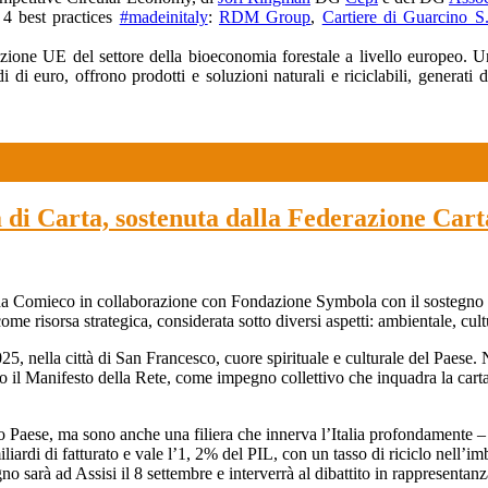
 4 best practices
#madeinitaly
:
RDM Group
,
Cartiere di Guarcino 
izione UE del settore della bioeconomia forestale a livello europeo. U
i di euro, offrono prodotti e soluzioni naturali e riciclabili, generati
tà di Carta, sostenuta dalla Federazione Car
so da Comieco in collaborazione con Fondazione Symbola con il sostegno
e risorsa strategica, considerata sotto diversi aspetti: ambientale, cul
5, nella città di San Francesco, cuore spirituale e culturale del Paese. 
 il Manifesto della Rete, come impegno collettivo che inquadra la carta
esto Paese, ma sono anche una filiera che innerva l’Italia profondamen
ardi di fatturato e vale l’1, 2% del PIL, con un tasso di riciclo nell’im
no sarà ad Assisi il 8 settembre e interverrà al dibattito in rappresentan