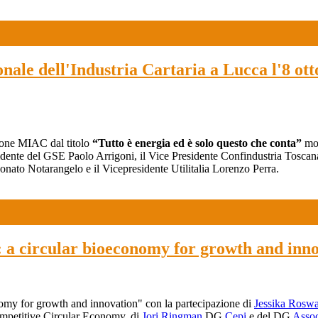
nale dell'Industria Cartaria a Lucca l'8 ott
azione MIAC dal titolo
“Tutto è energia ed è solo questo che conta”
mod
esidente del GSE Paolo Arrigoni, il Vice Presidente Confindustria Tosc
onato Notarangelo e il Vicepresidente Utilitalia Lorenzo Perra.
: a circular bioeconomy for growth and inn
nomy for growth and innovation" con la partecipazione di
Jessika Roswa
mpetitive Circular Economy, di
Jori Ringman
DG
Cepi
e del DG
Asso