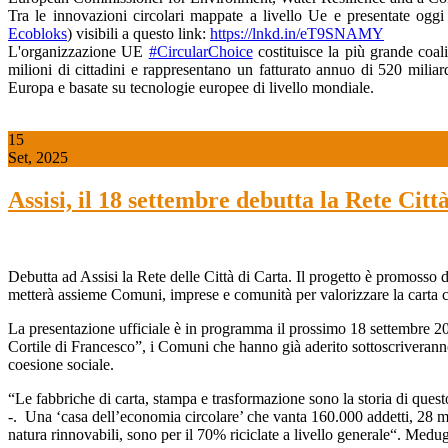
Tra le innovazioni circolari mappate a livello Ue e presentate oggi
Ecobloks
) visibili a questo link:
https://lnkd.in/eT9SNAMY
L'organizzazione UE
#CircularChoice
costituisce la più grande coal
milioni di cittadini e rappresentano un fatturato annuo di 520 miliard
Europa e basate su tecnologie europee di livello mondiale.
15
Set, 2025
Assisi, il 18 settembre debutta la Rete Cit
Debutta ad Assisi la Rete delle Città di Carta. Il progetto è promos
metterà assieme Comuni, imprese e comunità per valorizzare la carta com
La presentazione ufficiale è in programma il prossimo 18 settembre 202
Cortile di Francesco”, i Comuni che hanno già aderito sottoscriveranno
coesione sociale.
“Le fabbriche di carta, stampa e trasformazione sono la storia di qu
-. Una ‘casa dell’economia circolare’ che vanta 160.000 addetti, 28 mili
natura rinnovabili, sono per il 70% riciclate a livello generale“. Medug