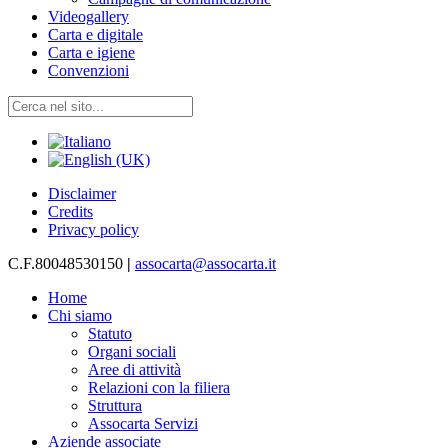
Videogallery
Carta e digitale
Carta e igiene
Convenzioni
Disclaimer
Credits
Privacy policy
C.F.80048530150
|
assocarta@assocarta.it
Home
Chi siamo
Statuto
Organi sociali
Aree di attività
Relazioni con la filiera
Struttura
Assocarta Servizi
Aziende associate