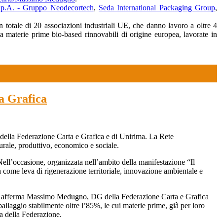
S.p.A. - Gruppo Neodecortech
,
Seda International Packaging Group
,
n totale di 20 associazioni industriali UE, che danno lavoro a oltre 4
 da materie prime bio-based rinnovabili di origine europea, lavorate in
ta Grafica
 della Federazione Carta e Grafica e di Unirima. La Rete
turale, produttivo, economico e sociale.
Nell’occasione, organizzata nell’ambito della manifestazione “Il
 come leva di rigenerazione territoriale, innovazione ambientale e
te – afferma Massimo Medugno, DG della Federazione Carta e Grafica
ballaggio stabilmente oltre l’85%, le cui materie prime, già per loro
za della Federazione.