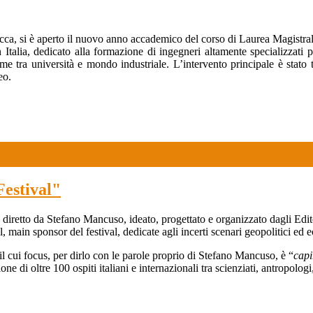
, si è aperto il nuovo anno accademico del corso di Laurea Magistrale i
Italia, dedicato alla formazione di ingegneri altamente specializzati pe
egame tra università e mondo industriale. L’intervento principale è st
eo.
Festival"
val diretto da Stefano Mancuso, ideato, progettato e organizzato dagli 
 main sponsor del festival, dedicate agli incerti scenari geopolitici ed e
l cui focus, per dirlo con le parole proprio di Stefano Mancuso, è “
capi
i oltre 100 ospiti italiani e internazionali tra scienziati, antropologi, fi