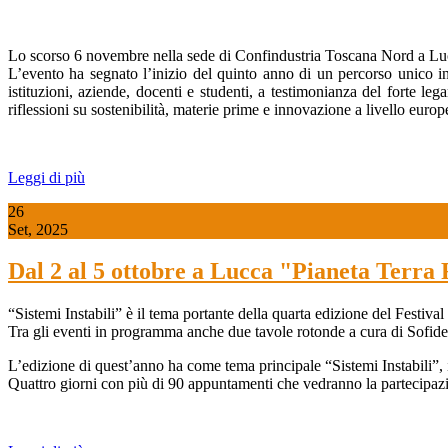
Lo scorso 6 novembre nella sede di Confindustria Toscana Nord a Lucca
L’evento ha segnato l’inizio del quinto anno di un percorso unico in 
istituzioni, aziende, docenti e studenti, a testimonianza del forte l
riflessioni su sostenibilità, materie prime e innovazione a livello europ
Leggi di più
26
Set, 2025
Dal 2 al 5 ottobre a Lucca "Pianeta Terra 
“Sistemi Instabili” è il tema portante della quarta edizione del Festi
Tra gli eventi in programma anche due tavole rotonde a cura di Sofidel,
L’edizione di quest’anno ha come tema principale “Sistemi Instabili”, i
Quattro giorni con più di 90 appuntamenti che vedranno la partecipazione d