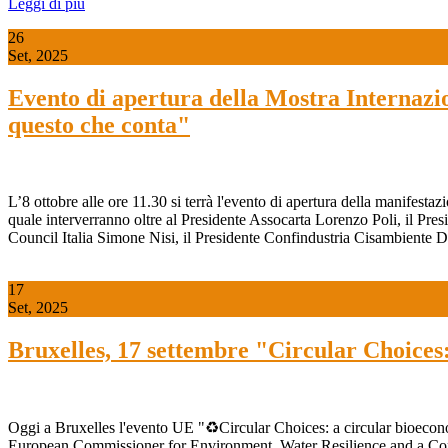
Leggi di più
26
Set, 2025
Evento di apertura della Mostra Internazio
questo che conta"
L’8 ottobre alle ore 11.30 si terrà l'evento di apertura della manifest
quale interverranno oltre al Presidente Assocarta Lorenzo Poli, il Pr
Council Italia Simone Nisi, il Presidente Confindustria Cisambiente D
17
Set, 2025
Bruxelles, 17 settembre "Circular Choices
Oggi a Bruxelles l'evento UE "♻️Circular Choices: a circular bioeco
European Commissioner for Environment, Water Resilience and a Co