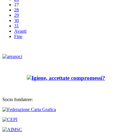
27
28
29
30
31
Avanti
Fine
Socio fondatore: