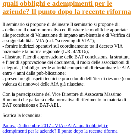
quali obblighi e adempimenti per le
aziende? Il punto dopo la recente riforma
Il seminario si propone di delineare Il seminario si propone di:
- delineare il quadro normativo ed illustrare le modifiche apportate
alle procedure di Valutazione di impatto am-bientale e di Verifica di
assoggettabilità a VIA (c.d. “screening di VIA”);
- fornire indirizzi operativi sul coordinamento tra il decreto VIA
nazionale e la norma regionale (L.R. 4/2016);
- illustrare l’iter di approvazione delle BAT conclusions, la struttura
e l’iter di approvazione dei documenti, il ruolo delle associazioni di
categoria, l’obbligo per le autorità competenti di riesaminare le AIA
entro 4 anni dalla pub-blicazione;
- presentare gli aspetti tecnici e procedurali delll’iter di riesame (con
valenza di rinnovo) delle AIA già rilasciate.
Con la partecipazione del Vice Direttore di Assocarta Massimo
Ramunni che parlaerà della normativa di riferimento in materia di
BAT conslusions e BAT-AEL.
Scarica la locandina:
Padova, 5 dicembre 2017 - VIA e AIA: quali obblighi e
adempimenti per le aziende? Il punto dopo la recente riforma