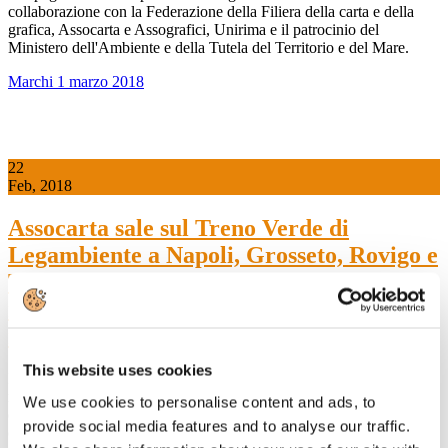
collaborazione con la Federazione della Filiera della carta e della
grafica, Assocarta e Assografici, Unirima e il patrocinio del
Ministero dell'Ambiente e della Tutela del Territorio e del Mare.
Marchi 1 marzo 2018
22
Feb, 2018
Assocarta sale sul Treno Verde di
Legambiente a Napoli, Grosseto, Rovigo e
Trento per parlare alle istituzioni del
riciclo della carta e della gestione dei
residui del processo
This website uses cookies
Il Treno Verde di Legambiente farà tredici tappe tra cui Napoli (7
marzo), Grosseto (10 marzo), Rovigo (26 marzo) e Trento (4 aprile)
We use cookies to personalise content and ads, to
durante le quali Assocarta parlerà alle istituzioni del riciclo della
provide social media features and to analyse our traffic.
carta e delle problematiche legate alla gestione dei residui del