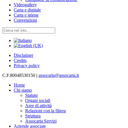
Videogallery
Carta e digitale
Carta e igiene
Convenzioni
Disclaimer
Credits
Privacy policy
C.F.80048530150
|
assocarta@assocarta.it
Home
Chi siamo
Statuto
Organi sociali
Aree di attività
Relazioni con la filiera
Struttura
Assocarta Servizi
Aziende associate