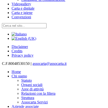
Videogallery
Carta e digitale
Carta e igiene
Convenzioni
Disclaimer
Credits
Privacy policy
C.F.80048530150
|
assocarta@assocarta.it
Home
Chi siamo
Statuto
Organi sociali
Aree di attività
Relazioni con la filiera
Struttura
Assocarta Servizi
Aziende associate