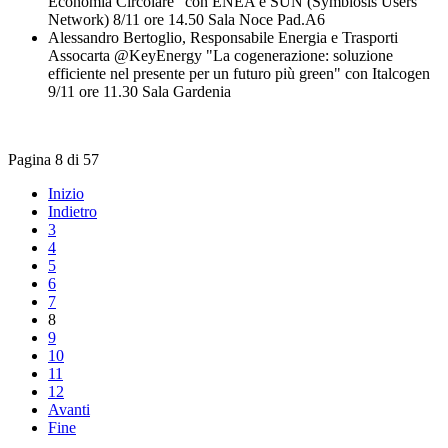
Economia Circolare" con ENEA e SUN (Symbiosis Users
Network) 8/11 ore 14.50 Sala Noce Pad.A6
Alessandro Bertoglio, Responsabile Energia e Trasporti
Assocarta @KeyEnergy "La cogenerazione: soluzione
efficiente nel presente per un futuro più green" con Italcogen
9/11 ore 11.30 Sala Gardenia
Pagina 8 di 57
Inizio
Indietro
3
4
5
6
7
8
9
10
11
12
Avanti
Fine