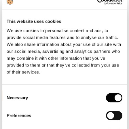
Energiaelettrica
e
#gas
: i problemi rimangono e richiedono ancora
iniziative non ordinarie.
«Proprio i costi energetici hanno fatto sì che lo scorso anno sia calata
del 7% la produzione nazionale di carta e siano aumentale le
This website uses cookies
importazioni», ha affermato Lorenzo Poli Presidente Assocarta e AD
Cartiere Saci S.p.A.
, ricordando che quello delle cartiere è il primo
We use cookies to personalise content and ads, to
comparto industriale in Italia per uso del gas e che le bollette
provide social media features and to analyse our traffic.
energetiche, che nel 2020 pesavano sul bilancio delle aziende del
settore per il 4,2%, nel 2022 sono arrivate a incidere per il 30%, nei
We also share information about your use of our site with
primi nove mesi addirittura per il 45%.
our social media, advertising and analytics partners who
may combine it with other information that you’ve
Registrazione evento TOP500:
provided to them or that they’ve collected from your use
https://top500.larena.it/l-evento/top-500-verona-diretta-1.9916490
of their services.
Consent
23
Necessary
Feb, 2023
Selection
Il Presidente di Assocarta al V
Preferences
Sustainability Forum di Fortune Italia