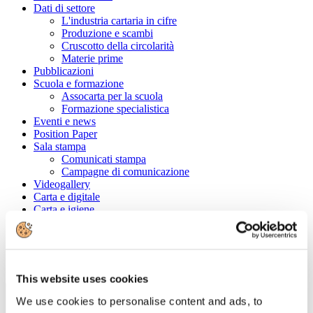
Dati di settore
L'industria cartaria in cifre
Produzione e scambi
Cruscotto della circolarità
Materie prime
Pubblicazioni
Scuola e formazione
Assocarta per la scuola
Formazione specialistica
Eventi e news
Position Paper
Sala stampa
Comunicati stampa
Campagne di comunicazione
Videogallery
Carta e digitale
Carta e igiene
Convenzioni
Cerca tra le aziende associate
Ragione Sociale
This website uses cookies
We use cookies to personalise content and ads, to