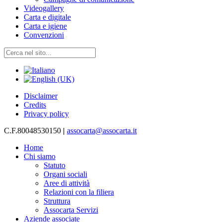
Videogallery
Carta e digitale
Carta e igiene
Convenzioni
Disclaimer
Credits
Privacy policy
C.F.80048530150
|
assocarta@assocarta.it
Home
Chi siamo
Statuto
Organi sociali
Aree di attività
Relazioni con la filiera
Struttura
Assocarta Servizi
Aziende associate