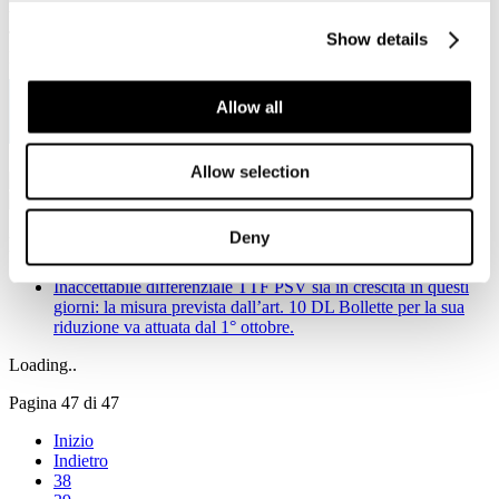
Viale Pasteur, 8/10 - 00144 Roma
Tel. +39 06-591.91.31/40
Show details
Fax. +39 06-591.0876
Allow all
Allow selection
Deny
Notizie in primo piano
Inaccettabile differenziale TTF PSV sia in crescita in questi
giorni: la misura prevista dall’art. 10 DL Bollette per la sua
riduzione va attuata dal 1° ottobre.
Loading..
Pagina 47 di 47
Inizio
Indietro
38