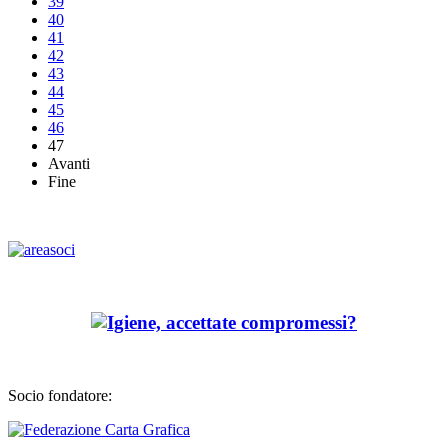
39
40
41
42
43
44
45
46
47
Avanti
Fine
Socio fondatore: